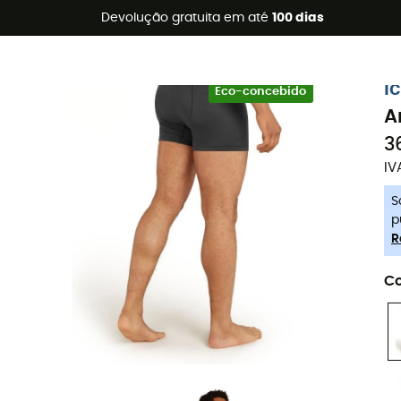
s de verão 🔥 -5% EXTRA a partir de 2 produtos* com o códig
Devolução gratuita em até
100 dias
-5% Extra - Code Summer5
i
Eco-concebido
A
3
IV
S
p
R
Co