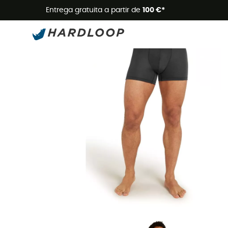
Promoçõe
Entrega gratuita a partir de
100 €*