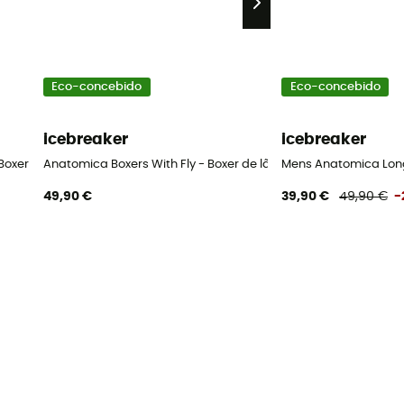
Eco-concebido
Eco-concebido
icebreaker
icebreaker
 Boxer de lã merino homem
Anatomica Boxers With Fly - Boxer de lã merino homem
Mens Anatomica Lon
49,90 €
39,90 €
49,90 €
-