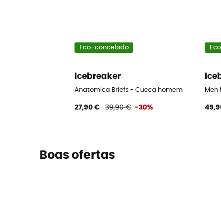
Eco-concebido
Eco
icebreaker
ice
Anatomica Briefs - Cueca homem
Men 
27,90 €
39,90 €
-30%
49,9
Boas ofertas