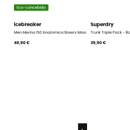
Eco-concebido
icebreaker
Superdry
Men Merino 150 Anatomica Boxers Moss Bloom - Boxer de lã 
Trunk Triple Pack - 
49,90 €
39,90 €