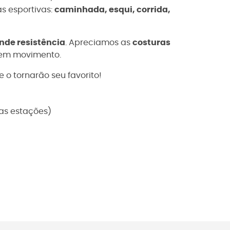
as esportivas:
caminhada, esqui, corrida,
nde resistência
. Apreciamos as
costuras
o em movimento.
 o tornarão seu favorito!
as estações)