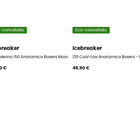
-concebido
Eco-concebido
breaker
icebreaker
Merino 150 Anatomica Boxers Moss Bloom - Boxer de lã merino homem
125 Cool-Lite Anatomica Boxers -
0 €
45,90 €