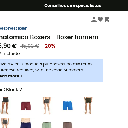
o Summer5
Conselhos de especialistas
Homem
Roupa
Roupa interior desporto homem
Boxers de desporto
cebreaker
natomica Boxers - Boxer homem
6,90 €
45,90 €
-20%
A incluído
ave 5% on 2 products purchased, no minimum
urchase required, with the code Summer5.
ead more +
r
:
Black 2