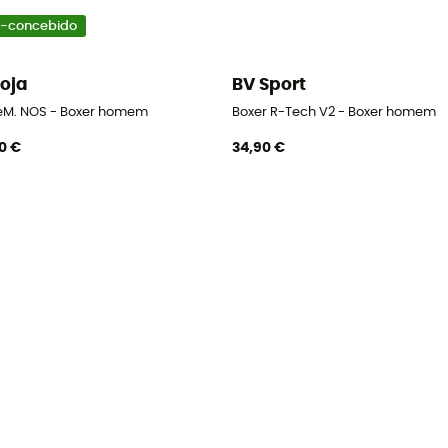
-concebido
oja
BV Sport
eM. NOS - Boxer homem
Boxer R-Tech V2 - Boxer homem
0 €
34,90 €