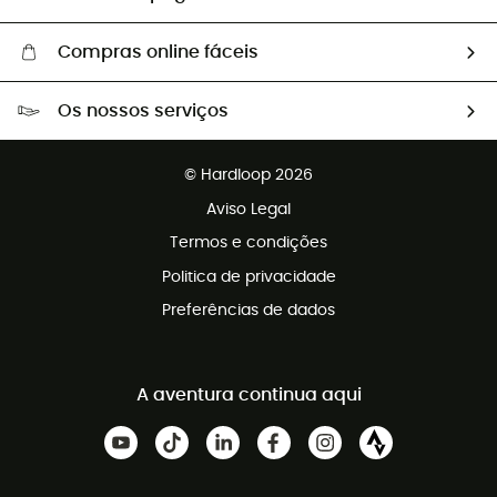
Compras online fáceis
Portes grátis a partir de 100 €
Os nossos serviços
Devoluções gratuitas em 100 dias
Vendas para grupos e clubes
Apoio ao cliente gratuito
© Hardloop 2026
Programa de afiliados
Aviso Legal
Termos e condições
Politica de privacidade
Preferências de dados
A aventura continua aqui