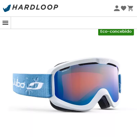
Promoções de verão 🔥 -5% EXTRA a partir de 2 produtos*
com o código Summer5
-5% Extra - Code Summer5
Eco-concebido