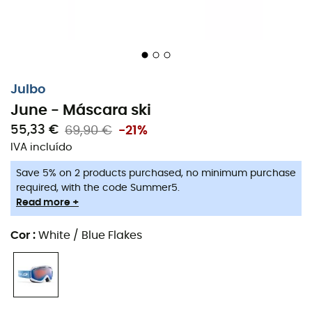
Julbo
June - Máscara ski
55,33 €
69,90 €
-21%
IVA incluído
Save 5% on 2 products purchased, no minimum purchase
required, with the code Summer5.
Read more +
Cor
:
White / Blue Flakes