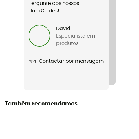
Pergunte aos nossos
Género
HardGuides!
Mulher
David
Nome do produto
Especialista em
June
produtos
Ecrã
Contactar por mensagem
Lente dupla
Lente adicional
Não
Forma da lente
Também recomendamos
Cilíndrico
Armação
Tórico