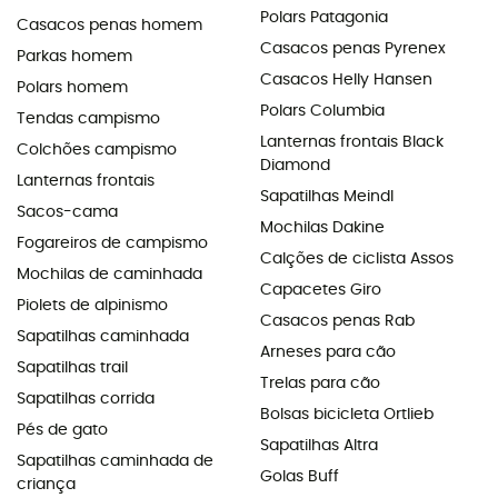
Polars Patagonia
Casacos penas homem
Casacos penas Pyrenex
Parkas homem
Casacos Helly Hansen
Polars homem
Polars Columbia
Tendas campismo
Lanternas frontais Black
Colchões campismo
Diamond
Lanternas frontais
Sapatilhas Meindl
Sacos-cama
Mochilas Dakine
Fogareiros de campismo
Calções de ciclista Assos
Mochilas de caminhada
Capacetes Giro
Piolets de alpinismo
Casacos penas Rab
Sapatilhas caminhada
Arneses para cão
Sapatilhas trail
Trelas para cão
Sapatilhas corrida
Bolsas bicicleta Ortlieb
Pés de gato
Sapatilhas Altra
Sapatilhas caminhada de
Golas Buff
criança