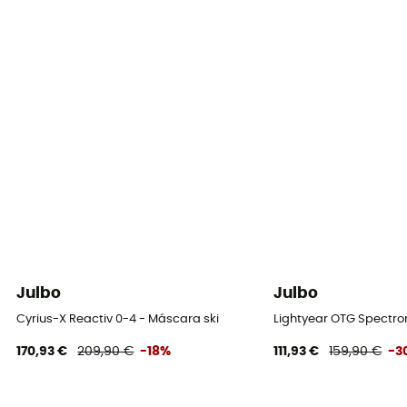
Double
Equipamento de proteção individual
PPE - Category 1
Julbo
Julbo
Cyrius-X Reactiv 0-4 - Máscara ski
Lightyear OTG Spectron
170,93 €
209,90 €
-18%
111,93 €
159,90 €
-3