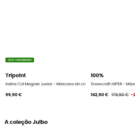
Materiais
Polycarbonate
Categoria de proteção
Category 3
Etiqueta
Origem Europeia Garantida
Eco-concebido
Tipo de lente
Tripoint
100%
Indira Col Magnet Junior - Máscara ski criança
Snowcraft HiPER - Más
Sobre os óculos (OTG)
99,90 €
142,90 €
179,90 €
-
Não
Tamanho do rosto
Narrow face / Medium face
A coleção Julbo
Espessura da espuma