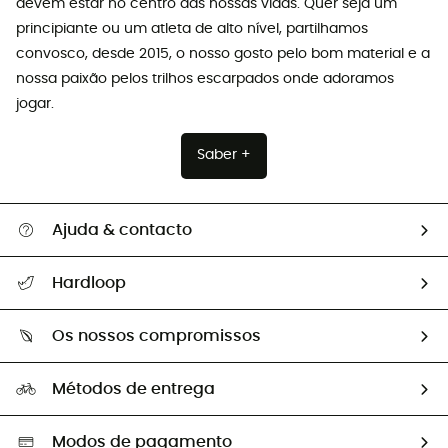
devem estar no centro das nossas vidas. Quer seja um
principiante ou um atleta de alto nível, partilhamos
convosco, desde 2015, o nosso gosto pelo bom material e a
nossa paixão pelos trilhos escarpados onde adoramos
jogar.
Saber +
Ajuda & contacto
Seguir a minha encomenda
Hardloop
Devoluções e reembolsos
Sobre Hardloop
Guia de tamanhos
Os nossos compromissos
HardGuides
Perguntas frequentes
A nossa pegada
Os nossos embaixadores
Métodos de entrega
Trocas & Devoluções
Segunda mão
Seleção eco-responsável
Modos de pagamento