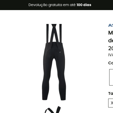
s de verão 🔥 -5% EXTRA a partir de 2 produtos* com o códig
Devolução gratuita em até
100 dias
Eco-concebido
A
M
d
2
IV
Co
T