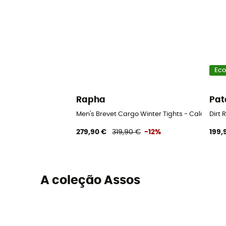
Eco
Rapha
Pat
Men's Brevet Cargo Winter Tights - Calções d
Dirt
279,90 €
319,90 €
-12%
199,
A coleção Assos