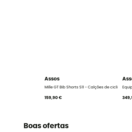
Assos
Ass
Mille GT Bib Shorts S11 - Calções de ciclista h
Equip
159,90 €
349,
Boas ofertas