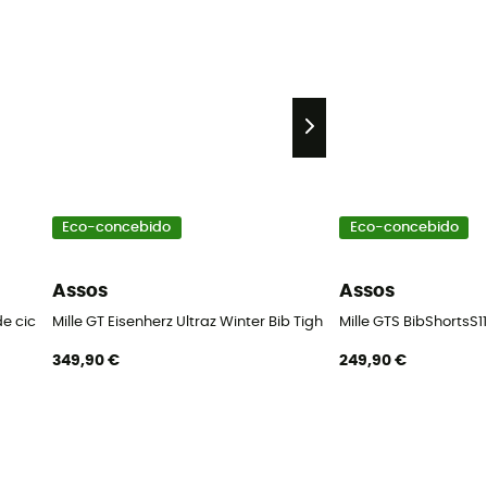
Eco-concebido
Eco-concebido
Assos
Assos
 de ciclista homem
Mille GT Eisenherz Ultraz Winter Bib Tights S11 - Calções de cic
Mille GTS BibShortsS1
349,90 €
249,90 €