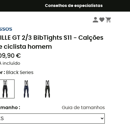
o Summer5
Conselhos de especialistas
Homem
Roupa
Calções
Calções de ciclista homem
ssos
ILLE GT 2/3 BibTights S11 - Calções
e ciclista homem
09,90 €
A incluído
r
:
Black Series
amanho
:
Guia de tamanhos