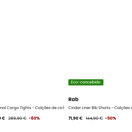
Eco-concebido
Rab
 homem
mal Cargo Tights - Calções de ciclista homem
Cinder Liner Bib Shorts - Calções
0 €
289,90 €
-60%
71,90 €
144,90 €
-50%