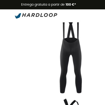
Promoçõe
Entrega gratuita a partir de
100 €*