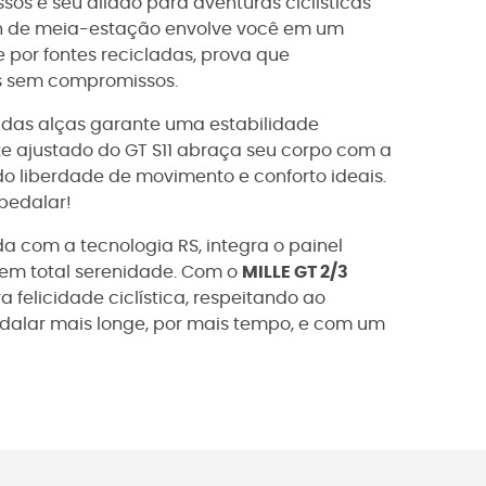
sos é seu aliado para aventuras ciclísticas
an de meia-estação envolve você em um
 por fontes recicladas, prova que
s sem compromissos.
r das alças garante uma estabilidade
e ajustado do GT S11 abraça seu corpo com a
do liberdade de movimento e conforto ideais.
 pedalar!
da com a tecnologia RS, integra o painel
 em total serenidade. Com o
MILLE GT 2/3
felicidade ciclística, respeitando ao
dalar mais longe, por mais tempo, e com um