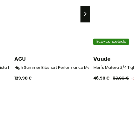
Eco-concebido
AGU
Vaude
clista homem
High Summer Bibshort Performance Men - Calções de ciclist
Men's Matera 3/4 Tig
129,90 €
46,90 €
59,90 €
-