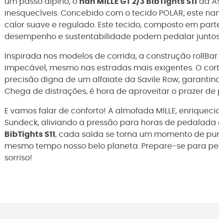
um passo alpino, o
nan MILLE GT 2/3 BibTights S11
da As
inesquecíveis. Concebido com o tecido POLAR, este n
calor suave e regulado. Este tecido, composto em parte
desempenho e sustentabilidade podem pedalar junto
Inspirada nos modelos de corrida, a construção rollBa
impecável, mesmo nas estradas mais exigentes. O cort
precisão digna de um alfaiate da Savile Row, garantin
Chega de distrações, é hora de aproveitar o prazer de
E vamos falar de conforto! A almofada MILLE, enriqueci
Sundeck, aliviando a pressão para horas de pedalada
BibTights S11
, cada saída se torna um momento de pura 
mesmo tempo nosso belo planeta. Prepare-se para pe
sorriso!