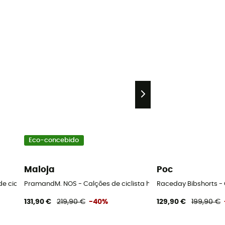
Eco-concebido
Maloja
Poc
 de ciclista homem
PramandM. NOS - Calções de ciclista homem
Raceday Bibshorts -
131,90 €
219,90 €
-40%
129,90 €
199,90 €