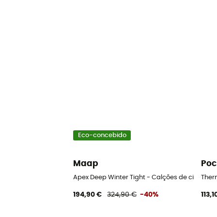
Eco-concebido
Maap
Poc
Apex Deep Winter Tight - Calções de ciclista
Ther
194,90 €
324,90 €
-40%
113,1