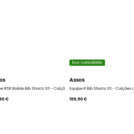
Eco-concebido
os
Assos
omem
e RSR Bolide Bib Shorts S11 - Calções de ciclista homem
Equipe R Bib Shorts S11 - Calções
90 €
199,90 €