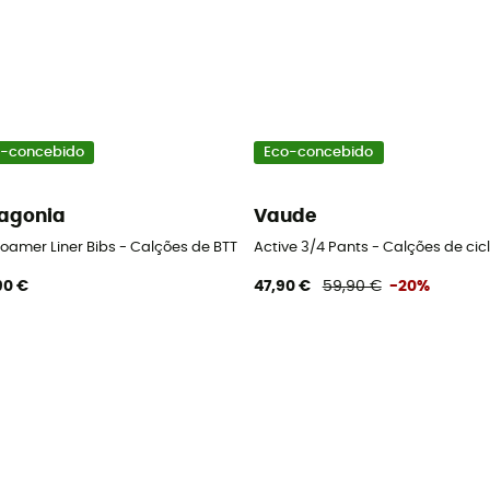
-concebido
Eco-concebido
agonia
Vaude
e ciclista homem
 Roamer Liner Bibs - Calções de BTT homem
Active 3/4 Pants - Calções de ci
90 €
47,90 €
59,90 €
-20%