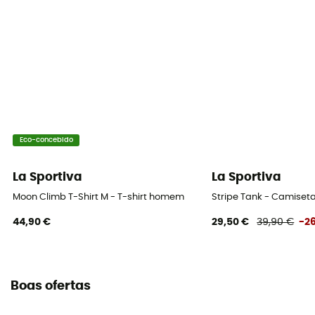
Eco-concebido
La Sportiva
La Sportiva
Moon Climb T-Shirt M - T-shirt homem
Stripe Tank - Camis
44,90 €
29,50 €
39,90 €
-2
Boas ofertas