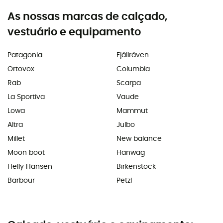
As nossas marcas de calçado,
vestuário e equipamento
Patagonia
Fjällräven
Ortovox
Columbia
Rab
Scarpa
La Sportiva
Vaude
Lowa
Mammut
Altra
Julbo
Millet
New balance
Moon boot
Hanwag
Helly Hansen
Birkenstock
Barbour
Petzl