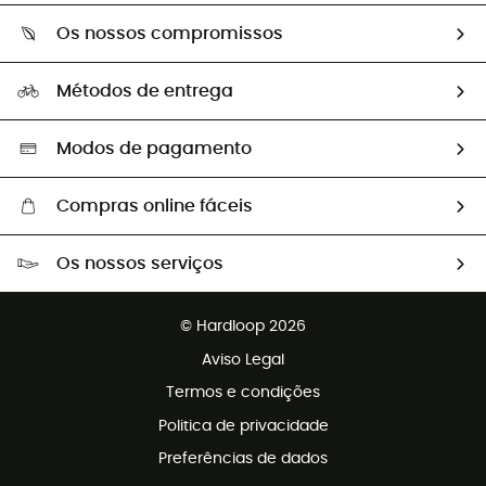
Sobre Hardloop
Guia de tamanhos
Os nossos compromissos
HardGuides
Perguntas frequentes
A nossa pegada
Os nossos embaixadores
Métodos de entrega
Trocas & Devoluções
Segunda mão
Seleção eco-responsável
Modos de pagamento
Compras online fáceis
Portes grátis a partir de 100 €
Os nossos serviços
Devoluções gratuitas em 100 dias
Vendas para grupos e clubes
Apoio ao cliente gratuito
© Hardloop 2026
Programa de afiliados
Aviso Legal
Termos e condições
Politica de privacidade
Preferências de dados