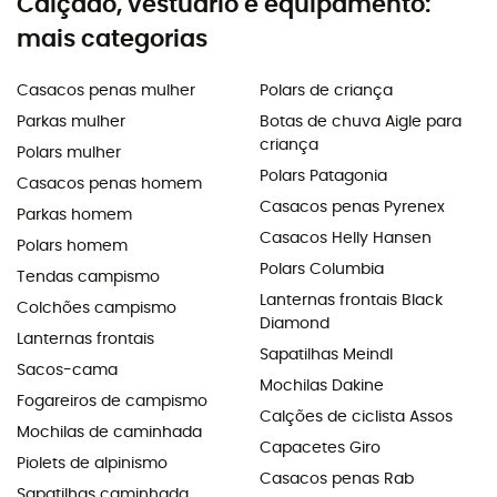
Calçado, vestuário e equipamento:
mais categorias
Casacos penas mulher
Polars de criança
Parkas mulher
Botas de chuva Aigle para
criança
Polars mulher
Polars Patagonia
Casacos penas homem
Casacos penas Pyrenex
Parkas homem
Casacos Helly Hansen
Polars homem
Polars Columbia
Tendas campismo
Lanternas frontais Black
Colchões campismo
Diamond
Lanternas frontais
Sapatilhas Meindl
Sacos-cama
Mochilas Dakine
Fogareiros de campismo
Calções de ciclista Assos
Mochilas de caminhada
Capacetes Giro
Piolets de alpinismo
Casacos penas Rab
Sapatilhas caminhada