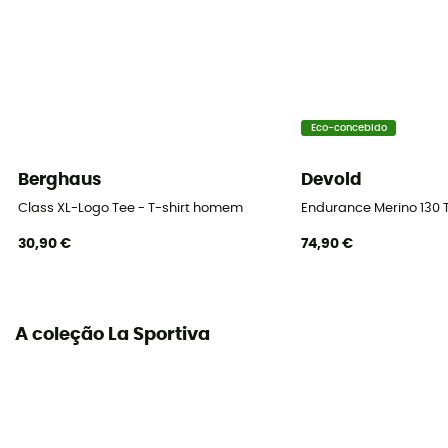
Elementos refletivos
Não
Respirável
Sim
Eco-concebido
Berghaus
Devold
Class XL-Logo Tee - T-shirt homem
Endurance Merino 130 
30,90 €
74,90 €
A coleção La Sportiva