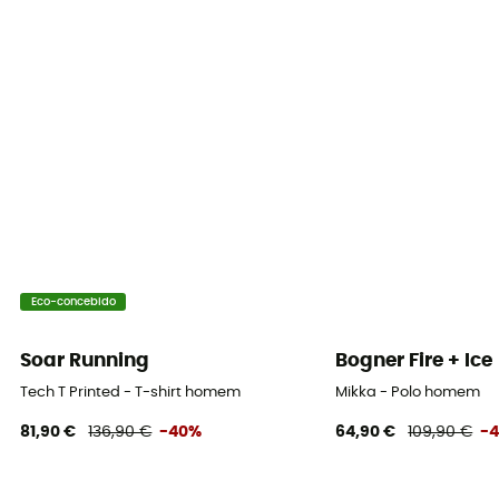
Eco-concebido
Soar Running
Bogner Fire + Ice
Tech T Printed - T-shirt homem
Mikka - Polo homem
81,90 €
136,90 €
-40%
64,90 €
109,90 €
-