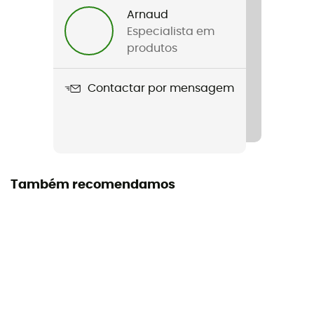
Arnaud
Peso
Especialista em
150g
produtos
Nome do produto
Contactar por mensagem
Logo Tee
Stretch
Sim
Corte
Também recomendamos
Justo
Mangas
Curtas
Materiais
100% Organic Cotton