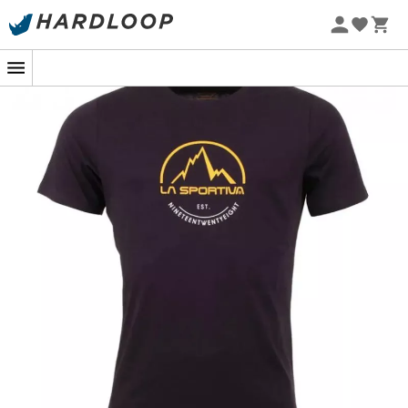
Promoções de verão 🔥 -5% EXTRA a partir de 2 produtos*
com o código Summer5