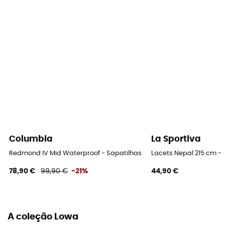
Etiqueta
Origem Europeia Garantida
Columbia
La Sportiva
Redmond IV Mid Waterproof - Sapatilhas caminhada homem
Lacets Nepal 215 cm -
78,90 €
99,90 €
-21%
44,90 €
A coleção Lowa