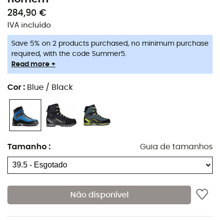
284,90 €
IVA incluído
Save 5% on 2 products purchased, no minimum purchase
required, with the code Summer5.
Read more +
Cor
:
Blue / Black
Tamanho
:
Guia de tamanhos
Não disponível
Se você deseja realizar a ascensão do Pico de Aneto, é
melhor se equipar com um par de botas
robustas
e