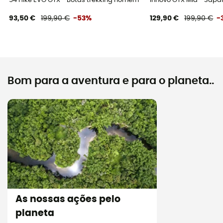
54 Hike EVO GTX - Botas trekking homem
Innovo GTX Mid - Sap
93,50 €
199,90 €
-53%
129,90 €
199,90 €
-
Bom para a aventura e para o planeta..
As nossas ações pelo
planeta