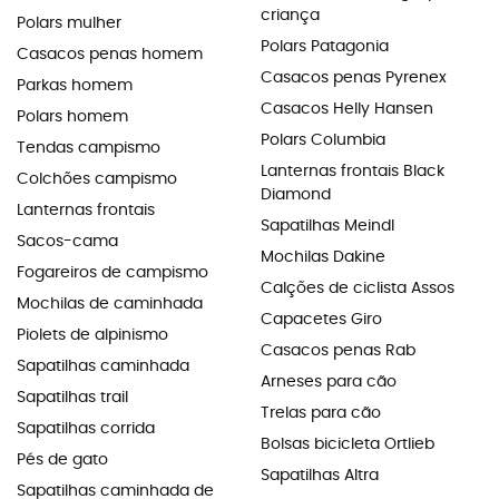
criança
Polars mulher
Polars Patagonia
Casacos penas homem
Casacos penas Pyrenex
Parkas homem
Casacos Helly Hansen
Polars homem
Polars Columbia
Tendas campismo
Lanternas frontais Black
Colchões campismo
Diamond
Lanternas frontais
Sapatilhas Meindl
Sacos-cama
Mochilas Dakine
Fogareiros de campismo
Calções de ciclista Assos
Mochilas de caminhada
Capacetes Giro
Piolets de alpinismo
Casacos penas Rab
Sapatilhas caminhada
Arneses para cão
Sapatilhas trail
Trelas para cão
Sapatilhas corrida
Bolsas bicicleta Ortlieb
Pés de gato
Sapatilhas Altra
Sapatilhas caminhada de