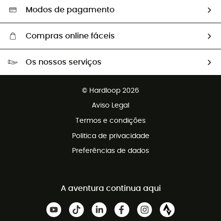
Seleção eco-responsável
Modos de pagamento
Compras online fáceis
Portes grátis a partir de 100 €
Os nossos serviços
Devoluções gratuitas em 100 dias
Vendas para grupos e clubes
Apoio ao cliente gratuito
© Hardloop 2026
Programa de afiliados
Aviso Legal
Termos e condições
Politica de privacidade
Preferências de dados
A aventura continua aqui