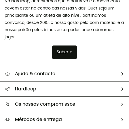
Na Hardloop, acreditamos que a natureza e o movimento
devem estar no centro das nossas vidas. Quer seja um
principiante ou um atleta de alto nível, partilhamos
convosco, desde 2015, o nosso gosto pelo bom material e a
nossa paixão pelos trilhos escarpados onde adoramos
jogar.
Saber +
Ajuda & contacto
Seguir a minha encomenda
Hardloop
Devoluções e reembolsos
Sobre Hardloop
Guia de tamanhos
Os nossos compromissos
HardGuides
Perguntas frequentes
A nossa pegada
Os nossos embaixadores
Métodos de entrega
Trocas & Devoluções
Segunda mão