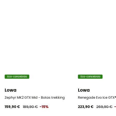
Eco-concebido
Eco-concebido
Lowa
Lowa
Zephyr MK2 GTX Mid - Botas trekking
Renegade Evo Ice GTX
159,90 €
189,90 €
-15%
223,90 €
269,90 €