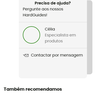
Precisa de ajuda?
Pergunte aos nossos
Nome do produto
HardGuides!
Cevedale Pro GTX®
Parte superior / Cano
Célia
Couro
Especialista em
produtos
Tecnologias utilizadas
Gore-Tex®
Contactar por mensagem
Impermeabilidade
Sim
Sola exterior
Também recomendamos
Vibram
Altura do cano
Alta