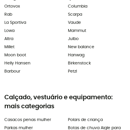
Ortovox
Columbia
Rab
Scarpa
La Sportiva
Vaude
Lowa
Mammut
Altra
Julbo
Millet
New balance
Moon boot
Hanwag
Helly Hansen
Birkenstock
Barbour
Petzl
Calçado, vestuário e equipamento:
mais categorias
Casacos penas mulher
Polars de criança
Parkas mulher
Botas de chuva Aigle para