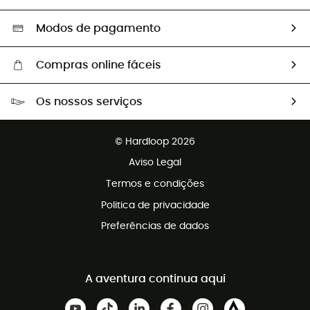
Segunda mão
Seleção eco-responsável
Modos de pagamento
Compras online fáceis
Portes grátis a partir de 100 €
Os nossos serviços
Devoluções gratuitas em 100 dias
Vendas para grupos e clubes
Apoio ao cliente gratuito
© Hardloop 2026
Programa de afiliados
Aviso Legal
Termos e condições
Politica de privacidade
Preferências de dados
A aventura continua aqui