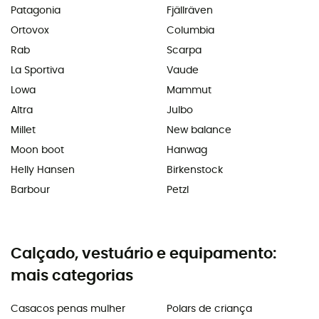
Patagonia
Fjällräven
Ortovox
Columbia
Rab
Scarpa
La Sportiva
Vaude
Lowa
Mammut
Altra
Julbo
Millet
New balance
Moon boot
Hanwag
Helly Hansen
Birkenstock
Barbour
Petzl
Calçado, vestuário e equipamento:
mais categorias
Casacos penas mulher
Polars de criança