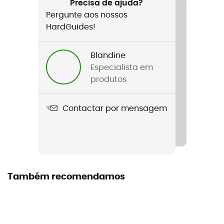
Mulher
Precisa de ajuda?
Pergunte aos nossos
Nome do produto
HardGuides!
Spitze Hybrid Jacket Woman
Blandine
Etiqueta
Especialista em
Second hand
produtos
Estado
Contactar por mensagem
Novo sem etiquetas
Também recomendamos