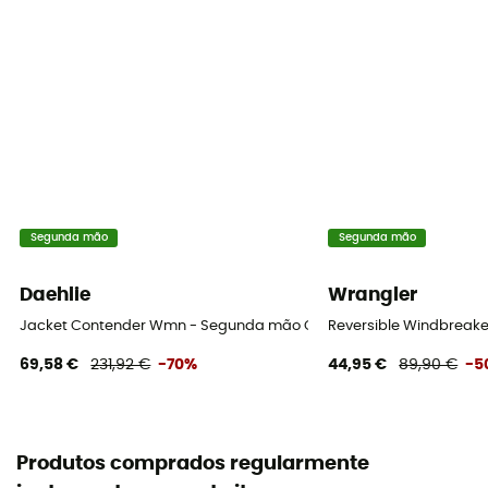
Segunda mão
Segunda mão
Daehlie
Wrangler
Jacket Contender Wmn - Segunda mão Casaco softshell mulher -
Reversible Windbreak
69,58 €
231,92 €
-70%
44,95 €
89,90 €
-5
Produtos comprados regularmente