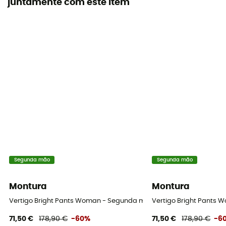
juntamente com este item
Segunda mão
Segunda mão
Montura
Montura
Vertigo Bright Pants Woman - Segunda mão Calça mulher - Azul
Vertigo Bright Pants 
71,50 €
178,90 €
-60%
71,50 €
178,90 €
-6