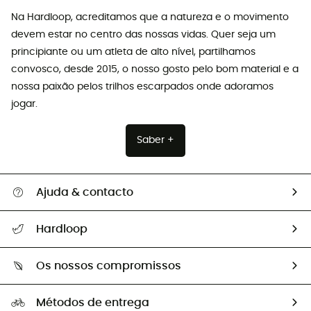
Na Hardloop, acreditamos que a natureza e o movimento
devem estar no centro das nossas vidas. Quer seja um
principiante ou um atleta de alto nível, partilhamos
convosco, desde 2015, o nosso gosto pelo bom material e a
nossa paixão pelos trilhos escarpados onde adoramos
jogar.
Saber +
Ajuda & contacto
Seguir a minha encomenda
Hardloop
Devoluções e reembolsos
Sobre Hardloop
Guia de tamanhos
Os nossos compromissos
HardGuides
Perguntas frequentes
A nossa pegada
Os nossos embaixadores
Métodos de entrega
Trocas & Devoluções