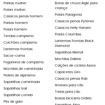
Parkas mulher
Botas de chuva Aigle para
criança
Polars mulher
Polars Patagonia
Casacos penas homem
Casacos penas Pyrenex
Parkas homem
Casacos Helly Hansen
Polars homem
Polars Columbia
Tendas campismo
Lanternas frontais Black
Colchões campismo
Diamond
Lanternas frontais
Sapatilhas Meindl
Sacos-cama
Mochilas Dakine
Fogareiros de campismo
Calções de ciclista Assos
Mochilas de caminhada
Capacetes Giro
Piolets de alpinismo
Casacos penas Rab
Sapatilhas caminhada
Arneses para cão
Sapatilhas trail
Trelas para cão
Sapatilhas corrida
Bolsas bicicleta Ortlieb
Pés de gato
Sapatilhas Altra