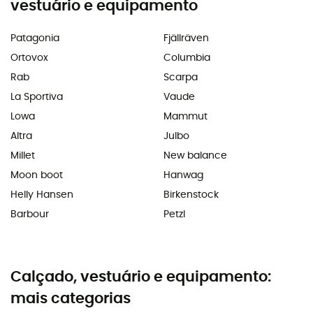
vestuário e equipamento
Patagonia
Fjällräven
Ortovox
Columbia
Rab
Scarpa
La Sportiva
Vaude
Lowa
Mammut
Altra
Julbo
Millet
New balance
Moon boot
Hanwag
Helly Hansen
Birkenstock
Barbour
Petzl
Calçado, vestuário e equipamento:
mais categorias