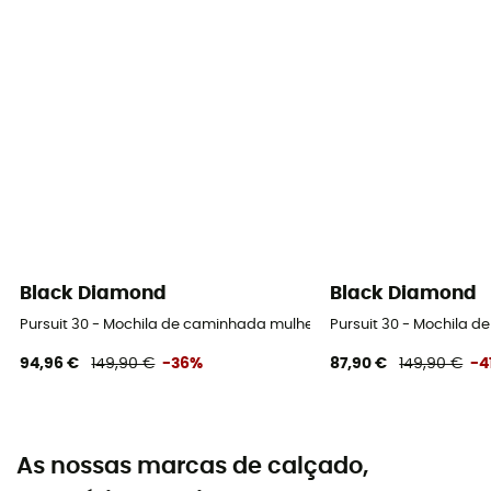
Black Diamond
Black Diamond
Pursuit 30 - Mochila de caminhada mulher
Pursuit 30 - Mochila 
94,96 €
149,90 €
-36%
87,90 €
149,90 €
-4
As nossas marcas de calçado,