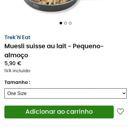
Trek'N Eat
Muesli suisse au lait - Pequeno-
almoço
5,90 €
IVA incluído
Tamanho
:
Prato liofilizado para o pequeno-almoço
Peso líquido: 150 g
Peso após adição de água: 300 g
Adicionar ao carrinho
Fibras alimentares (por 100 g): 10,65 g
Sal: 0,75 g