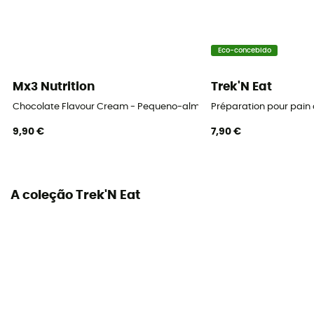
Eco-concebido
Mx3 Nutrition
Trek'N Eat
Chocolate Flavour Cream - Pequeno-almoço
Préparation pour pain c
9,90 €
7,90 €
A coleção Trek'N Eat