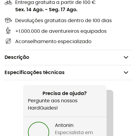
Entrega gratuita a partir de 100 €
Ingredientes: Flocos de aveia integrais, cereais
Sex. 14 Ago.
-
Seg. 17 Ago.
crocantes (51% de farinha de trigo, 20% de extrato
de malte de cevada, açúcar, 6% de farinha de
Devoluções gratuitas dentro de 100 dias
milho, sal de mesa), açúcar, passas de Esmirna, 6%
+1.000.000 de aventureiros equipados
de leite, avelãs, dextrose, damascos, maçãs em pó,
maltodextrina, sal de mesa, acidificante: ácido
Aconselhamento especializado
cítrico
Alergênicos: glúten, lactose, leite, frutos de casca
Descrição
Especificações técnicas
Recomendado para
Trekking / Campismo
Precisa de ajuda?
Pergunte aos nossos
Peso
HardGuides!
150 g
Antonin
Nome do produto
Especialista em