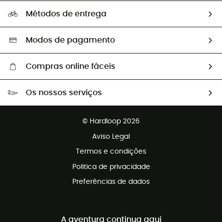
A nossa pegada
Os nossos embaixadores
Métodos de entrega
Trocas & Devoluções
Segunda mão
Seleção eco-responsável
Modos de pagamento
Compras online fáceis
Portes grátis a partir de 100 €
Os nossos serviços
Devoluções gratuitas em 100 dias
Vendas para grupos e clubes
Apoio ao cliente gratuito
© Hardloop 2026
Programa de afiliados
Aviso Legal
Termos e condições
Politica de privacidade
Preferências de dados
A aventura continua aqui