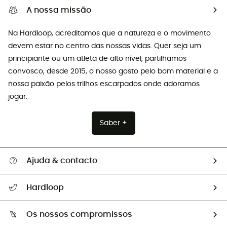
A nossa missão
Na Hardloop, acreditamos que a natureza e o movimento
devem estar no centro das nossas vidas. Quer seja um
principiante ou um atleta de alto nível, partilhamos
convosco, desde 2015, o nosso gosto pelo bom material e a
nossa paixão pelos trilhos escarpados onde adoramos
jogar.
Saber +
Ajuda & contacto
Seguir a minha encomenda
Hardloop
Devoluções e reembolsos
Sobre Hardloop
Guia de tamanhos
Os nossos compromissos
HardGuides
Perguntas frequentes