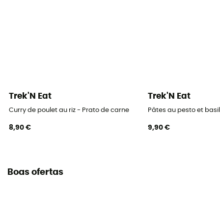
Trek'N Eat
Trek'N Eat
Curry de poulet au riz - Prato de carne
Pâtes au pesto et basill
8,90 €
9,90 €
Boas ofertas