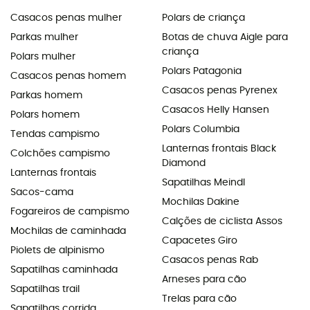
Casacos penas mulher
Polars de criança
Parkas mulher
Botas de chuva Aigle para
criança
Polars mulher
Polars Patagonia
Casacos penas homem
Casacos penas Pyrenex
Parkas homem
Casacos Helly Hansen
Polars homem
Polars Columbia
Tendas campismo
Lanternas frontais Black
Colchões campismo
Diamond
Lanternas frontais
Sapatilhas Meindl
Sacos-cama
Mochilas Dakine
Fogareiros de campismo
Calções de ciclista Assos
Mochilas de caminhada
Capacetes Giro
Piolets de alpinismo
Casacos penas Rab
Sapatilhas caminhada
Arneses para cão
Sapatilhas trail
Trelas para cão
Sapatilhas corrida