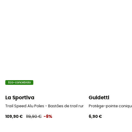
Punho
Espuma
Rondela
Interchangeable
Número de segmentos
Monosegmento
Construção do bastão
Comprimento fixo
Eco-concebido
Par
La Sportiva
Guidetti
Sim
Trail Speed Alu Poles - Bastões de trail running
Protège-pointe coniq
109,90 €
119,90 €
-8%
6,90 €