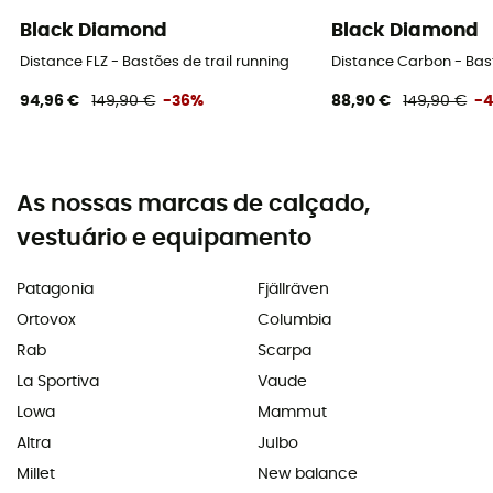
Black Diamond
Black Diamond
Distance FLZ - Bastões de trail running
Distance Carbon - Bast
94,96 €
149,90 €
-36%
88,90 €
149,90 €
-
As nossas marcas de calçado,
vestuário e equipamento
Patagonia
Fjällräven
Ortovox
Columbia
Rab
Scarpa
La Sportiva
Vaude
Lowa
Mammut
Altra
Julbo
Millet
New balance