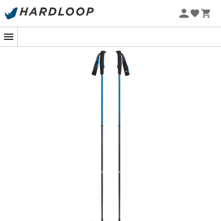
Promoções de verão 🔥 -5% EXTRA a partir de 2 produtos*
com o código Summer5
-5% Extra - Code Summer5