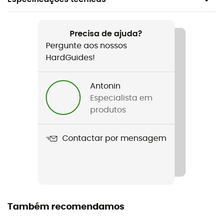
Recomendado para
Trail
Precisa de ajuda?
Pergunte aos nossos
Género
HardGuides!
Homem / Mulher
Antonin
Peso
Especialista em
2 x 90 g (120 cm)
produtos
Nome do produto
Contactar por mensagem
Distance Carbon
Correia
Ajustável
Materiais
Também recomendamos
Carbono