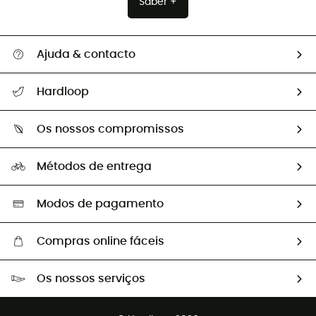
Saber +
Ajuda & contacto
Seguir a minha encomenda
Hardloop
Devoluções e reembolsos
Sobre Hardloop
Guia de tamanhos
Os nossos compromissos
HardGuides
Perguntas frequentes
A nossa pegada
Os nossos embaixadores
Métodos de entrega
Trocas & Devoluções
Segunda mão
Seleção eco-responsável
Modos de pagamento
Compras online fáceis
Portes grátis a partir de 100 €
Os nossos serviços
Devoluções gratuitas em 100 dias
Vendas para grupos e clubes
Apoio ao cliente gratuito