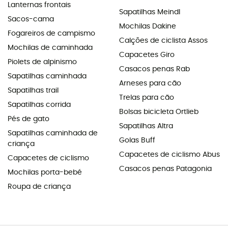
Lanternas frontais
Sapatilhas Meindl
Sacos-cama
Mochilas Dakine
Fogareiros de campismo
Calções de ciclista Assos
Mochilas de caminhada
Capacetes Giro
Piolets de alpinismo
Casacos penas Rab
Sapatilhas caminhada
Arneses para cão
Sapatilhas trail
Trelas para cão
Sapatilhas corrida
Bolsas bicicleta Ortlieb
Pés de gato
Sapatilhas Altra
Sapatilhas caminhada de
Golas Buff
criança
Capacetes de ciclismo Abus
Capacetes de ciclismo
Casacos penas Patagonia
Mochilas porta-bebé
Roupa de criança