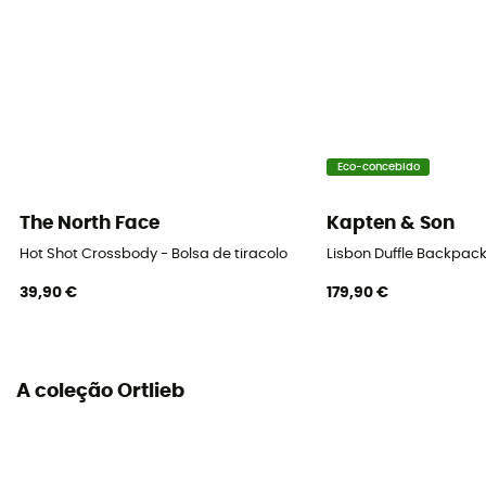
Eco-concebido
The North Face
Kapten & Son
Hot Shot Crossbody - Bolsa de tiracolo
Lisbon Duffle Backpack
39,90 €
179,90 €
A coleção Ortlieb