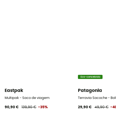
Eco-concebido
Eastpak
Patagonia
Multipak - Saco de viagem
Terravia Sacoche - Bol
90,90 €
139,90 €
-35%
29,90 €
49,90 €
-4