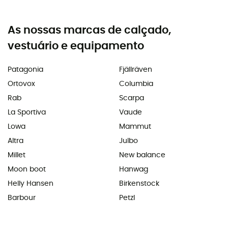
As nossas marcas de calçado,
vestuário e equipamento
Patagonia
Fjällräven
Ortovox
Columbia
Rab
Scarpa
La Sportiva
Vaude
Lowa
Mammut
Altra
Julbo
Millet
New balance
Moon boot
Hanwag
Helly Hansen
Birkenstock
Barbour
Petzl