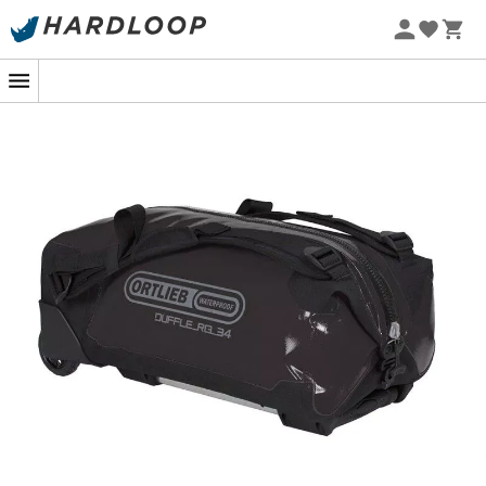
Promoções de verão 🔥 -5% EXTRA a partir de 2 produtos*
com o código Summer5
O
saco de viagem Duffle RG
da
Ortlieb
será o melhor
aliado para todas as suas aventuras. Extremamente
robusto e totalmente impermeável, o
Duffle RG
da
Ortlieb
é perfeitamente adequado para viagens
exigentes, bem como para deslocamentos urbanos.
Equipado com uma estrutura de alumínio, o transporte
do
saco de viagem
é facilitado. Graças às suas
grandes rodas, o
Duffle RG
da
Ortlieb
nunca enfrenta
dificuldades em terrenos acidentados. Além disso, este
saco de viagem Ortlieb
oferece a possibilidade de
optar por três sistemas de transporte diferentes. O
primeiro na estrutura de alumínio, o segundo à mão e o