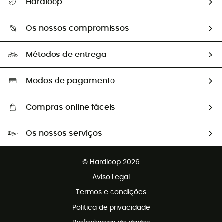
Hardloop
Devoluções e reembolsos
Sobre Hardloop
Guia de tamanhos
Os nossos compromissos
HardGuides
Perguntas frequentes
A nossa pegada
Os nossos embaixadores
Métodos de entrega
Trocas & Devoluções
Segunda mão
Seleção eco-responsável
Modos de pagamento
Compras online fáceis
Portes grátis a partir de 100 €
Os nossos serviços
Devoluções gratuitas em 100 dias
Vendas para grupos e clubes
Apoio ao cliente gratuito
© Hardloop 2026
Programa de afiliados
Aviso Legal
Termos e condições
Politica de privacidade