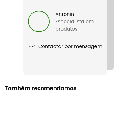
34 L : 2,8 kg / 60 L : 2,85 kg / 85 L : 3,45 kg
Antonin
Nome do produto
Especialista em
Duffle RG
produtos
Tecnologias utilizadas
Contactar por mensagem
TIZIP Masterseal
Volume
34 L / 60 L / 85 L
Dimensões
Também recomendamos
34 L : 23 x 55 x 35 cm / 60 L : 27,2 x 68 x 40 cm / 85 L :
29,5 x 83 x 40 cm