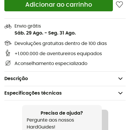
Adicionar ao carrinho
base do saco
Alças de ombro removíveis para função de
mochila
Envio grátis
Estribo de fio metálico na extremidade do fecho
Sáb. 29 Ago.
-
Seg. 31 Ago.
para fixação de um cadeado
Devoluções gratuitas dentro de 100 dias
Bolso exterior em rede com fecho (não
impermeável)
+1.000.000 de aventureiros equipados
Bolso interior com fecho
Aconselhamento especializado
Cinta de compressão interna para ajuste do
volume
Descrição
Especificações técnicas
Recomendado para
Viagem
Precisa de ajuda?
Pergunte aos nossos
Peso
HardGuides!