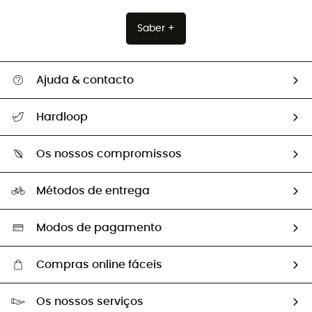
Saber +
Ajuda & contacto
Seguir a minha encomenda
Hardloop
Devoluções e reembolsos
Sobre Hardloop
Guia de tamanhos
Os nossos compromissos
HardGuides
Perguntas frequentes
A nossa pegada
Os nossos embaixadores
Métodos de entrega
Trocas & Devoluções
Segunda mão
Seleção eco-responsável
Modos de pagamento
Compras online fáceis
Portes grátis a partir de 100 €
Os nossos serviços
Devoluções gratuitas em 100 dias