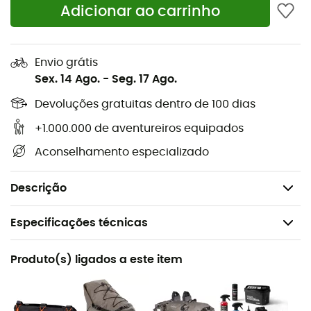
Adicionar ao carrinho
Materiais: PS21R, PS33
Adaptador: Quick-Lock2.1
Envio grátis
Elementos refletivos
Sex. 14 Ago.
-
Seg. 17 Ago.
Fecho auxiliar
Devoluções gratuitas dentro de 100 dias
+1.000.000 de aventureiros equipados
Volume: 14,5 L
Aconselhamento especializado
Dimensões: 37 x 26 x 16 cm
Peso: 2 x 580 g
Descrição
Especificações técnicas
Recomendado para
Produto(s) ligados a este item
Ciclismo / Cicloturismo / Ciclismo urbano (velotaf)
Género