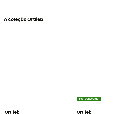
A coleção Ortlieb
Eco-concebido
Ortlieb
Ortlieb