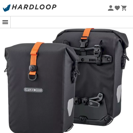
Promoções de verão 🔥 -5% EXTRA a partir de 2 produtos*
com o código Summer5
Perfeitas para um circuito de vários dias ou uma corrida
em autossuficiência: as
Bolsas Gravel-Pack Duo
da
Ortlieb
oferecem 29 litros de espaço de
armazenamento para equipamento extra, como
provisões, louça ou extras de luxo.
Graças à sua fixação no bagageiro lowrider, mesmo