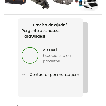
Homem / Mulher
Nome do produto
Gravel-Pack
Precisa de ajuda?
Pergunte aos nossos
Impermeabilidade
HardGuides!
Sim
Volume
Arnaud
14,5 L
Especialista em
produtos
Dimensões
37 x 26 x 16 cm
Contactar por mensagem
Materiais
Polyester
Acesso ao saco