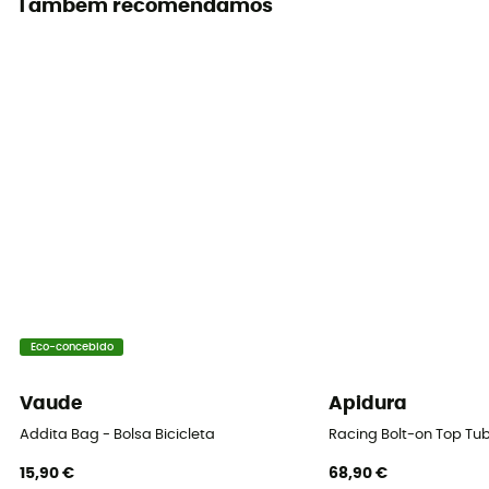
Também recomendamos
Superior
Sistema de fixação
Quick-Lock 2.1
Elementos refletivos
Sim
Eco-concebido
Vaude
Apidura
Addita Bag - Bolsa Bicicleta
Racing Bolt-on Top Tu
15,90 €
68,90 €