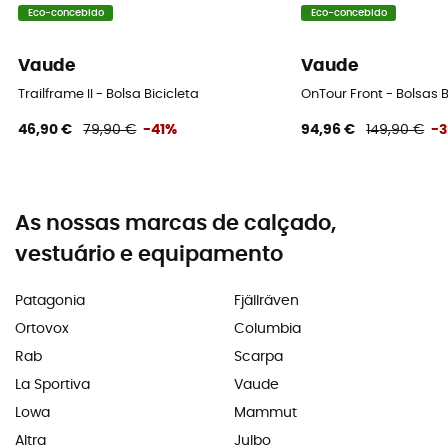
Eco-concebido
Eco-concebido
Vaude
Vaude
Trailframe II - Bolsa Bicicleta
OnTour Front - Bolsas B
46,90 €
79,90 €
-41%
94,96 €
149,90 €
-
As nossas marcas de calçado,
vestuário e equipamento
Patagonia
Fjällräven
Ortovox
Columbia
Rab
Scarpa
La Sportiva
Vaude
Lowa
Mammut
Altra
Julbo