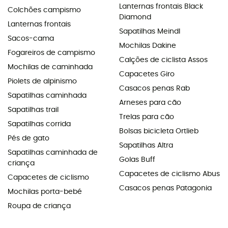
Lanternas frontais Black
Colchões campismo
Diamond
Lanternas frontais
Sapatilhas Meindl
Sacos-cama
Mochilas Dakine
Fogareiros de campismo
Calções de ciclista Assos
Mochilas de caminhada
Capacetes Giro
Piolets de alpinismo
Casacos penas Rab
Sapatilhas caminhada
Arneses para cão
Sapatilhas trail
Trelas para cão
Sapatilhas corrida
Bolsas bicicleta Ortlieb
Pés de gato
Sapatilhas Altra
Sapatilhas caminhada de
Golas Buff
criança
Capacetes de ciclismo Abus
Capacetes de ciclismo
Casacos penas Patagonia
Mochilas porta-bebé
Roupa de criança