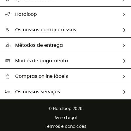
Seguir a minha encomenda
Hardloop
Devoluções e reembolsos
Sobre Hardloop
Guia de tamanhos
Os nossos compromissos
HardGuides
Perguntas frequentes
A nossa pegada
Os nossos embaixadores
Métodos de entrega
Trocas & Devoluções
Segunda mão
Seleção eco-responsável
Modos de pagamento
Compras online fáceis
Portes grátis a partir de 100 €
Os nossos serviços
Devoluções gratuitas em 100 dias
Vendas para grupos e clubes
Apoio ao cliente gratuito
© Hardloop 2026
Programa de afiliados
Aviso Legal
Termos e condições