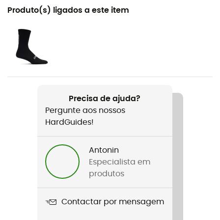
Recomendado para
Produto(s) ligados a este item
BTT
Género
Homem
Peso
2 x 390 g
Precisa de ajuda?
Pergunte aos nossos
Nome do produto
HardGuides!
Men's TVL Pavei
Palmilha amovível
Antonin
Sim
Especialista em
produtos
Sola exterior
Caoutchouc
Contactar por mensagem