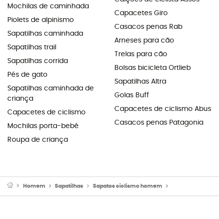
Mochilas de caminhada
Capacetes Giro
Piolets de alpinismo
Casacos penas Rab
Sapatilhas caminhada
Arneses para cão
Sapatilhas trail
Trelas para cão
Sapatilhas corrida
Bolsas bicicleta Ortlieb
Pés de gato
Sapatilhas Altra
Sapatilhas caminhada de
Golas Buff
criança
Capacetes de ciclismo Abus
Capacetes de ciclismo
Casacos penas Patagonia
Mochilas porta-bebé
Roupa de criança
Homem
Sapatilhas
Sapatos ciclismo homem
Sapatos BTT ho