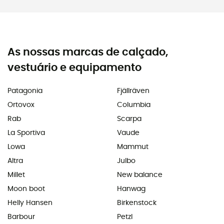
As nossas marcas de calçado,
vestuário e equipamento
Patagonia
Fjällräven
Ortovox
Columbia
Rab
Scarpa
La Sportiva
Vaude
Lowa
Mammut
Altra
Julbo
Millet
New balance
Moon boot
Hanwag
Helly Hansen
Birkenstock
Barbour
Petzl