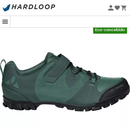
Promoções de verão 🔥 -5% EXTRA a partir de 2 produtos*
com o código Summer5
-5% Extra - Code Summer5
Eco-concebido