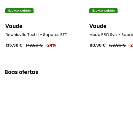
Eco-concebido
Eco-concebido
Vaude
Vaude
Downieville Tech II - Sapatos BTT
Moab PRO Syn. - Sapat
135,90 €
179,90 €
-24%
110,90 €
139,90 €
-
Boas ofertas