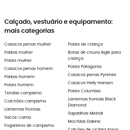
Calçado, vestuário e equipamento:
mais categorias
Casacos penas mulher
Polars de criança
Parkas mulher
Botas de chuva Aigle para
criança
Polars mulher
Polars Patagonia
Casacos penas homem
Casacos penas Pyrenex
Parkas homem
Casacos Helly Hansen
Polars homem
Polars Columbia
Tendas campismo
Lanternas frontais Black
Colchões campismo
Diamond
Lanternas frontais
Sapatilhas Meindl
Sacos-cama
Mochilas Dakine
Fogareiros de campismo
Calções de ciclista Assos