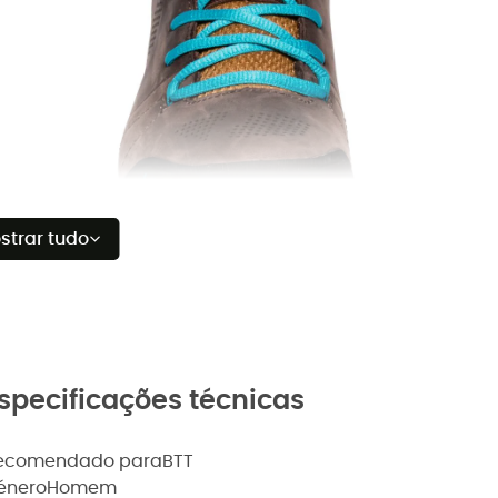
strar tudo
specificações técnicas
ecomendado para
BTT
énero
Homem