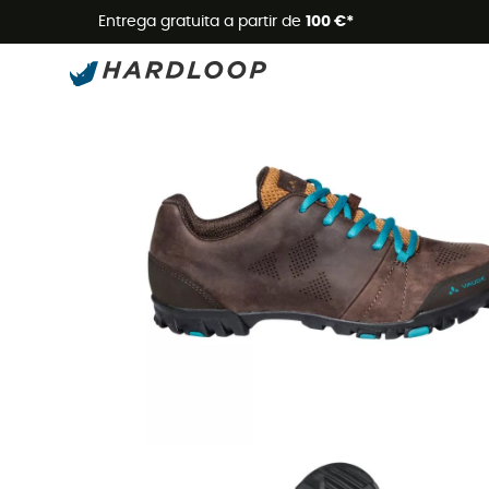
Promoçõe
Entrega gratuita a partir de
100 €*