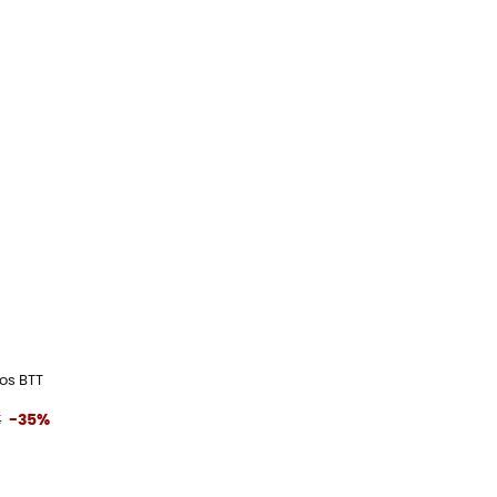
os BTT
€
-35%