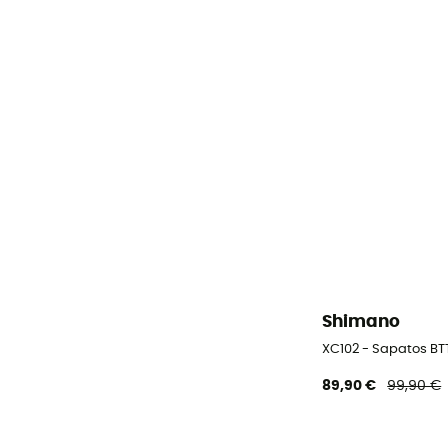
Shimano
XC102 - Sapatos BT
89,90 €
99,90 €