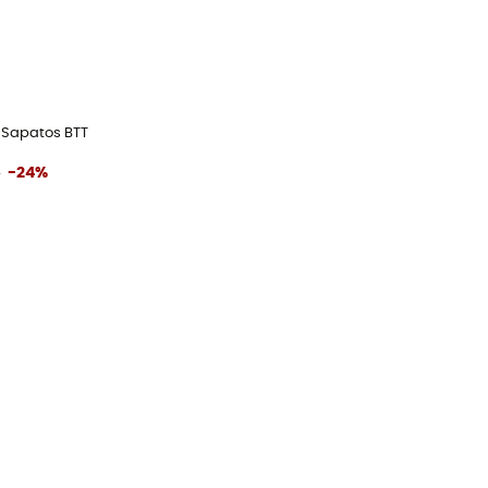
- Sapatos BTT
€
-24%