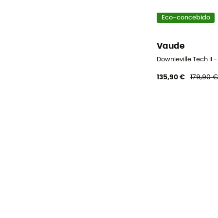
Eco-concebido
Vaude
Downieville Tech II 
135,90 €
179,90 