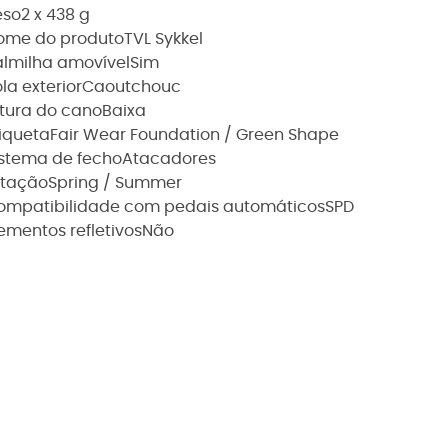
eso
2 x 438 g
ome do produto
TVL Sykkel
almilha amovível
Sim
la exterior
Caoutchouc
ltura do cano
Baixa
tiqueta
Fair Wear Foundation / Green Shape
istema de fecho
Atacadores
stação
Spring / Summer
ompatibilidade com pedais automáticos
SPD
ementos refletivos
Não