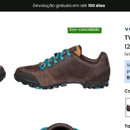
s de verão 🔥 -5% EXTRA a partir de 2 produtos* com o códig
Devolução gratuita em até
100 dias
-5% Extra - Code Summer5
V
Eco-concebido
T
1
IV
S
p
R
Co
T