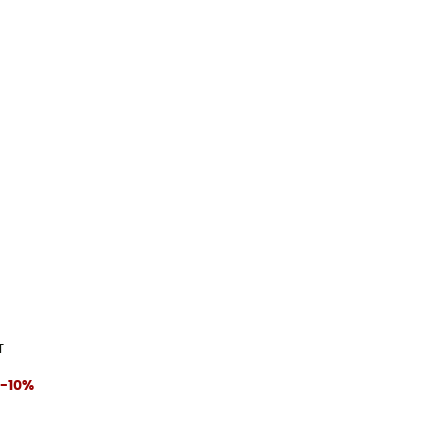
T
-10%