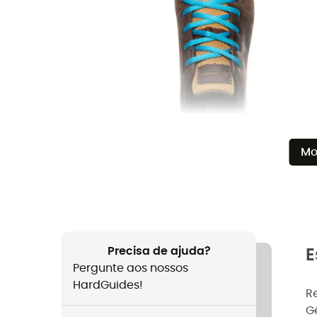
Mo
Precisa de ajuda?
E
Pergunte aos nossos
HardGuides!
R
G