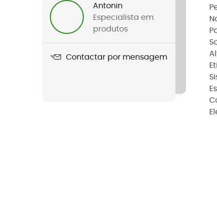
Antonin
P
Especialista em
N
produtos
P
So
A
Contactar por mensagem
E
S
E
C
El