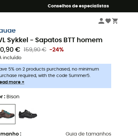
o Summer5
Conselhos de especialistas
Homem
Sapatilhas
Sapatos ciclismo homem
Sapatos BTT homem
aude
VL Sykkel - Sapatos BTT homem
20,90 €
159,90 €
-24%
A incluído
ave 5% on 2 products purchased, no minimum
urchase required, with the code Summer5.
ead more +
r
:
Bison
amanho
:
Guia de tamanhos