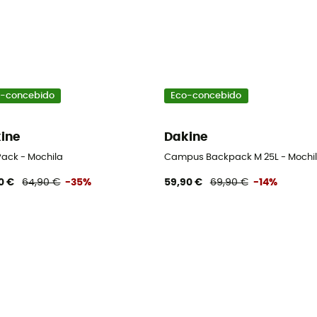
-concebido
Eco-concebido
ine
Dakine
Pack - Mochila
Campus Backpack M 25L - Mochi
0 €
64,90 €
-35%
59,90 €
69,90 €
-14%