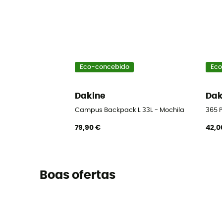
Eco-concebido
Eco
Dakine
Dak
Campus Backpack L 33L - Mochila
365 
79,90 €
42,0
Boas ofertas