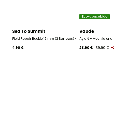
Eco-concebido
Sea To Summit
Vaude
Field Repair Buckle 15 mm (2 Barretes) - Fivela de substituição
Ayla 6 - Mochila cria
4,90 €
28,90 €
39,90 €
-