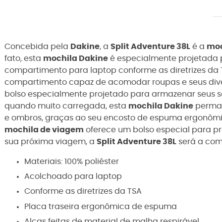
Concebida pela
Dakine
, a
Split Adventure 38L
é a
moc
fato, esta
mochila Dakine
é especialmente projetada 
compartimento para laptop conforme as diretrizes da 
compartimento capaz de acomodar roupas e seus div
bolso especialmente projetado para armazenar seus
quando muito carregada, esta
mochila Dakine
perman
e ombros, graças ao seu encosto de espuma ergonômico 
mochila de viagem
oferece um bolso especial para pr
sua próxima viagem, a
Split Adventure 38L
será a com
Materiais: 100% poliéster
Acolchoado para laptop
Conforme as diretrizes da TSA
Placa traseira ergonômica de espuma
Alças feitas de material de malha respirável