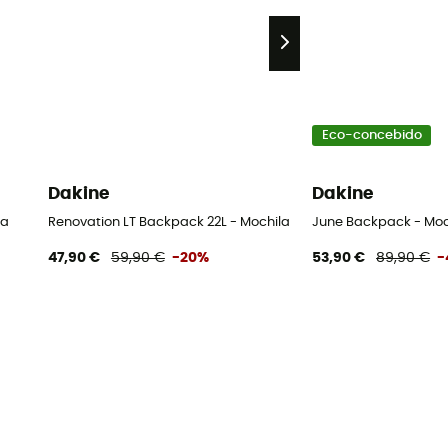
Eco-concebido
Dakine
Dakine
la
Renovation LT Backpack 22L - Mochila
June Backpack - Moc
47,90 €
59,90 €
-20%
53,90 €
89,90 €
-