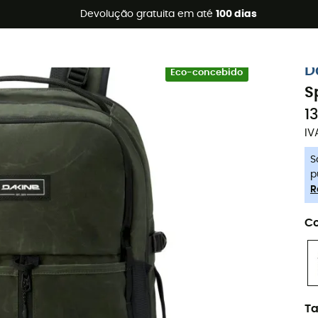
s de verão 🔥 -5% EXTRA a partir de 2 produtos* com o códig
Devolução gratuita em até
100 dias
-5% Extra - Code Summer5
D
Eco-concebido
S
1
IV
S
p
R
Co
T