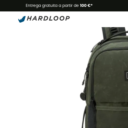
Promoçõe
Entrega gratuita a partir de
100 €*