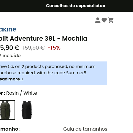
o Summer5
Conselhos de especialistas
Caminhada
Mochilas de caminhada
akine
plit Adventure 38L - Mochila
35,90 €
159,90 €
-15%
A incluído
ave 5% on 2 products purchased, no minimum
urchase required, with the code Summer5.
ead more +
r
:
Rosin / White
amanho
:
Guia de tamanhos