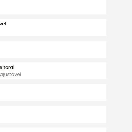
vel
eitoral
 ajustável