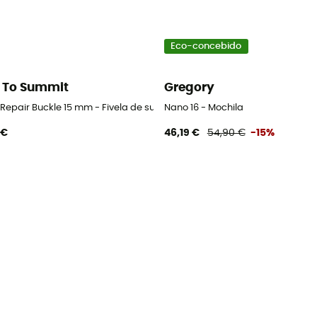
Eco-concebido
 To Summit
Gregory
 Repair Buckle 15 mm - Fivela de substituição
Nano 16 - Mochila
 €
46,19 €
54,90 €
-15%