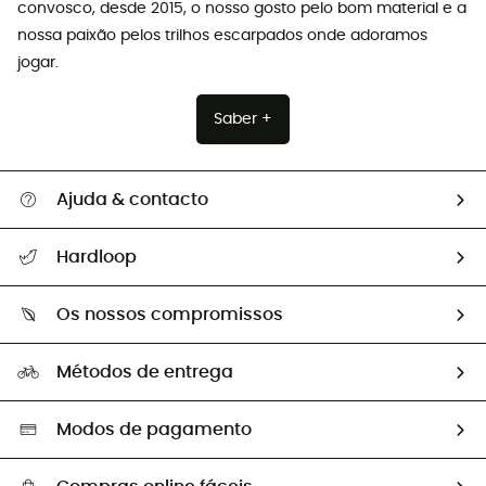
convosco, desde 2015, o nosso gosto pelo bom material e a
nossa paixão pelos trilhos escarpados onde adoramos
jogar.
Saber +
Ajuda & contacto
Seguir a minha encomenda
Hardloop
Devoluções e reembolsos
Sobre Hardloop
Guia de tamanhos
Os nossos compromissos
HardGuides
Perguntas frequentes
A nossa pegada
Os nossos embaixadores
Métodos de entrega
Trocas & Devoluções
Segunda mão
Seleção eco-responsável
Modos de pagamento