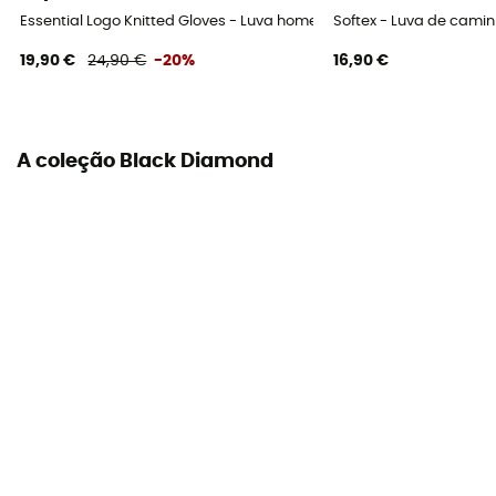
Essential Logo Knitted Gloves - Luva homem
Softex - Luva de cami
Material exterior
19,90 €
24,90 €
-20%
16,90 €
Goat leather
Palma
Leather
A coleção Black Diamond
Luvas interiores
Não
Compatível com ecrã tátil
Não