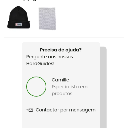
O dia a dia
Género
Homem / Mulher
Peso
154 g
Precisa de ajuda?
Pergunte aos nossos
Nome do produto
HardGuides!
Dirt Bag Gloves
Características
Camille
Temperature range : -7/2 °C
Especialista em
produtos
Correia
Não
Contactar por mensagem
Impermeabilidade