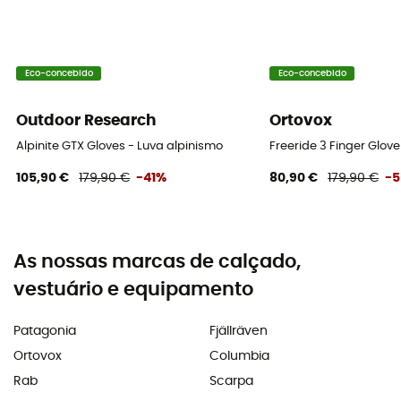
Eco-concebido
Eco-concebido
Outdoor Research
Ortovox
Alpinite GTX Gloves - Luva alpinismo
Freeride 3 Finger Glov
105,90 €
179,90 €
-41%
80,90 €
179,90 €
-
As nossas marcas de calçado,
vestuário e equipamento
Patagonia
Fjällräven
Ortovox
Columbia
Rab
Scarpa