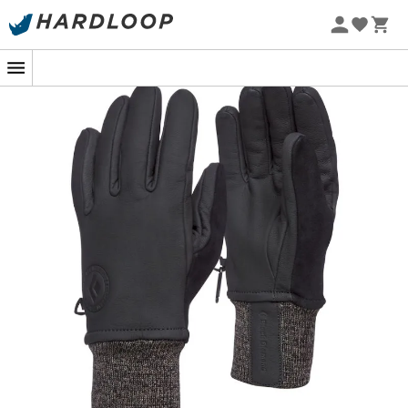
Promoções de verão 🔥 -5% EXTRA a partir de 2 produtos*
com o código Summer5
-5% Extra - Code Summer5