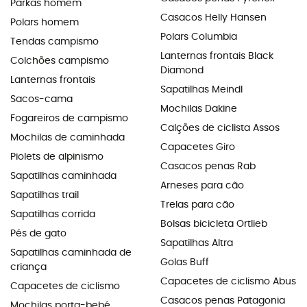
Parkas homem
Casacos Helly Hansen
Polars homem
Polars Columbia
Tendas campismo
Lanternas frontais Black
Colchões campismo
Diamond
Lanternas frontais
Sapatilhas Meindl
Sacos-cama
Mochilas Dakine
Fogareiros de campismo
Calções de ciclista Assos
Mochilas de caminhada
Capacetes Giro
Piolets de alpinismo
Casacos penas Rab
Sapatilhas caminhada
Arneses para cão
Sapatilhas trail
Trelas para cão
Sapatilhas corrida
Bolsas bicicleta Ortlieb
Pés de gato
Sapatilhas Altra
Sapatilhas caminhada de
Golas Buff
criança
Capacetes de ciclismo Abus
Capacetes de ciclismo
Casacos penas Patagonia
Mochilas porta-bebé