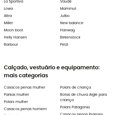
La Sportiva
Vaude
Lowa
Mammut
Altra
Julbo
Millet
New balance
Moon boot
Hanwag
Helly Hansen
Birkenstock
Barbour
Petzl
Calçado, vestuário e equipamento:
mais categorias
Casacos penas mulher
Polars de criança
Parkas mulher
Botas de chuva Aigle para
criança
Polars mulher
Polars Patagonia
Casacos penas homem
Casacos penas Pyrenex