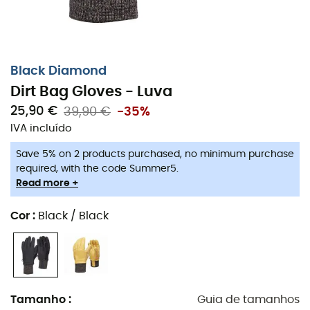
Black Diamond
Dirt Bag Gloves - Luva
25,90 €
39,90 €
-35%
IVA incluído
Save 5% on 2 products purchased, no minimum purchase
required, with the code Summer5.
Read more +
As
Dirt Bag Gloves
são
luvas
concebidas pela marca
Black Diamond
, ideais para trabalhadores sazonais,
Cor
:
Black / Black
funcionários de teleféricos, enfim, todos aqueles que
usam
esquis
durante longos dias. Com uma membrana
externa em
couro de cabra
, as
Dirt Bag Gloves
oferecem toda a proteção necessária para sua vida na
estação de
esqui
. Seu acabamento
DWR
e design
Tamanho
:
Guia de tamanhos