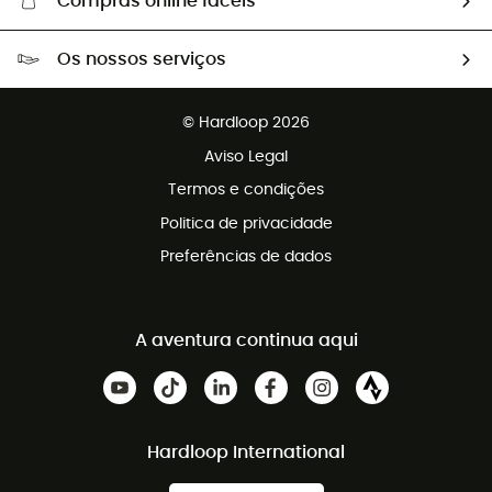
Compras online fáceis
Portes grátis a partir de 100 €
Os nossos serviços
Devoluções gratuitas em 100 dias
Vendas para grupos e clubes
Apoio ao cliente gratuito
© Hardloop 2026
Programa de afiliados
Aviso Legal
Termos e condições
Politica de privacidade
Preferências de dados
A aventura continua aqui
Hardloop International