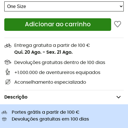
Sapatilhas trail
Trelas para cão
Sapatilhas corrida
Bolsas bicicleta Ortlieb
Pés de gato
Adicionar ao carrinho
Sapatilhas Altra
Sapatilhas caminhada de
Golas Buff
criança
Capacetes de ciclismo Abus
Capacetes de ciclismo
Entrega gratuita a partir de 100 €
Casacos penas Patagonia
Mochilas porta-bebé
Qui. 20 Ago.
-
Sex. 21 Ago.
Roupa de criança
Devoluções gratuitas dentro de 100 dias
+1.000.000 de aventureiros equipados
Aconselhamento especializado
Homem
Roupa
Gorros homem
Gorros de esqui
Descrição
Portes grátis a partir de 100 €
Devoluções gratuitas em 100 dias