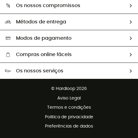
Sobre Hardloop
Guia de tamanhos
Os nossos compromissos
HardGuides
Perguntas frequentes
A nossa pegada
Os nossos embaixadores
Métodos de entrega
Trocas & Devoluções
Segunda mão
Seleção eco-responsável
Modos de pagamento
Compras online fáceis
Portes grátis a partir de 100 €
Os nossos serviços
Devoluções gratuitas em 100 dias
Vendas para grupos e clubes
Apoio ao cliente gratuito
© Hardloop 2026
Programa de afiliados
Aviso Legal
Termos e condições
Politica de privacidade
Preferências de dados