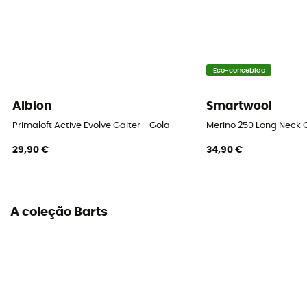
Eco-concebido
Albion
Smartwool
Primaloft Active Evolve Gaiter - Gola
Merino 250 Long Neck G
29,90 €
34,90 €
A coleção Barts