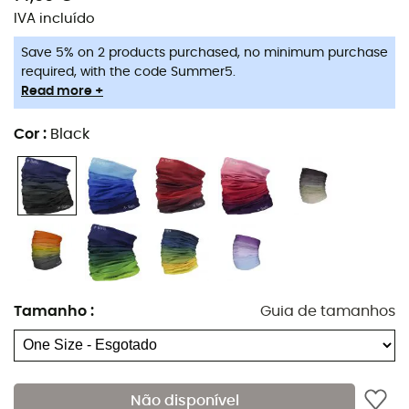
IVA incluído
Save 5% on 2 products purchased, no minimum purchase
required, with the code Summer5.
Read more +
Cor
:
Black
Tamanho
:
Guia de tamanhos
A
gola Multicol Dip Dye da Barts
protegerá você do frio
Não disponível