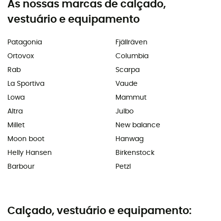
As nossas marcas de calçado,
vestuário e equipamento
Patagonia
Fjällräven
Ortovox
Columbia
Rab
Scarpa
La Sportiva
Vaude
Lowa
Mammut
Altra
Julbo
Millet
New balance
Moon boot
Hanwag
Helly Hansen
Birkenstock
Barbour
Petzl
Calçado, vestuário e equipamento: