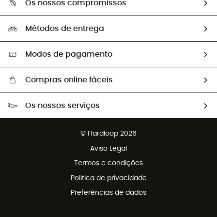
Os nossos compromissos
HardGuides
Perguntas frequentes
A nossa pegada
Os nossos embaixadores
Métodos de entrega
Trocas & Devoluções
Segunda mão
Seleção eco-responsável
Modos de pagamento
Compras online fáceis
Portes grátis a partir de 100 €
Os nossos serviços
Devoluções gratuitas em 100 dias
Vendas para grupos e clubes
Apoio ao cliente gratuito
© Hardloop 2026
Programa de afiliados
Aviso Legal
Termos e condições
Politica de privacidade
Preferências de dados