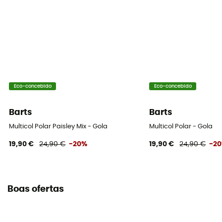
Eco-concebido
Eco-concebido
Barts
Barts
Multicol Polar Paisley Mix - Gola
Multicol Polar - Gola
19,90 €
24,90 €
-20%
19,90 €
24,90 €
-2
Boas ofertas