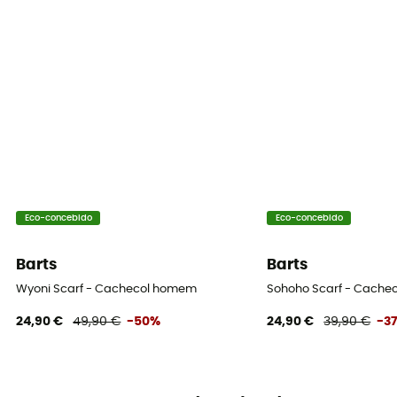
Eco-concebido
Eco-concebido
Barts
Barts
Wyoni Scarf - Cachecol homem
Sohoho Scarf - Cache
24,90 €
49,90 €
-50%
24,90 €
39,90 €
-3