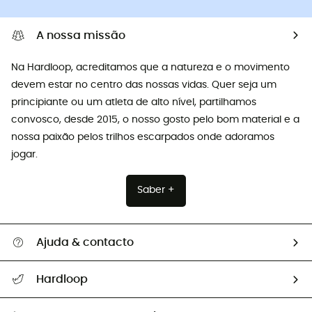
A nossa missão
Na Hardloop, acreditamos que a natureza e o movimento
devem estar no centro das nossas vidas. Quer seja um
principiante ou um atleta de alto nível, partilhamos
convosco, desde 2015, o nosso gosto pelo bom material e a
nossa paixão pelos trilhos escarpados onde adoramos
jogar.
Saber +
Ajuda & contacto
Seguir a minha encomenda
Hardloop
Devoluções e reembolsos
Sobre Hardloop
Guia de tamanhos