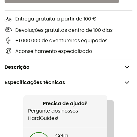
na montanha durante todas as suas atividades. Feita
100% em poliéster, esta
gola Barts
será indispensável
nas pistas de esqui. Seu design, que mistura várias
Entrega gratuita a partir de 100 €
cores, é agradável e encantará os amantes de cores
vivas. Finalmente, sendo extensível e feita de um
Devoluções gratuitas dentro de 100 dias
material macio, a
Multicol Dip Dye
garantirá um
+1.000.000 de aventureiros equipados
conforto ideal na
montanha
.
Aconselhamento especializado
Peso: 50 g
Materiais: 100% poliéster
Descrição
Especificações técnicas
Recomendado para
Caminhada / Ski alpino / O dia a dia
Precisa de ajuda?
Pergunte aos nossos
Género
HardGuides!
Homem / Mulher
Célia