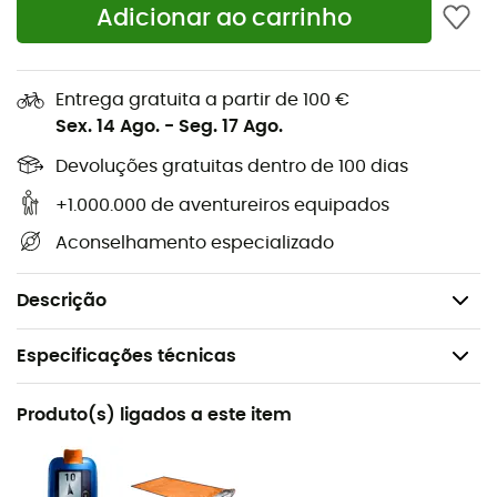
rápida e clara da profundidade de enterramento. A
Adicionar ao carrinho
marcação significativa a 1 m, a escala de profundidade
contrastante e o último segmento colorido permitem
otimizar a estratégia de escavação e ganhar um
Entrega gratuita a partir de 100 €
tempo precioso. O segmento inferior laranja
Sex. 14 Ago.
-
Seg. 17 Ago.
fluorescente mostra claramente quando estamos nos
Devoluções gratuitas dentro de 100 dias
aproximando da vítima.
+1.000.000 de aventureiros equipados
Estojo Quick-Release
: A cinta quick-release permite a
Aconselhamento especializado
abertura imediata e o tensionamento com um único
gesto, sem a necessidade de retirar a sonda do estojo
previamente.
Descrição
Especificações técnicas
Recomendado para
Produto(s) ligados a este item
Ski de montanha / Ski freeride
Peso