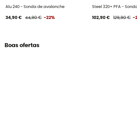
Alu 240 - Sonda de avalanche
Steel 320+ PFA - Sond
34,90 €
44,90 €
-22%
102,90 €
129,90 €
-
Boas ofertas