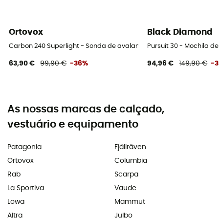
Ortovox
Black Diamond
Carbon 240 Superlight - Sonda de avalanche
Pursuit 30 - Mochila 
63,90 €
99,90 €
-36%
94,96 €
149,90 €
-
As nossas marcas de calçado,
vestuário e equipamento
Patagonia
Fjällräven
Ortovox
Columbia
Rab
Scarpa
La Sportiva
Vaude
Lowa
Mammut
Altra
Julbo