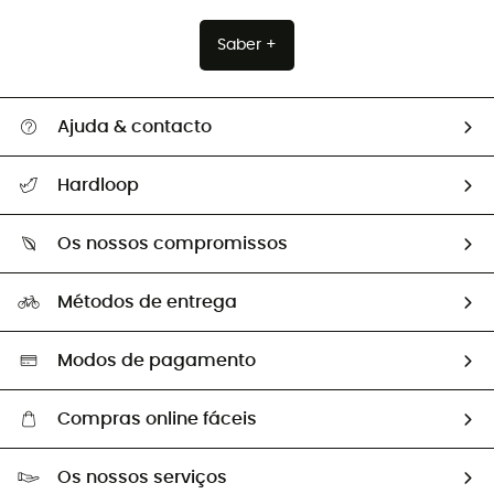
Saber +
Ajuda & contacto
Seguir a minha encomenda
Hardloop
Devoluções e reembolsos
Sobre Hardloop
Guia de tamanhos
Os nossos compromissos
HardGuides
Perguntas frequentes
A nossa pegada
Os nossos embaixadores
Métodos de entrega
Trocas & Devoluções
Segunda mão
Seleção eco-responsável
Modos de pagamento
Compras online fáceis
Portes grátis a partir de 100 €
Os nossos serviços
Devoluções gratuitas em 100 dias