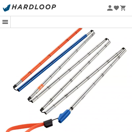
Promoções de verão 🔥 -5% EXTRA a partir de 2 produtos*
com o código Summer5
A
sonda Alu 240 Light
, desenvolvida pela marca
Ortovox
, é uma
sonda de avalanche
que
complementa o
equipamento de segurança para
avalanche
composto por um
mochila airbag
, um
D.V.A
(detector de vítimas de avalanche) e uma
pá
.
Leve, com seus 235 g, ela é montada em poucos
segundos graças à sua cinta de tensionamento rápido
e seu
sistema de bloqueio Quick-Lock
. Graças ao seu
parafuso de ajuste otimizado, você pode ajustar fácil e
rapidamente a tensão. Ela possui uma ponta volumosa,
com diâmetro ligeiramente maior que o restante da
sonda, permitindo melhor penetração na neve.
Compacta, a
sonda Alu 240 Light
se acomoda
facilmente na sua
mochila de esqui
. Ela é indispensável
se você sair das trilhas batidas!