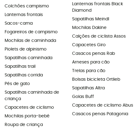
Lanternas frontais Black
Colchões campismo
Diamond
Lanternas frontais
Sapatilhas Meindl
Sacos-cama
Mochilas Dakine
Fogareiros de campismo
Calções de ciclista Assos
Mochilas de caminhada
Capacetes Giro
Piolets de alpinismo
Casacos penas Rab
Sapatilhas caminhada
Arneses para cão
Sapatilhas trail
Trelas para cão
Sapatilhas corrida
Bolsas bicicleta Ortlieb
Pés de gato
Sapatilhas Altra
Sapatilhas caminhada de
Golas Buff
criança
Capacetes de ciclismo Abus
Capacetes de ciclismo
Casacos penas Patagonia
Mochilas porta-bebé
Roupa de criança