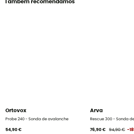
Também recomendamos
Ortovox
Arva
Probe 240 - Sonda de avalanche
Rescue 300 - Sonda d
54,90 €
76,90 €
94,90 €
-1