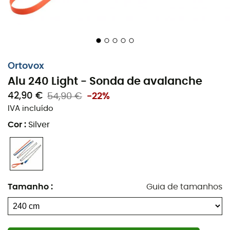
Marcação de profundidade
Estojo Quick-Release
Parafuso de ajuste para tensão ideal
Ortovox
Sistema de controle visual
Alu 240 Light - Sonda de avalanche
Ponta da sonda volumosa
42,90 €
54,90 €
-22%
Sistema de tensão Aramide
IVA incluído
Sistema de tensão Quick-Lock
Cor
:
Silver
Segmentos mais curtos para menor volume
Cinta de tensionamento rápido
Materiais: Alumínio 7075 T6
Comprimento: 240 cm
Tamanho
:
Guia de tamanhos
Peso: 235 g
Orientação intuitiva
: O sistema de orientação visual
intuitivo oferece a qualquer momento uma indicação