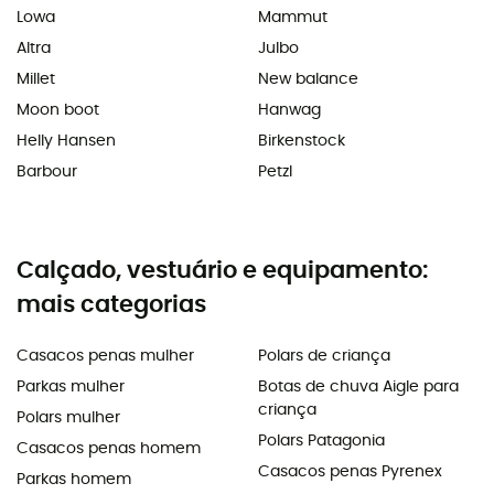
Lowa
Mammut
Altra
Julbo
Millet
New balance
Moon boot
Hanwag
Helly Hansen
Birkenstock
Barbour
Petzl
Calçado, vestuário e equipamento:
mais categorias
Casacos penas mulher
Polars de criança
Parkas mulher
Botas de chuva Aigle para
criança
Polars mulher
Polars Patagonia
Casacos penas homem
Casacos penas Pyrenex
Parkas homem