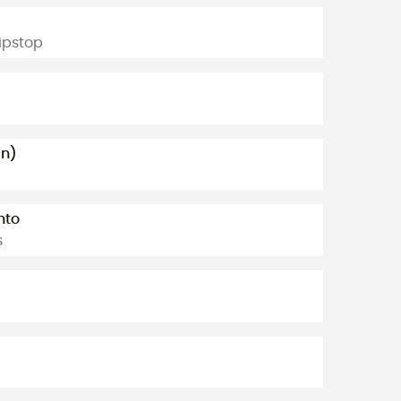
ipstop
in)
nto
s