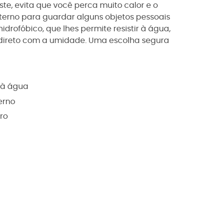
e, evita que você perca muito calor e o
erno para guardar alguns objetos pessoais
idrofóbico, que lhes permite resistir à água,
direto com a umidade. Uma escolha segura
e à água
erno
ro