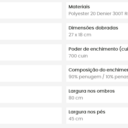
Materiais
Polyester 20 Denier 300T R
Dimensões dobradas
27 x 18 cm
Poder de enchimento (cu
700 cuin
Composição do enchime
90% penugem / 10% pena
Largura nos ombros
80 cm
Largura nos pés
45 cm