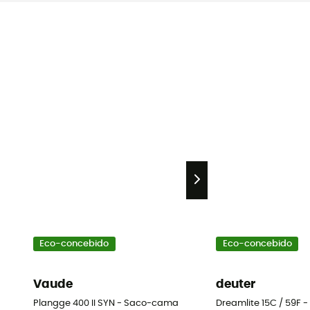
Eco-concebido
Eco-concebido
Vaude
deuter
Plangge 400 II SYN - Saco-cama
Dreamlite 15C / 59F