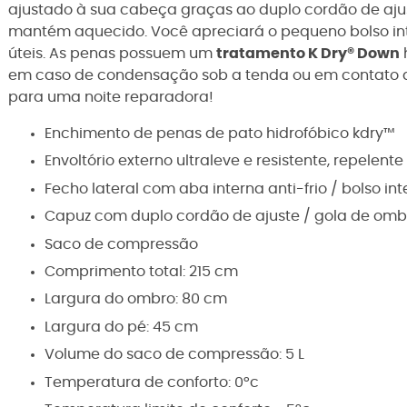
ajustado à sua cabeça graças ao duplo cordão de ajust
mantém aquecido. Você apreciará o pequeno bolso int
úteis. As penas possuem um
tratamento K Dry® Down
h
em caso de condensação sob a tenda ou em contato 
para uma noite reparadora!
Enchimento de penas de pato hidrofóbico kdry™
Envoltório externo ultraleve e resistente, repelent
Fecho lateral com aba interna anti-frio / bolso int
Capuz com duplo cordão de ajuste / gola de omb
Saco de compressão
Comprimento total: 215 cm
Largura do ombro: 80 cm
Largura do pé: 45 cm
Volume do saco de compressão: 5 L
Temperatura de conforto: 0°c