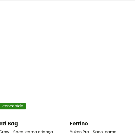
-concebido
ezi Bag
Ferrino
 Grow - Saco-cama criança
Yukon Pro - Saco-cama