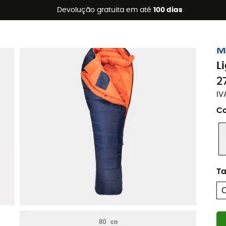
s de verão 🔥 -5% EXTRA a partir de 2 produtos* com o códig
Devolução gratuita em até
100 dias
Eco-concebido
M
L
2
IV
Co
T