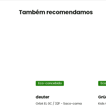
Também recomendamos
Eco-concebido
Eco
deuter
Grü
Orbit EL 0C / 32F - Saco-cama
Kids