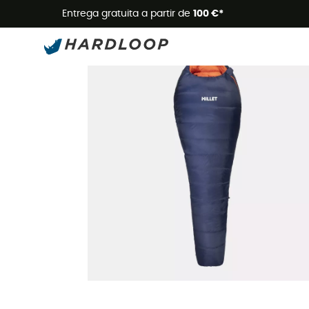
Promoçõe
Entrega gratuita a partir de
100 €*