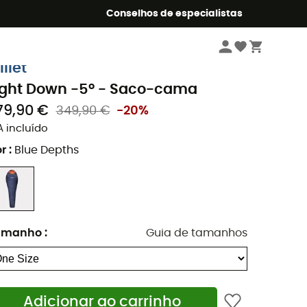
o Summer5
Conselhos de especialistas
Camping & Bivaque
Equipamento de dormir
Sacos-cama
illet
ight Down -5° - Saco-cama
79,90 €
349,90 €
-20%
A incluído
r
:
Blue Depths
amanho
:
Guia de tamanhos
Adicionar ao carrinho