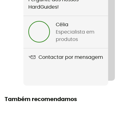
Nome do produto
HardGuides!
Vertigo Bright Pants Woman
Célia
Etiqueta
Especialista em
Second hand
produtos
Estado
Contactar por mensagem
Novo sem etiquetas
Também recomendamos