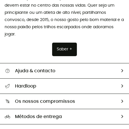
devem estar no centro das nossas vidas. Quer seja um
principiante ou um atleta de alto nível, partilhamos
convosco, desde 2015, o nosso gosto pelo bom material e a
nossa paixão pelos trilhos escarpados onde adoramos
jogar.
Saber +
Ajuda & contacto
Seguir a minha encomenda
Hardloop
Devoluções e reembolsos
Sobre Hardloop
Guia de tamanhos
Os nossos compromissos
HardGuides
Perguntas frequentes
A nossa pegada
Os nossos embaixadores
Métodos de entrega
Trocas & Devoluções
Segunda mão