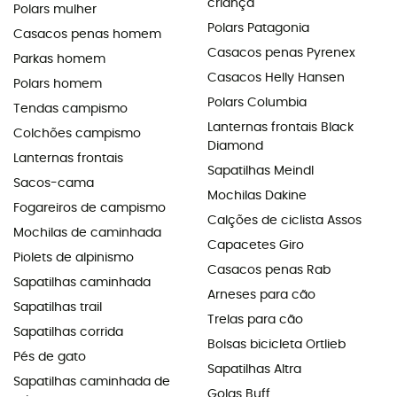
criança
Polars mulher
Polars Patagonia
Casacos penas homem
Casacos penas Pyrenex
Parkas homem
Casacos Helly Hansen
Polars homem
Polars Columbia
Tendas campismo
Lanternas frontais Black
Colchões campismo
Diamond
Lanternas frontais
Sapatilhas Meindl
Sacos-cama
Mochilas Dakine
Fogareiros de campismo
Calções de ciclista Assos
Mochilas de caminhada
Capacetes Giro
Piolets de alpinismo
Casacos penas Rab
Sapatilhas caminhada
Arneses para cão
Sapatilhas trail
Trelas para cão
Sapatilhas corrida
Bolsas bicicleta Ortlieb
Pés de gato
Sapatilhas Altra
Sapatilhas caminhada de
Golas Buff