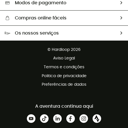
Seleção eco-responsável
Modos de pagamento
Compras online fáceis
Portes grátis a partir de 100 €
Os nossos serviços
Devoluções gratuitas em 100 dias
Vendas para grupos e clubes
Apoio ao cliente gratuito
© Hardloop 2026
Programa de afiliados
Aviso Legal
Termos e condições
Politica de privacidade
Preferências de dados
A aventura continua aqui