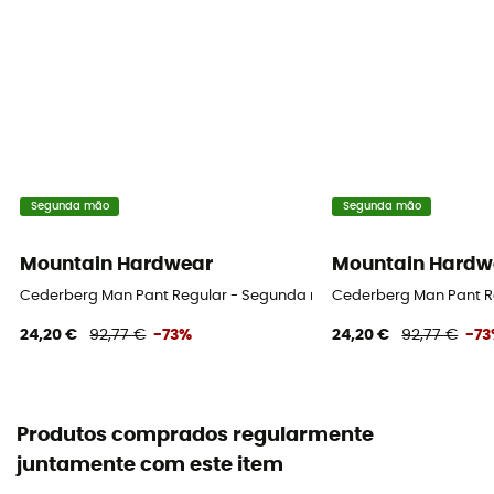
Segunda mão
Segunda mão
Mountain Hardwear
Mountain Hardw
Cederberg Man Pant Regular - Segunda mão Calça homem - Pret
Cederberg Man Pant R
24,20 €
92,77 €
-73%
24,20 €
92,77 €
-7
Produtos comprados regularmente
juntamente com este item