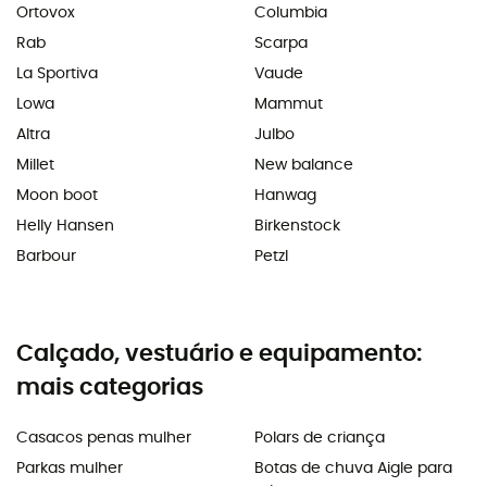
Ortovox
Columbia
Rab
Scarpa
La Sportiva
Vaude
Lowa
Mammut
Altra
Julbo
Millet
New balance
Moon boot
Hanwag
Helly Hansen
Birkenstock
Barbour
Petzl
Calçado, vestuário e equipamento:
mais categorias
Casacos penas mulher
Polars de criança
Parkas mulher
Botas de chuva Aigle para