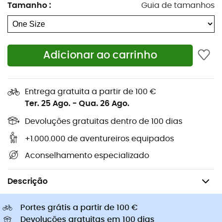
Tamanho
:
Guia de tamanhos
Sapatilhas caminhada
Arneses para cão
Sapatilhas trail
Trelas para cão
Sapatilhas corrida
Bolsas bicicleta Ortlieb
Pés de gato
Adicionar ao carrinho
Sapatilhas Altra
Sapatilhas caminhada de
Golas Buff
criança
Capacetes de ciclismo Abus
Capacetes de ciclismo
Entrega gratuita a partir de 100 €
Casacos penas Patagonia
Mochilas porta-bebé
Ter. 25 Ago.
-
Qua. 26 Ago.
Roupa de criança
Devoluções gratuitas dentro de 100 dias
+1.000.000 de aventureiros equipados
Aconselhamento especializado
Ciclismo
Bolsas bicicleta
Descrição
Portes grátis a partir de 100 €
Devoluções gratuitas em 100 dias