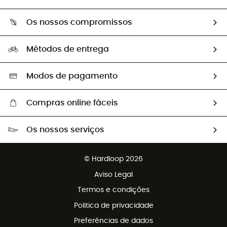
Devoluções e reembolsos
Sobre Hardloop
Guia de tamanhos
Os nossos compromissos
HardGuides
Perguntas frequentes
A nossa pegada
Os nossos embaixadores
Métodos de entrega
Trocas & Devoluções
Segunda mão
Seleção eco-responsável
Modos de pagamento
Compras online fáceis
Portes grátis a partir de 100 €
Os nossos serviços
Devoluções gratuitas em 100 dias
Vendas para grupos e clubes
Apoio ao cliente gratuito
© Hardloop 2026
Programa de afiliados
Aviso Legal
Termos e condições
Politica de privacidade
Preferências de dados