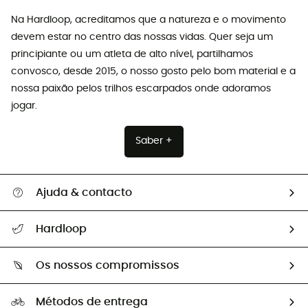
Na Hardloop, acreditamos que a natureza e o movimento
devem estar no centro das nossas vidas. Quer seja um
principiante ou um atleta de alto nível, partilhamos
convosco, desde 2015, o nosso gosto pelo bom material e a
nossa paixão pelos trilhos escarpados onde adoramos
jogar.
Saber +
Ajuda & contacto
Seguir a minha encomenda
Hardloop
Devoluções e reembolsos
Sobre Hardloop
Guia de tamanhos
Os nossos compromissos
HardGuides
Perguntas frequentes
A nossa pegada
Os nossos embaixadores
Métodos de entrega
Trocas & Devoluções