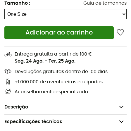
Tamanho
:
Guia de tamanhos
Elástico tipo aranha
2 compartimentos laterais
Alça removível
Adicionar ao carrinho
Fácil de remover e instalar graças ao adaptador
Fixação para luz piscante
Expansão de volume
Entrega gratuita a partir de 100 €
Seg. 24 Ago.
-
Ter. 25 Ago.
Elementos refletores
Capa de chuva: incluída
Devoluções gratuitas dentro de 100 dias
Impermeável sem PFC
+1.000.000 de aventureiros equipados
Volume: 9 + 7 L
Aconselhamento especializado
Dimensões: 21 x 21 x 33 cm
Peso: 885 g
Descrição
Especificações técnicas