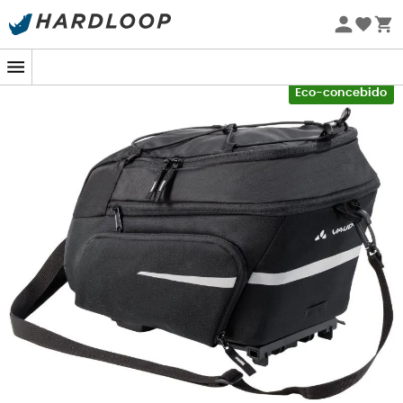
Promoções de verão 🔥 -5% EXTRA a partir de 2 produtos*
com o código Summer5
-5% Extra - Code Summer5
Eco-concebido