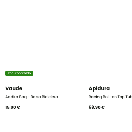
Impermeabilidade
Não
Capa de chuva
Sim
Etiqueta
Fair Wear Foundation / Green Shape / Grüner Knopf
Sistema de fecho
Zipper
Eco-concebido
Bolsos
Vaude
Apidura
2 bolsos
Addita Bag - Bolsa Bicicleta
Racing Bolt-on Top Tu
15,90 €
68,90 €
Volume
9 + 7 L
Material