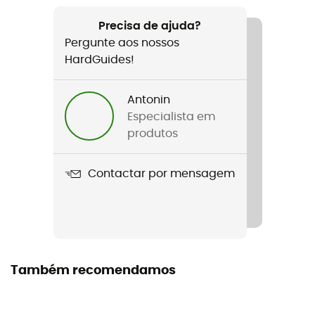
Recomendado para
Viagem / Ciclismo / Cicloturismo
Precisa de ajuda?
Pergunte aos nossos
Género
HardGuides!
Homem / Mulher
Antonin
Peso
Especialista em
885 g
produtos
Nome do produto
Contactar por mensagem
Silkroad Plus (UniKlip)
Impermeabilidade
Water-repellent
Materiais
Também recomendamos
100% recycled polyester