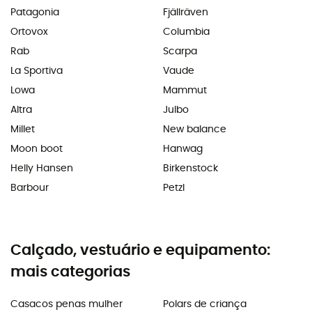
Patagonia
Fjällräven
Ortovox
Columbia
Rab
Scarpa
La Sportiva
Vaude
Lowa
Mammut
Altra
Julbo
Millet
New balance
Moon boot
Hanwag
Helly Hansen
Birkenstock
Barbour
Petzl
Calçado, vestuário e equipamento:
mais categorias
Casacos penas mulher
Polars de criança