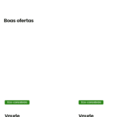
Boas ofertas
Eco-concebido
Eco-concebido
Vaude
Vaude