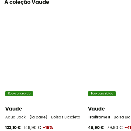
A coleção Vaude
100% Polyester
Dimensões
21 x 21 x 33 cm
Sistema de fixação
UniKlip
Número de alforges
Este produto inclui 1 alforge
Elementos refletivos
Sim
Eco-concebido
Eco-concebido
Localização do alforge
Vaude
Vaude
Porta-bagagens
Aqua Back - (la paire) - Bolsas Bicicleta
Trailframe II - Bolsa Bic
122,10 €
149,90 €
-18%
46,90 €
79,90 €
-4