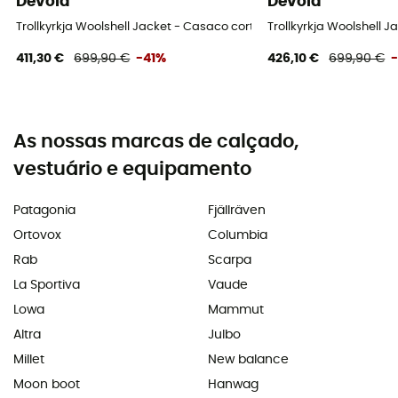
Devold
Devold
Trollkyrkja Woolshell Jacket - Casaco corta-vento homem
Trollkyrkja Woolshell
411,30 €
699,90 €
-41%
426,10 €
699,90 €
As nossas marcas de calçado,
vestuário e equipamento
Patagonia
Fjällräven
Ortovox
Columbia
Rab
Scarpa
La Sportiva
Vaude
Lowa
Mammut
Altra
Julbo
Millet
New balance
Moon boot
Hanwag