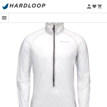
Promoções de verão 🔥 -5% EXTRA a partir de 2 produtos*
com o código Summer5
-5% Extra - Code Summer5