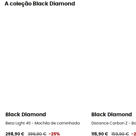
A coleção Black Diamond
Black Diamond
Black Diamond
Beta Light 45 - Mochila de caminhada
Distance Carbon Z - Ba
298,90 €
399,90 €
-25%
116,90 €
159,90 €
-