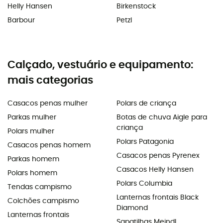
Helly Hansen
Birkenstock
Barbour
Petzl
Calçado, vestuário e equipamento:
mais categorias
Casacos penas mulher
Polars de criança
Parkas mulher
Botas de chuva Aigle para
criança
Polars mulher
Polars Patagonia
Casacos penas homem
Casacos penas Pyrenex
Parkas homem
Casacos Helly Hansen
Polars homem
Polars Columbia
Tendas campismo
Lanternas frontais Black
Colchões campismo
Diamond
Lanternas frontais
Sapatilhas Meindl