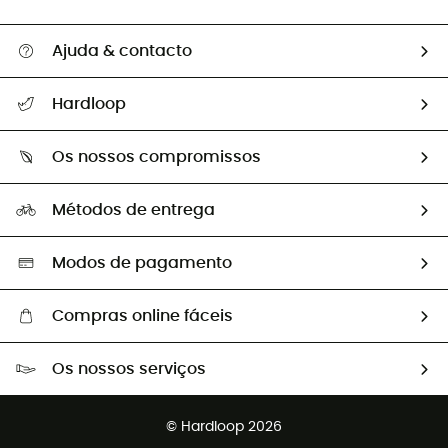
Ajuda & contacto
Seguir a minha encomenda
Hardloop
Devoluções e reembolsos
Sobre Hardloop
Guia de tamanhos
Os nossos compromissos
HardGuides
Perguntas frequentes
A nossa pegada
Os nossos embaixadores
Métodos de entrega
Trocas & Devoluções
Segunda mão
Seleção eco-responsável
Modos de pagamento
Compras online fáceis
Portes grátis a partir de 100 €
Os nossos serviços
Devoluções gratuitas em 100 dias
Vendas para grupos e clubes
Apoio ao cliente gratuito
© Hardloop 2026
Programa de afiliados