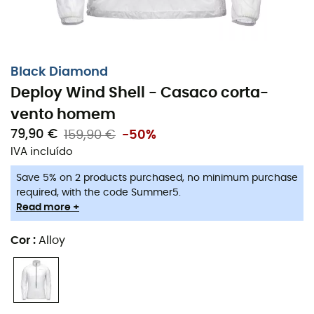
Black Diamond
Deploy Wind Shell - Casaco corta-
vento homem
79,90 €
159,90 €
-50%
IVA incluído
Save 5% on 2 products purchased, no minimum purchase
required, with the code Summer5.
Read more +
Cor
:
Alloy
Roupa de proteção definitiva contra o vento, a
Deploy
Wind Shell
é um
casaco corta-vento homem