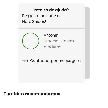
Recomendado para
Caminhada / Trail / Running
Precisa de ajuda?
Pergunte aos nossos
Género
HardGuides!
Homem
Antonin
Peso
Especialista em
48 g
produtos
Nome do produto
Contactar por mensagem
Deploy Wind Shell
Impermeabilidade
Water-repellent
Materiais
Também recomendamos
Nylon ripstop