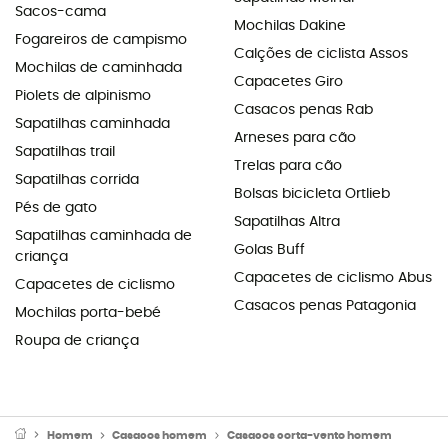
Sacos-cama
Mochilas Dakine
Fogareiros de campismo
Calções de ciclista Assos
Mochilas de caminhada
Capacetes Giro
Piolets de alpinismo
Casacos penas Rab
Sapatilhas caminhada
Arneses para cão
Sapatilhas trail
Trelas para cão
Sapatilhas corrida
Bolsas bicicleta Ortlieb
Pés de gato
Sapatilhas Altra
Sapatilhas caminhada de
Golas Buff
criança
Capacetes de ciclismo Abus
Capacetes de ciclismo
Casacos penas Patagonia
Mochilas porta-bebé
Roupa de criança
Homem
Casacos homem
Casacos corta-vento homem