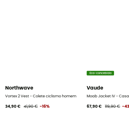
Eco-concebido
Northwave
Vaude
Vortex 2 Vest - Colete ciclismo homem
Moab Jacket IV - Cas
34,90 €
41,90 €
-16%
67,90 €
119,90 €
-4