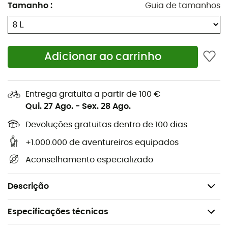
Tamanho
:
Guia de tamanhos
Fixação para luz LED
Abas internas protetoras para manter o conteúdo
seguro quando a mochila está aberta
Alça de transporte em tecido robusto
Adicionar ao carrinho
Painel traseiro AirScape™ com grande canal de
ventilação central
Entrega gratuita a partir de 100 €
Bolsos frontais para armazenamento rápido
Qui. 27 Ago.
-
Sex. 28 Ago.
Abertura com zíper em U no painel frontal
Devoluções gratuitas dentro de 100 dias
Bolso anti-risco para óculos e dispositivos
eletrônicos
+1.000.000 de aventureiros equipados
Dimensões: 47 x 22 x 18 cm
Aconselhamento especializado
Volume total: 8 L
Peso: 500 g
Descrição
Especificações técnicas