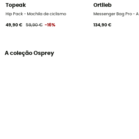
Topeak
Ortlieb
Não
Hip Pack - Mochila de ciclismo
Messenger Bag Pro - A
Suporte para garrafas
49,90 €
59,90 €
-16%
134,90 €
Não
Forro do saco
100% nylon
A coleção Osprey
Correias de compressão
Sim