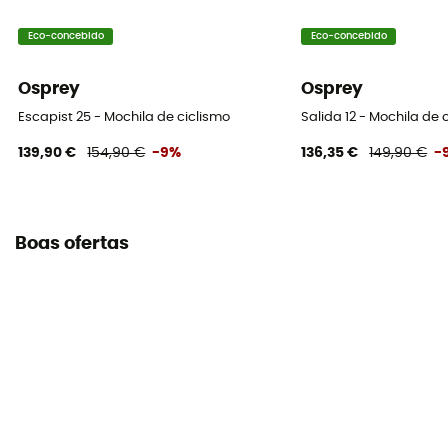
Eco-concebido
Eco-concebido
Osprey
Osprey
Escapist 25 - Mochila de ciclismo
Salida 12 - Mochila de 
139,90 €
154,90 €
-9%
136,35 €
149,90 €
-
Boas ofertas