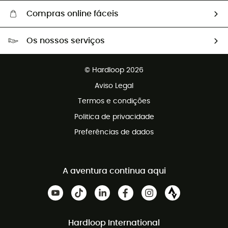
Compras online fáceis
Portes grátis a partir de 100 €
Os nossos serviços
Devoluções gratuitas em 100 dias
Vendas para grupos e clubes
Apoio ao cliente gratuito
© Hardloop 2026
Programa de afiliados
Aviso Legal
Termos e condições
Politica de privacidade
Preferências de dados
A aventura continua aqui
Hardloop International