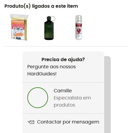
Recomendado para
Produto(s) ligados a este item
Caminhada / Trail / BTT / Ciclismo
Género
Homem
Peso
530 g
Precisa de ajuda?
Pergunte aos nossos
Nome do produto
HardGuides!
Siskin 8
Compatível com sistema de hidratação
Camille
Sim
Especialista em
produtos
Impermeabilidade
Não
Contactar por mensagem