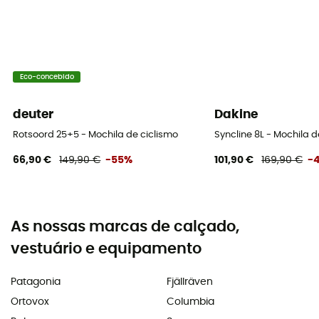
Eco-concebido
deuter
Dakine
Rotsoord 25+5 - Mochila de ciclismo
Syncline 8L - Mochila d
66,90 €
149,90 €
-55%
101,90 €
169,90 €
-
As nossas marcas de calçado,
vestuário e equipamento
Patagonia
Fjällräven
Ortovox
Columbia