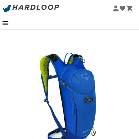
Promoções de verão 🔥 -5% EXTRA a partir de 2 produtos*
com o código Summer5
-5% Extra - Code Summer5
Adepto de passeios de bicicleta nos Alpes ou nos
Pirenéus? O
Siskin 8
da marca
Osprey
é uma
mochila
de hidratação
para
homem
que pode atender a todas
as suas necessidades! Seu volume de 8 L é mais do que