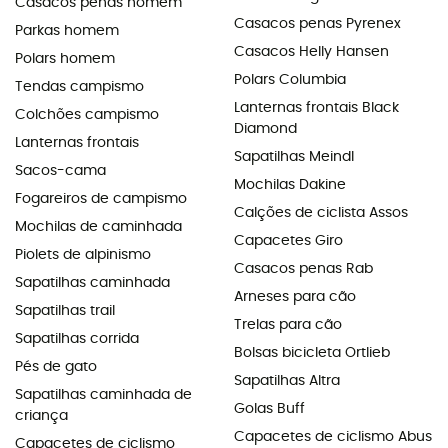
Casacos penas homem
Casacos penas Pyrenex
Parkas homem
Casacos Helly Hansen
Polars homem
Polars Columbia
Tendas campismo
Lanternas frontais Black
Colchões campismo
Diamond
Lanternas frontais
Sapatilhas Meindl
Sacos-cama
Mochilas Dakine
Fogareiros de campismo
Calções de ciclista Assos
Mochilas de caminhada
Capacetes Giro
Piolets de alpinismo
Casacos penas Rab
Sapatilhas caminhada
Arneses para cão
Sapatilhas trail
Trelas para cão
Sapatilhas corrida
Bolsas bicicleta Ortlieb
Pés de gato
Sapatilhas Altra
Sapatilhas caminhada de
Golas Buff
criança
Capacetes de ciclismo Abus
Capacetes de ciclismo