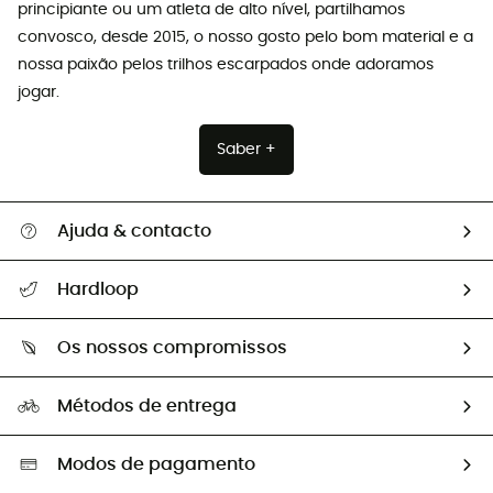
principiante ou um atleta de alto nível, partilhamos
convosco, desde 2015, o nosso gosto pelo bom material e a
nossa paixão pelos trilhos escarpados onde adoramos
jogar.
Saber +
Ajuda & contacto
Seguir a minha encomenda
Hardloop
Devoluções e reembolsos
Sobre Hardloop
Guia de tamanhos
Os nossos compromissos
HardGuides
Perguntas frequentes
A nossa pegada
Os nossos embaixadores
Métodos de entrega
Trocas & Devoluções
Segunda mão
Seleção eco-responsável
Modos de pagamento