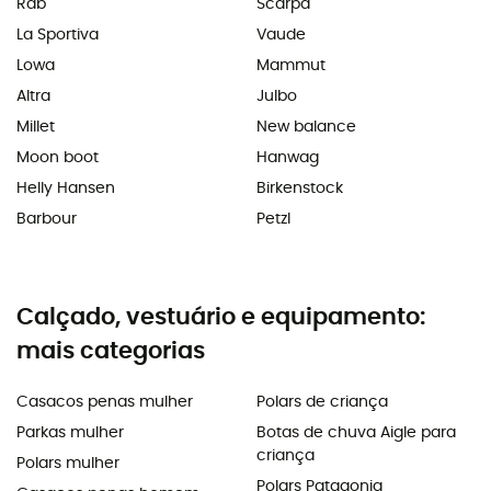
Rab
Scarpa
La Sportiva
Vaude
Lowa
Mammut
Altra
Julbo
Millet
New balance
Moon boot
Hanwag
Helly Hansen
Birkenstock
Barbour
Petzl
Calçado, vestuário e equipamento:
mais categorias
Casacos penas mulher
Polars de criança
Parkas mulher
Botas de chuva Aigle para
criança
Polars mulher
Polars Patagonia