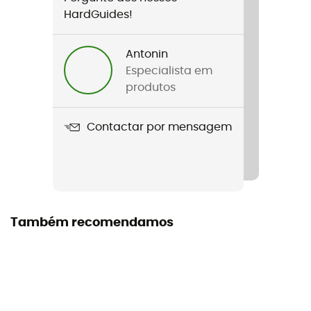
Género
HardGuides!
Homem / Mulher
Antonin
Nome do produto
Especialista em
Messenger Bag Pro
produtos
Características
Contactar por mensagem
Poignée de portage / Fond du sac muni d'un protège-
arête et de petits patins
Volume
39 L
Também recomendamos
Dimensões
50 x 39 x 15 cm
Símbolo IP Ortlieb
IP 64 – Produto completamente estanque ao pó e