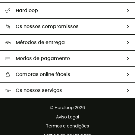
Seguir a minha encomenda
Hardloop
Devoluções e reembolsos
Sobre Hardloop
Guia de tamanhos
Os nossos compromissos
HardGuides
Perguntas frequentes
A nossa pegada
Os nossos embaixadores
Métodos de entrega
Trocas & Devoluções
Segunda mão
Seleção eco-responsável
Modos de pagamento
Compras online fáceis
Portes grátis a partir de 100 €
Os nossos serviços
Devoluções gratuitas em 100 dias
Vendas para grupos e clubes
Apoio ao cliente gratuito
© Hardloop 2026
Programa de afiliados
Aviso Legal
Termos e condições