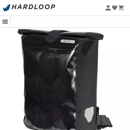
Promoções de verão 🔥 -5% EXTRA a partir de 2 produtos*
com o código Summer5