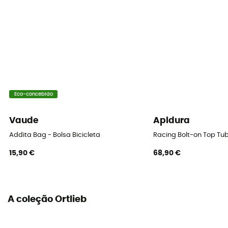
protegido contra salpicos de água em todas as
direções
Elementos refletivos
Sim
Eco-concebido
Vaude
Apidura
Addita Bag - Bolsa Bicicleta
Racing Bolt-on Top Tu
15,90 €
68,90 €
A coleção Ortlieb