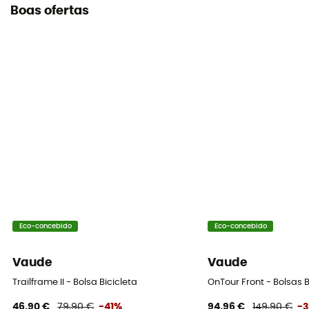
Boas ofertas
Eco-concebido
Eco-concebido
Vaude
Vaude
Trailframe II - Bolsa Bicicleta
OnTour Front - Bolsas B
46,90 €
79,90 €
-41%
94,96 €
149,90 €
-