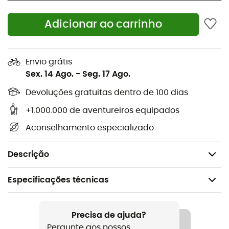
Logo Ortlieb discreto
Adicionar ao carrinho
Alça de transporte
Fundo da bolsa com proteção de aresta e
pequenos apoios
Envio grátis
Sex. 14 Ago.
-
Seg. 17 Ago.
Vendido individualmente
Altura: 50 cm
Devoluções gratuitas dentro de 100 dias
Largura: 39 cm
+1.000.000 de aventureiros equipados
Profundidade: 15 cm
Aconselhamento especializado
Volume: 39 L
Peso: 1.950 g
Descrição
Especificações técnicas
Recomendado para
O dia a dia / Cicloturismo
Precisa de ajuda?
Pergunte aos nossos