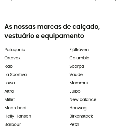
As nossas marcas de calçado,
vestuário e equipamento
Patagonia
Fjällräven
Ortovox
Columbia
Rab
Scarpa
La Sportiva
Vaude
Lowa
Mammut
Altra
Julbo
Millet
New balance
Moon boot
Hanwag
Helly Hansen
Birkenstock
Barbour
Petzl