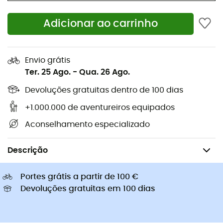
Sapatilhas corrida
Bolsas bicicleta Ortlieb
Pés de gato
Adicionar ao carrinho
Sapatilhas Altra
Sapatilhas caminhada de
Golas Buff
criança
Capacetes de ciclismo Abus
Capacetes de ciclismo
Envio grátis
Casacos penas Patagonia
Mochilas porta-bebé
Ter. 25 Ago.
-
Qua. 26 Ago.
Roupa de criança
Devoluções gratuitas dentro de 100 dias
+1.000.000 de aventureiros equipados
Aconselhamento especializado
Caminhada
Mochilas de caminhada
Descrição
Portes grátis a partir de 100 €
Devoluções gratuitas em 100 dias