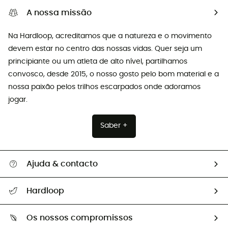
A nossa missão
Na Hardloop, acreditamos que a natureza e o movimento
devem estar no centro das nossas vidas. Quer seja um
principiante ou um atleta de alto nível, partilhamos
convosco, desde 2015, o nosso gosto pelo bom material e a
nossa paixão pelos trilhos escarpados onde adoramos
jogar.
Saber +
Ajuda & contacto
Seguir a minha encomenda
Hardloop
Devoluções e reembolsos
Sobre Hardloop
Guia de tamanhos
Os nossos compromissos
HardGuides