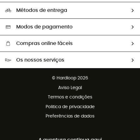
Perguntas frequentes
A nossa pegada
Os nossos embaixadores
Métodos de entrega
Trocas & Devoluções
Segunda mão
Seleção eco-responsável
Modos de pagamento
Compras online fáceis
Portes grátis a partir de 100 €
Os nossos serviços
Devoluções gratuitas em 100 dias
Vendas para grupos e clubes
Apoio ao cliente gratuito
© Hardloop 2026
Programa de afiliados
Aviso Legal
Termos e condições
Politica de privacidade
Preferências de dados