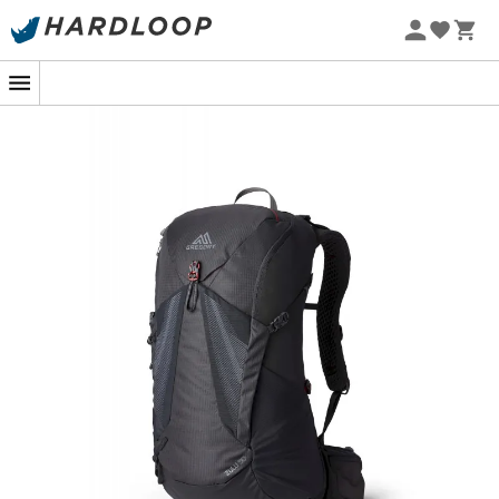
vestuário e equipamento
Promoções de verão 🔥 -5% EXTRA a partir de 2 produtos*
com o código Summer5
Patagonia
Fjällräven
Ortovox
Columbia
Rab
Scarpa
La Sportiva
Vaude
Lowa
Mammut
Altra
Julbo
Millet
New balance
Moon boot
Hanwag
Helly Hansen
Birkenstock
Barbour
Petzl
Calçado, vestuário e equipamento:
mais categorias