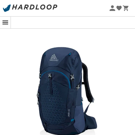
vestuário e equipamento
Promoções de verão 🔥 -5% EXTRA a partir de 2 produtos*
com o código Summer5
Patagonia
Fjällräven
Ortovox
Columbia
Rab
Scarpa
La Sportiva
Vaude
Lowa
Mammut
Altra
Julbo
Millet
New balance
Moon boot
Hanwag
Helly Hansen
Birkenstock
Barbour
Petzl
Calçado, vestuário e equipamento:
mais categorias