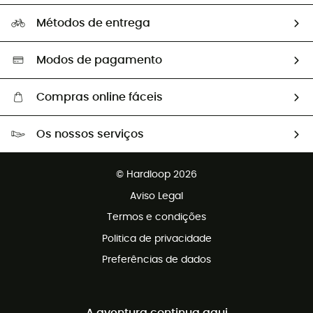
Perguntas frequentes
A nossa pegada
Os nossos embaixadores
Métodos de entrega
Trocas & Devoluções
Segunda mão
Seleção eco-responsável
Modos de pagamento
Compras online fáceis
Portes grátis a partir de 100 €
Os nossos serviços
Devoluções gratuitas em 100 dias
Vendas para grupos e clubes
Apoio ao cliente gratuito
© Hardloop 2026
Programa de afiliados
Aviso Legal
Termos e condições
Politica de privacidade
Preferências de dados