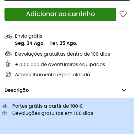
Sapatilhas corrida
Bolsas bicicleta Ortlieb
Pés de gato
Adicionar ao carrinho
Sapatilhas Altra
Sapatilhas caminhada de
Golas Buff
criança
Capacetes de ciclismo Abus
Capacetes de ciclismo
Envio grátis
Casacos penas Patagonia
Mochilas porta-bebé
Seg. 24 Ago.
-
Ter. 25 Ago.
Roupa de criança
Devoluções gratuitas dentro de 100 dias
+1.000.000 de aventureiros equipados
Aconselhamento especializado
Caminhada
Mochilas de caminhada
Descrição
Portes grátis a partir de 100 €
Devoluções gratuitas em 100 dias