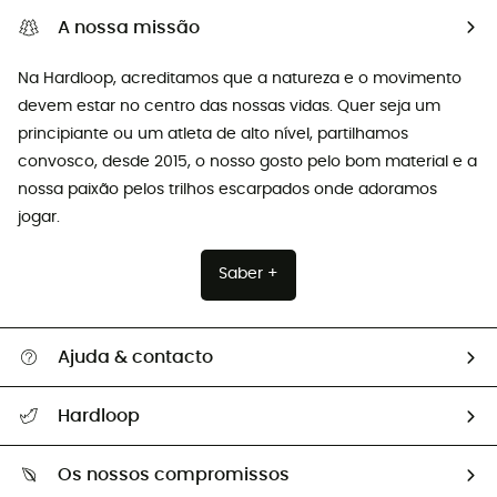
A nossa missão
Na Hardloop, acreditamos que a natureza e o movimento
devem estar no centro das nossas vidas. Quer seja um
principiante ou um atleta de alto nível, partilhamos
convosco, desde 2015, o nosso gosto pelo bom material e a
nossa paixão pelos trilhos escarpados onde adoramos
jogar.
Saber +
Ajuda & contacto
Seguir a minha encomenda
Hardloop
Devoluções e reembolsos
Sobre Hardloop
Guia de tamanhos
Os nossos compromissos
HardGuides