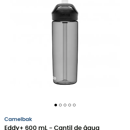
As nossas marcas de calçado,
vestuário e equipamento
Patagonia
Fjällräven
Ortovox
Columbia
Rab
Scarpa
La Sportiva
Vaude
Lowa
Mammut
Altra
Julbo
Millet
New balance
Moon boot
Hanwag
Helly Hansen
Birkenstock
Barbour
Petzl
Camelbak
Eddy+ 600 mL - Cantil de água