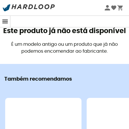
Promoções de verão 🔥 -5% EXTRA a partir de 2 produtos*
com o código Summer5
Este produto já não está disponível
É um modelo antigo ou um produto que já não
podemos encomendar ao fabricante.
Também recomendamos
Camelbak
Camelbak
Thrive Flip Straw Vss - Cantil de água
Podium Flow 4 - Canti
42,51 €
49,90 €
-14%
51,90 €
64,90 €
-2
Boas ofertas