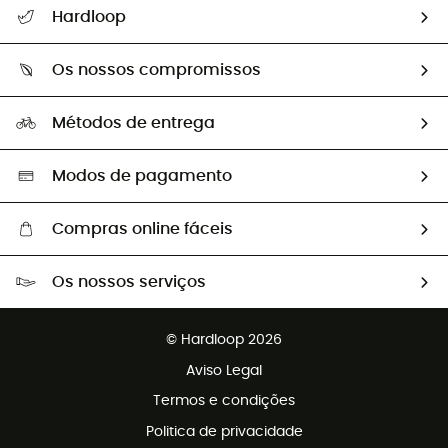
Seguir a minha encomenda
Hardloop
Devoluções e reembolsos
Sobre Hardloop
Guia de tamanhos
Os nossos compromissos
HardGuides
Perguntas frequentes
A nossa pegada
Os nossos embaixadores
Métodos de entrega
Trocas & Devoluções
Segunda mão
Seleção eco-responsável
Modos de pagamento
Compras online fáceis
Portes grátis a partir de 100 €
Os nossos serviços
Devoluções gratuitas em 100 dias
Vendas para grupos e clubes
Apoio ao cliente gratuito
© Hardloop 2026
Programa de afiliados
Aviso Legal
Termos e condições
Politica de privacidade