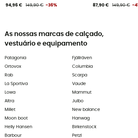
94,96 €
149,90 €
-36%
87,90 €
149,90 €
-4
As nossas marcas de calçado,
vestuário e equipamento
Patagonia
Fjällräven
Ortovox
Columbia
Rab
Scarpa
La Sportiva
Vaude
Lowa
Mammut
Altra
Julbo
Millet
New balance
Moon boot
Hanwag
Helly Hansen
Birkenstock
Barbour
Petzl