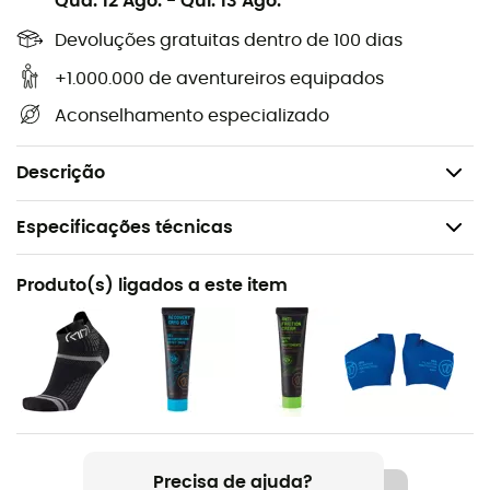
Qua. 12 Ago.
-
Qui. 13 Ago.
Almofada de calcanhar em gel: dissipa os
impactos
Devoluções gratuitas dentro de 100 dias
Perfurações: respirabilidade
+1.000.000 de aventureiros equipados
Espessura do calcanhar: 6 mm
Aconselhamento especializado
Espessura do arco plantar: 34 mm
Espessura dos dedos: 4 mm
Descrição
Especificações técnicas
Recomendado para
Produto(s) ligados a este item
Trail / Running
Nome do produto
3Feet Run Protec High
Entressola
EVA
Precisa de ajuda?