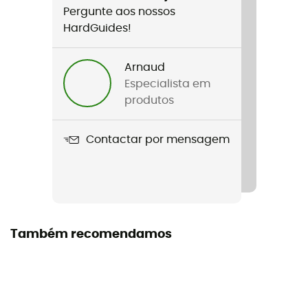
Pergunte aos nossos
Espessura
HardGuides!
6 mm (heel), 34 mm (arch), 4 mm (toes)
Arnaud
Especialista em
produtos
Contactar por mensagem
Também recomendamos