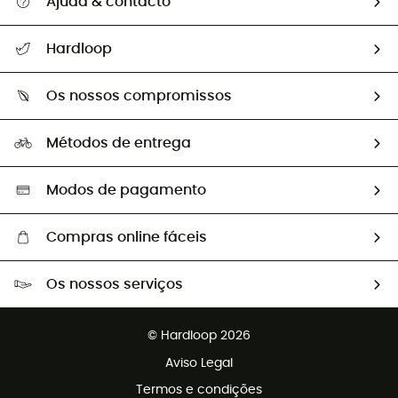
Ajuda & contacto
Seguir a minha encomenda
Hardloop
Devoluções e reembolsos
Sobre Hardloop
Guia de tamanhos
Os nossos compromissos
HardGuides
Perguntas frequentes
A nossa pegada
Os nossos embaixadores
Métodos de entrega
Trocas & Devoluções
Segunda mão
Seleção eco-responsável
Modos de pagamento
Compras online fáceis
Portes grátis a partir de 100 €
Os nossos serviços
Devoluções gratuitas em 100 dias
Vendas para grupos e clubes
Apoio ao cliente gratuito
© Hardloop 2026
Programa de afiliados
Aviso Legal
Termos e condições