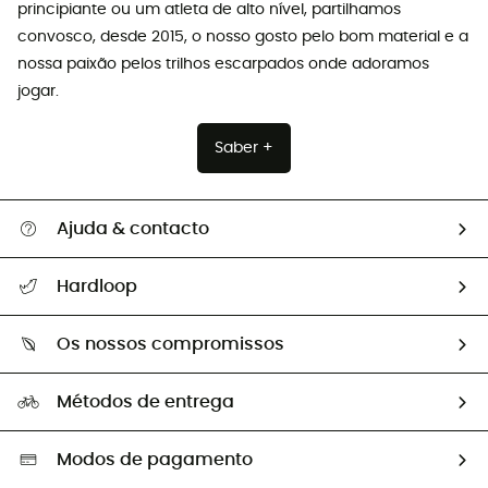
principiante ou um atleta de alto nível, partilhamos
convosco, desde 2015, o nosso gosto pelo bom material e a
nossa paixão pelos trilhos escarpados onde adoramos
jogar.
Saber +
Ajuda & contacto
Seguir a minha encomenda
Hardloop
Devoluções e reembolsos
Sobre Hardloop
Guia de tamanhos
Os nossos compromissos
HardGuides
Perguntas frequentes
A nossa pegada
Os nossos embaixadores
Métodos de entrega
Trocas & Devoluções
Segunda mão
Seleção eco-responsável
Modos de pagamento