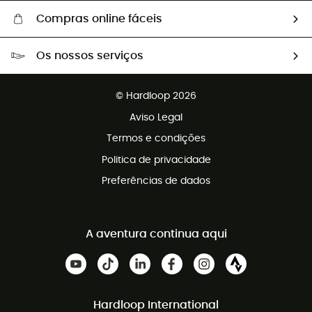
Compras online fáceis
Portes grátis a partir de 100 €
Os nossos serviços
Devoluções gratuitas em 100 dias
Vendas para grupos e clubes
Apoio ao cliente gratuito
© Hardloop 2026
Programa de afiliados
Aviso Legal
Termos e condições
Politica de privacidade
Preferências de dados
A aventura continua aqui
Hardloop International