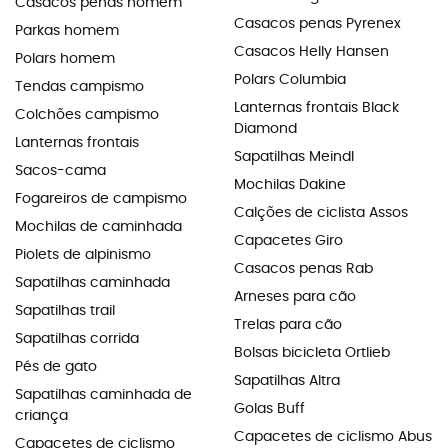
Casacos penas homem
Casacos penas Pyrenex
Parkas homem
Casacos Helly Hansen
Polars homem
Polars Columbia
Tendas campismo
Lanternas frontais Black
Colchões campismo
Diamond
Lanternas frontais
Sapatilhas Meindl
Sacos-cama
Mochilas Dakine
Fogareiros de campismo
Calções de ciclista Assos
Mochilas de caminhada
Capacetes Giro
Piolets de alpinismo
Casacos penas Rab
Sapatilhas caminhada
Arneses para cão
Sapatilhas trail
Trelas para cão
Sapatilhas corrida
Bolsas bicicleta Ortlieb
Pés de gato
Sapatilhas Altra
Sapatilhas caminhada de
Golas Buff
criança
Capacetes de ciclismo Abus
Capacetes de ciclismo