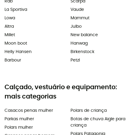
Rab
Scarpa
La Sportiva
Vaude
Lowa
Mammut
Altra
Julbo
Millet
New balance
Moon boot
Hanwag
Helly Hansen
Birkenstock
Barbour
Petzl
Calçado, vestuário e equipamento:
mais categorias
Casacos penas mulher
Polars de criança
Parkas mulher
Botas de chuva Aigle para
criança
Polars mulher
Polars Patagonia