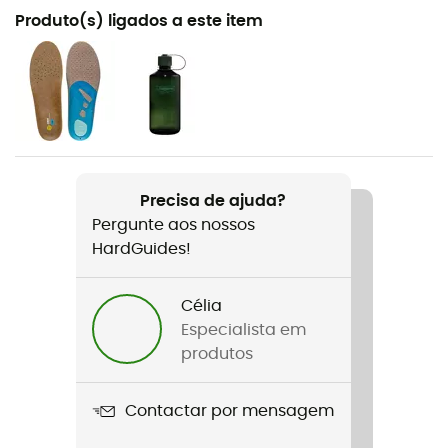
Recomendado para
Produto(s) ligados a este item
Caminhada / Trekking
Género
Homem / Mulher
Peso
2 x 460 g
Precisa de ajuda?
Pergunte aos nossos
Nome do produto
HardGuides!
Provider GTX
Impermeabilidade
Célia
Sim
Especialista em
produtos
Sola exterior
Contragrip®
Contactar por mensagem