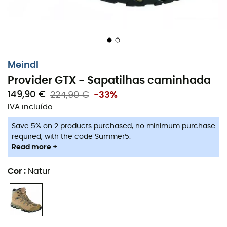
Meindl
Provider GTX - Sapatilhas caminhada
149,90 €
224,90 €
-33%
IVA incluído
Save 5% on 2 products purchased, no minimum purchase
required, with the code Summer5.
Read more +
Estas sapatilhas de caminhada
Meindl Provider GTX
de
cano médio para
homem
apresentam um design
Cor
:
Natur
dinâmico e foram especialmente concebidas para uso
urbano, bem como para terrenos arenosos e naturais.
Estas sapatilhas
Meindl Provider GTX
em
camurça
e
malha são resistentes às intempéries, garantindo uma