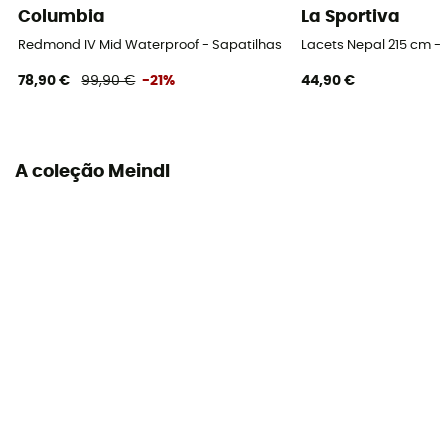
Columbia
La Sportiva
Redmond IV Mid Waterproof - Sapatilhas caminhada homem
Lacets Nepal 215 cm -
78,90 €
99,90 €
-21%
44,90 €
A coleção Meindl