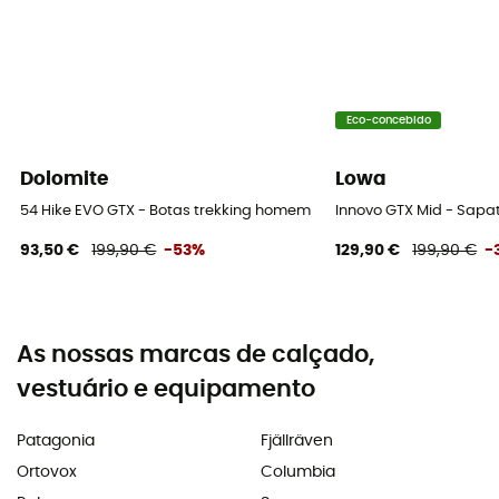
Eco-concebido
Dolomite
Lowa
54 Hike EVO GTX - Botas trekking homem
Innovo GTX Mid - Sap
93,50 €
199,90 €
-53%
129,90 €
199,90 €
-
As nossas marcas de calçado,
vestuário e equipamento
Patagonia
Fjällräven
Ortovox
Columbia