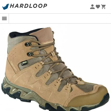
Promoções de verão 🔥 -5% EXTRA a partir de 2 produtos*
com o código Summer5
-5% Extra - Code Summer5