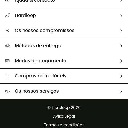
Ajuda & contacto
Seguir a minha encomenda
Hardloop
Devoluções e reembolsos
Sobre Hardloop
Guia de tamanhos
Os nossos compromissos
HardGuides
Perguntas frequentes
A nossa pegada
Os nossos embaixadores
Métodos de entrega
Trocas & Devoluções
Segunda mão
Seleção eco-responsável
Modos de pagamento
Compras online fáceis
Portes grátis a partir de 100 €
Os nossos serviços
Devoluções gratuitas em 100 dias
Vendas para grupos e clubes
Apoio ao cliente gratuito
© Hardloop 2026
Programa de afiliados
Aviso Legal
Termos e condições