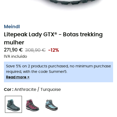
número de quilômetros, nenhuma pressão
desagradável irá perturbar sua caminhada.
Características
:
Meindl
100% impermeáveis e respirável: membrana Gore-
Litepeak Lady GTX® - Botas trekking
Tex®
mulher
Protetor de pedras integral
271,90 €
308,90 €
-12%
Aderência
IVA incluído
Excelente relação peso/estabilidade
Save 5% on 2 products purchased, no minimum purchase
Resistência à abrasão
required, with the code Summer5.
Excelente suporte
Read more +
Cano: Couro camurça
Cor
:
Anthracite / Turquoise
Palmilha interior: Air-Active® Soft Print drysole
Sola: Multigrip® 3 Alpin Light by Vibram®
Peso: 2 x 480 g