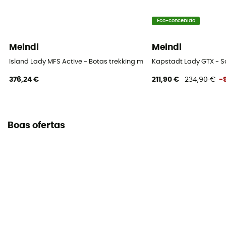
Eco-concebido
Meindl
Meindl
Island Lady MFS Active - Botas trekking mulher
Kapstadt Lady GTX - 
376,24 €
211,90 €
234,90 €
-
Boas ofertas