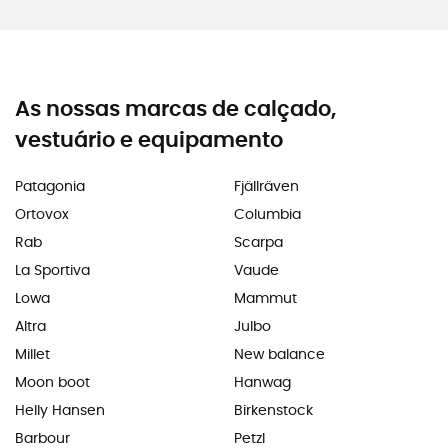
As nossas marcas de calçado,
vestuário e equipamento
Patagonia
Fjällräven
Ortovox
Columbia
Rab
Scarpa
La Sportiva
Vaude
Lowa
Mammut
Altra
Julbo
Millet
New balance
Moon boot
Hanwag
Helly Hansen
Birkenstock
Barbour
Petzl