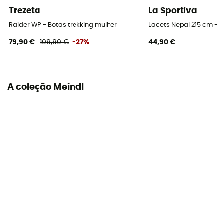
Etiqueta
Trezeta
La Sportiva
Leather Working Group / Origem Europeia Garantida /
PFC-Free
Raider WP - Botas trekking mulher
Lacets Nepal 215 cm -
79,90 €
109,90 €
-27%
44,90 €
Sistema de fecho
Laces with hooks
Material da parte superior
A coleção Meindl
Mistura de couro camurçado
Biqueira de proteção
Sim