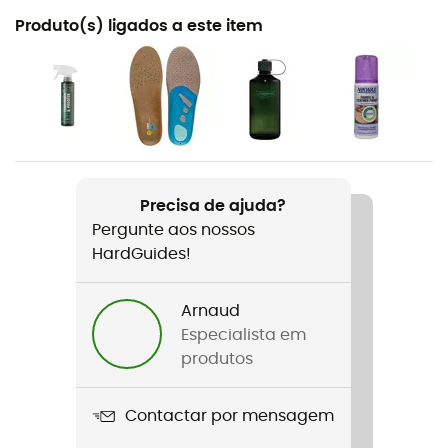
Recomendado para
Produto(s) ligados a este item
Caminhada / Trekking
Género
Mulher
Peso
2 x 480 g
Precisa de ajuda?
Pergunte aos nossos
Nome do produto
HardGuides!
Litepeak Lady GTX®
Crampons compatíveis
Arnaud
Não
Especialista em
produtos
Parte superior / Cano
Couro / Malha
Contactar por mensagem