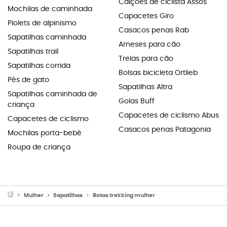
Calções de ciclista Assos
Mochilas de caminhada
Capacetes Giro
Piolets de alpinismo
Casacos penas Rab
Sapatilhas caminhada
Arneses para cão
Sapatilhas trail
Trelas para cão
Sapatilhas corrida
Bolsas bicicleta Ortlieb
Pés de gato
Sapatilhas Altra
Sapatilhas caminhada de
Golas Buff
criança
Capacetes de ciclismo Abus
Capacetes de ciclismo
Casacos penas Patagonia
Mochilas porta-bebé
Roupa de criança
Mulher
Sapatilhas
Botas trekking mulher