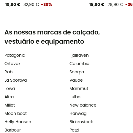
19,90 €
32,90 €
-39%
18,90 €
29,90 €
-3
As nossas marcas de calçado,
vestuário e equipamento
Patagonia
Fjällräven
Ortovox
Columbia
Rab
Scarpa
La Sportiva
Vaude
Lowa
Mammut
Altra
Julbo
Millet
New balance
Moon boot
Hanwag
Helly Hansen
Birkenstock
Barbour
Petzl