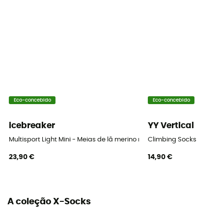
Elastane
Eco-concebido
Eco-concebido
icebreaker
YY Vertical
Multisport Light Mini - Meias de lã merino mulher
Climbing Socks
23,90 €
14,90 €
A coleção X-Socks