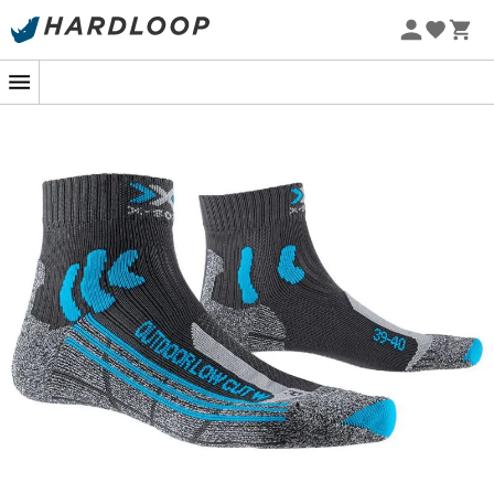
Promoções de verão 🔥 -5% EXTRA a partir de 2 produtos*
com o código Summer5
-5% Extra - Code Summer5