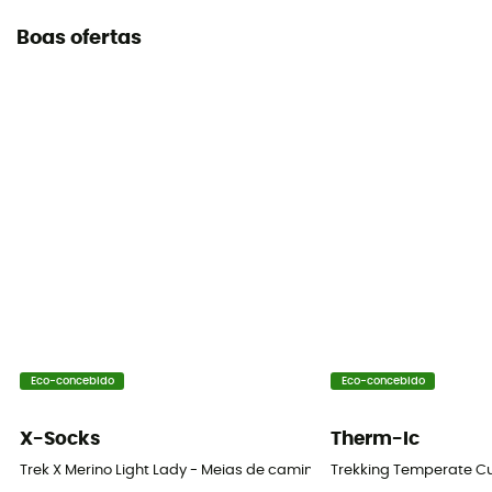
Boas ofertas
Eco-concebido
Eco-concebido
X-Socks
Therm-Ic
Trek X Merino Light Lady - Meias de caminhada mulher
Trekking Temperate C