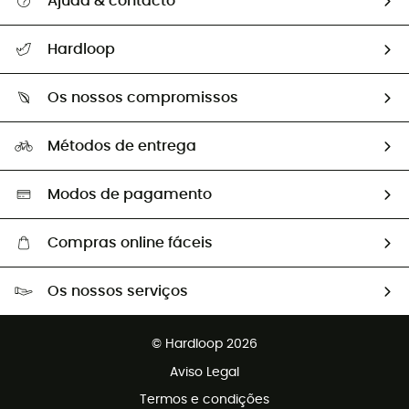
Ajuda & contacto
Seguir a minha encomenda
Hardloop
Devoluções e reembolsos
Sobre Hardloop
Guia de tamanhos
Os nossos compromissos
HardGuides
Perguntas frequentes
A nossa pegada
Os nossos embaixadores
Métodos de entrega
Trocas & Devoluções
Segunda mão
Seleção eco-responsável
Modos de pagamento
Compras online fáceis
Portes grátis a partir de 100 €
Os nossos serviços
Devoluções gratuitas em 100 dias
Vendas para grupos e clubes
Apoio ao cliente gratuito
© Hardloop 2026
Programa de afiliados
Aviso Legal
Termos e condições