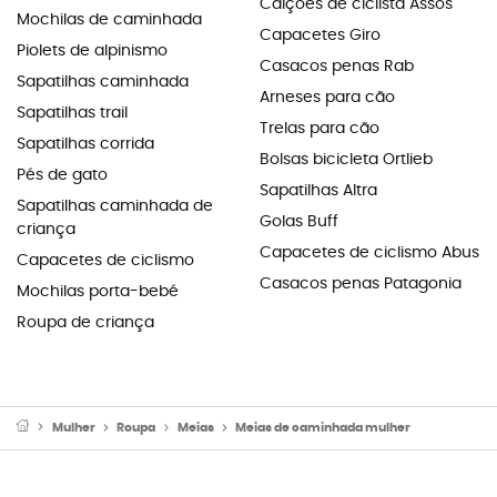
Calções de ciclista Assos
Mochilas de caminhada
Capacetes Giro
Piolets de alpinismo
Casacos penas Rab
Sapatilhas caminhada
Arneses para cão
Sapatilhas trail
Trelas para cão
Sapatilhas corrida
Bolsas bicicleta Ortlieb
Pés de gato
Sapatilhas Altra
Sapatilhas caminhada de
Golas Buff
criança
Capacetes de ciclismo Abus
Capacetes de ciclismo
Casacos penas Patagonia
Mochilas porta-bebé
Roupa de criança
Mulher
Roupa
Meias
Meias de caminhada mulher