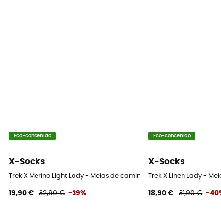
Eco-concebido
Eco-concebido
X-Socks
X-Socks
Trek X Merino Light Lady - Meias de caminhada mulher
Trek X Linen Lady - M
19,90 €
32,90 €
-39%
18,90 €
31,90 €
-40