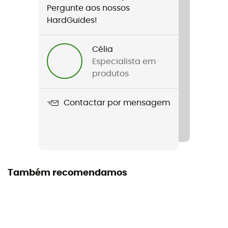
Pergunte aos nossos
Género
HardGuides!
Mulher
Célia
Nome do produto
Especialista em
Trek Outdoor Low Cut Lady
produtos
Stretch
Contactar por mensagem
Sim
Corte
Justo
Garantia do fabricante
Também recomendamos
2 years
Material
8% Polyester, 28% Polyamide, 21% Polypropylene, 3%