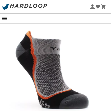
Promoções de verão 🔥 -5% EXTRA a partir de 2 produtos*
Lowa
Mammut
com o código Summer5
Altra
Julbo
Eco-concebido
Millet
New balance
Moon boot
Hanwag
Helly Hansen
Birkenstock
Barbour
Petzl
Calçado, vestuário e equipamento:
mais categorias
Casacos penas mulher
Polars de criança
Parkas mulher
Botas de chuva Aigle para
criança
Polars mulher
Polars Patagonia
Casacos penas homem
Casacos penas Pyrenex
Parkas homem