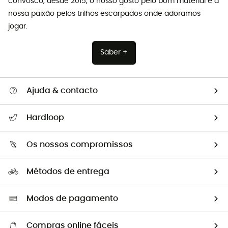
convosco, desde 2015, o nosso gosto pelo bom material e a
nossa paixão pelos trilhos escarpados onde adoramos
jogar.
Saber +
Ajuda & contacto
Seguir a minha encomenda
Hardloop
Devoluções e reembolsos
Sobre Hardloop
Guia de tamanhos
Os nossos compromissos
HardGuides
Perguntas frequentes
A nossa pegada
Os nossos embaixadores
Métodos de entrega
Trocas & Devoluções
Segunda mão
Seleção eco-responsável
Modos de pagamento
Compras online fáceis