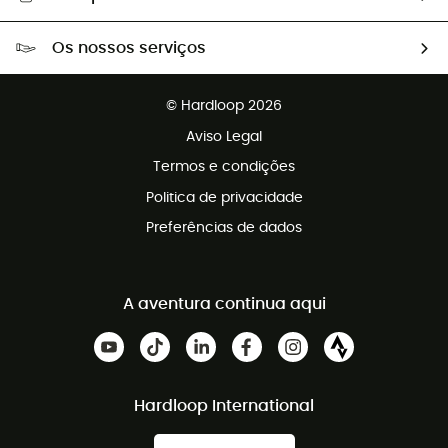
Portes grátis a partir de 100 €
Os nossos serviços
Devoluções gratuitas em 100 dias
Vendas para grupos e clubes
Apoio ao cliente gratuito
© Hardloop 2026
Programa de afiliados
Aviso Legal
Termos e condições
Politica de privacidade
Preferências de dados
A aventura continua aqui
Hardloop International