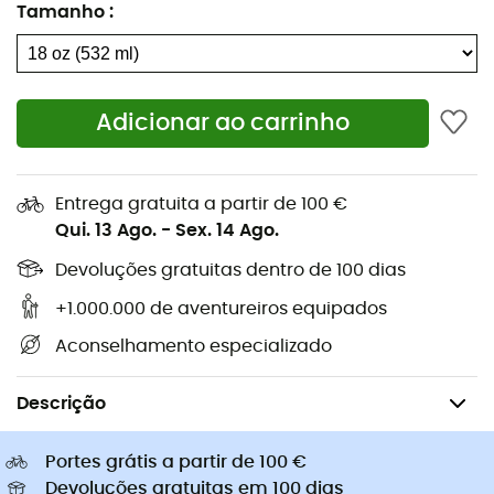
Tamanho
:
Sapatilhas caminhada
Arneses para cão
Sapatilhas trail
Trelas para cão
Sapatilhas corrida
Bolsas bicicleta Ortlieb
Pés de gato
Adicionar ao carrinho
Sapatilhas Altra
Sapatilhas caminhada de
Golas Buff
criança
Capacetes de ciclismo Abus
Capacetes de ciclismo
Entrega gratuita a partir de 100 €
Casacos penas Patagonia
Mochilas porta-bebé
Qui. 13 Ago.
-
Sex. 14 Ago.
Roupa de criança
Devoluções gratuitas dentro de 100 dias
+1.000.000 de aventureiros equipados
Aconselhamento especializado
Caminhada
Hidratação
Garrafas térmicas
Descrição
Portes grátis a partir de 100 €
Devoluções gratuitas em 100 dias