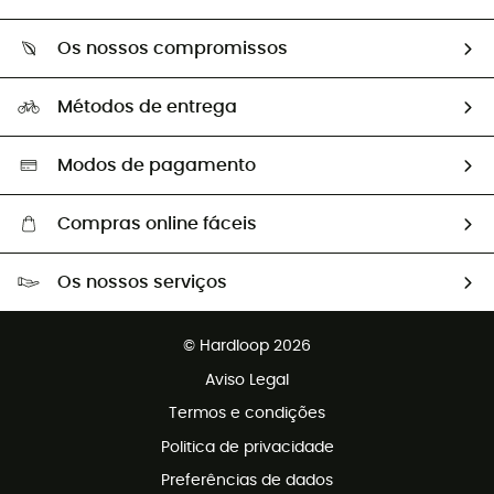
Devoluções e reembolsos
Sobre Hardloop
Guia de tamanhos
Os nossos compromissos
HardGuides
Perguntas frequentes
A nossa pegada
Os nossos embaixadores
Métodos de entrega
Trocas & Devoluções
Segunda mão
Seleção eco-responsável
Modos de pagamento
Compras online fáceis
Portes grátis a partir de 100 €
Os nossos serviços
Devoluções gratuitas em 100 dias
Vendas para grupos e clubes
Apoio ao cliente gratuito
© Hardloop 2026
Programa de afiliados
Aviso Legal
Termos e condições
Politica de privacidade
Preferências de dados