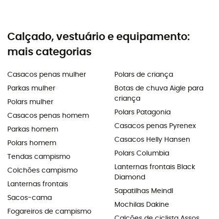
Calçado, vestuário e equipamento:
mais categorias
Casacos penas mulher
Polars de criança
Parkas mulher
Botas de chuva Aigle para
criança
Polars mulher
Polars Patagonia
Casacos penas homem
Casacos penas Pyrenex
Parkas homem
Casacos Helly Hansen
Polars homem
Polars Columbia
Tendas campismo
Lanternas frontais Black
Colchões campismo
Diamond
Lanternas frontais
Sapatilhas Meindl
Sacos-cama
Mochilas Dakine
Fogareiros de campismo
Calções de ciclista Assos