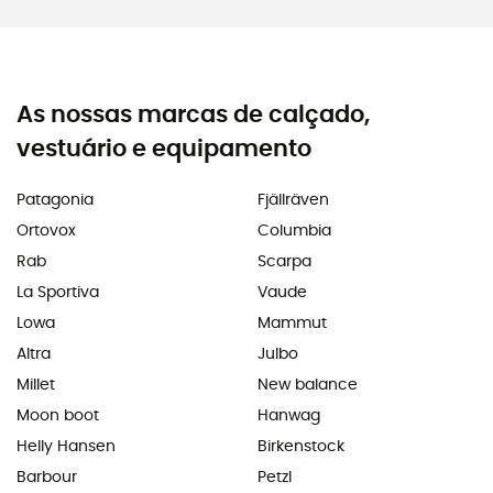
As nossas marcas de calçado,
vestuário e equipamento
Patagonia
Fjällräven
Ortovox
Columbia
Rab
Scarpa
La Sportiva
Vaude
Lowa
Mammut
Altra
Julbo
Millet
New balance
Moon boot
Hanwag
Helly Hansen
Birkenstock
Barbour
Petzl