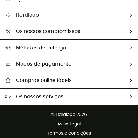
Seguir a minha encomenda
Hardloop
Devoluções e reembolsos
Sobre Hardloop
Guia de tamanhos
Os nossos compromissos
HardGuides
Perguntas frequentes
A nossa pegada
Os nossos embaixadores
Métodos de entrega
Trocas & Devoluções
Segunda mão
Seleção eco-responsável
Modos de pagamento
Compras online fáceis
Portes grátis a partir de 100 €
Os nossos serviços
Devoluções gratuitas em 100 dias
Vendas para grupos e clubes
Apoio ao cliente gratuito
© Hardloop 2026
Programa de afiliados
Aviso Legal
Termos e condições