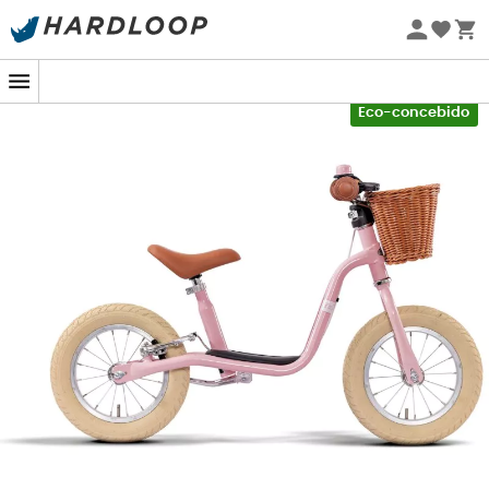
Promoções de verão 🔥 -5% EXTRA a partir de 2 produtos*
com o código Summer5
-5% Extra - Code Summer5
Eco-concebido
da
Puky LR XL
resistirão perfeitamente a um uso
intensivo. Além disso, as
manoplas de segurança
protegerão as mãos dos seus filhos, evitando qualquer
risco de ferimento. O
assento tipo banana
, por sua vez,