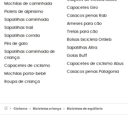
Mochilas de caminhada
Capacetes Giro
Piolets de alpinismo
Casacos penas Rab
Sapatilhas caminhada
Arneses para cão
Sapatilhas trail
Trelas para cão
Sapatilhas corrida
Bolsas bicicleta Ortlieb
Pés de gato
Sapatilhas Altra
Sapatilhas caminhada de
Golas Buff
criança
Capacetes de ciclismo Abus
Capacetes de ciclismo
Casacos penas Patagonia
Mochilas porta-bebé
Roupa de criança
Ciclismo
Bicicletas criança
Bicicletas de equilíbrio