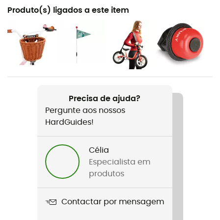
Recomendado para
Produto(s) ligados a este item
Ciclismo
Género
Criança
Peso
5,5 kg
Precisa de ajuda?
Pergunte aos nossos
Nome do produto
HardGuides!
LR XL
Carga máxima
Célia
25 kg
Especialista em
produtos
Etiqueta
Origem Europeia Garantida
Contactar por mensagem