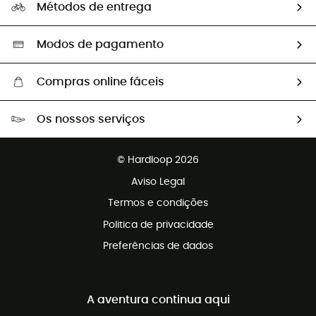
Os nossos embaixadores
Métodos de entrega
Trocas & Devoluções
Segunda mão
Seleção eco-responsável
Modos de pagamento
Compras online fáceis
Portes grátis a partir de 100 €
Os nossos serviços
Devoluções gratuitas em 100 dias
Vendas para grupos e clubes
Apoio ao cliente gratuito
© Hardloop 2026
Programa de afiliados
Aviso Legal
Termos e condições
Politica de privacidade
Preferências de dados
A aventura continua aqui