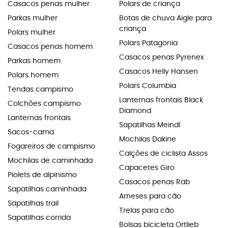
Casacos penas mulher
Polars de criança
Parkas mulher
Botas de chuva Aigle para
criança
Polars mulher
Polars Patagonia
Casacos penas homem
Casacos penas Pyrenex
Parkas homem
Casacos Helly Hansen
Polars homem
Polars Columbia
Tendas campismo
Lanternas frontais Black
Colchões campismo
Diamond
Lanternas frontais
Sapatilhas Meindl
Sacos-cama
Mochilas Dakine
Fogareiros de campismo
Calções de ciclista Assos
Mochilas de caminhada
Capacetes Giro
Piolets de alpinismo
Casacos penas Rab
Sapatilhas caminhada
Arneses para cão
Sapatilhas trail
Trelas para cão
Sapatilhas corrida
Bolsas bicicleta Ortlieb