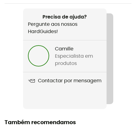
Peso
40 g
Precisa de ajuda?
Pergunte aos nossos
Nome do produto
HardGuides!
Aspire
Tecnologias utilizadas
Camille
Clarity
Especialista em
produtos
Materiais
Borracha
Contactar por mensagem
Etiqueta
Origem Europeia Garantida
Categoria
Também recomendamos
Category 3