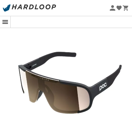
Promoções de verão 🔥 -5% EXTRA a partir de 2 produtos*
com o código Summer5
Eco-concebido