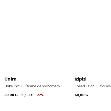
Material do vidro
Polycarbonate
Altura das lentes
58 mm
Largura da armação
147,25 mm
Equipamento de proteção individual
PPE - Category 1
Cairn
Izipizi
Flake Cat 3 - Óculos de sol homem
Speed L Cat 3 - Óculos
30,90 €
39,90 €
-22%
59,90 €