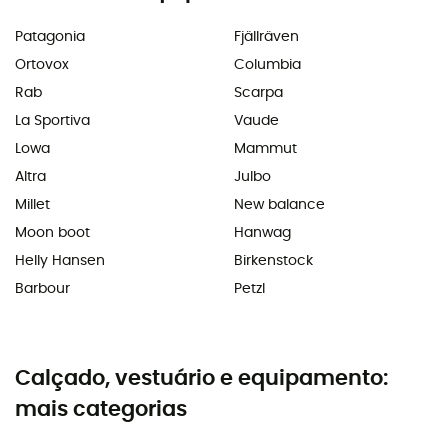
Patagonia
Fjällräven
Ortovox
Columbia
Rab
Scarpa
La Sportiva
Vaude
Lowa
Mammut
Altra
Julbo
Millet
New balance
Moon boot
Hanwag
Helly Hansen
Birkenstock
Barbour
Petzl
Calçado, vestuário e equipamento:
mais categorias