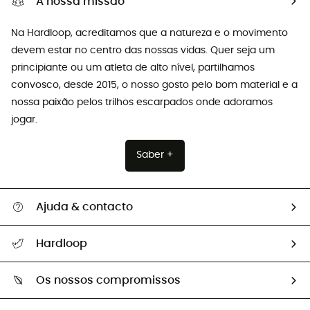
A nossa missão
Na Hardloop, acreditamos que a natureza e o movimento
devem estar no centro das nossas vidas. Quer seja um
principiante ou um atleta de alto nível, partilhamos
convosco, desde 2015, o nosso gosto pelo bom material e a
nossa paixão pelos trilhos escarpados onde adoramos
jogar.
Saber +
Ajuda & contacto
Seguir a minha encomenda
Hardloop
Devoluções e reembolsos
Sobre Hardloop
Guia de tamanhos
Os nossos compromissos
HardGuides
Perguntas frequentes
A nossa pegada