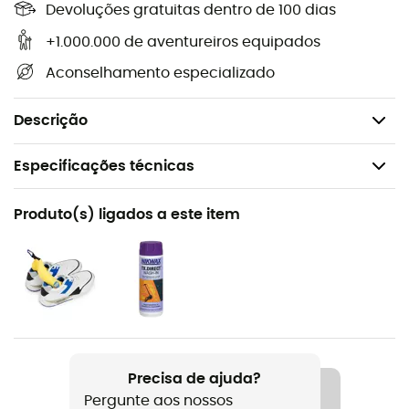
Devoluções gratuitas dentro de 100 dias
Spray anti-embaçante,
+1.000.000 de aventureiros equipados
Para todos os tipos de lentes,
Aconselhamento especializado
Sem gás,
Quantidade: 22 ml.
Descrição
Especificações técnicas
Recomendado para
Produto(s) ligados a este item
Caminhada / Ski alpino / O dia a dia / Ski freeride
Nome do produto
Spray lunette anti-buée
Volume
22 mL
Precisa de ajuda?
Pergunte aos nossos