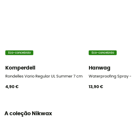
Eco-concebido
Eco-concebido
Komperdell
Hanwag
Rondelles Vario Regular UL Summer 7 cm Blister
Waterproofing Spray -
4,90 €
13,90 €
A coleção Nikwax