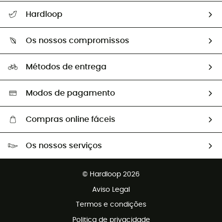
Seguir a minha encomenda
Hardloop
Devoluções e reembolsos
Sobre Hardloop
Guia de tamanhos
Os nossos compromissos
HardGuides
Perguntas frequentes
A nossa pegada
Os nossos embaixadores
Métodos de entrega
Trocas & Devoluções
Segunda mão
Seleção eco-responsável
Modos de pagamento
Compras online fáceis
Portes grátis a partir de 100 €
Os nossos serviços
Devoluções gratuitas em 100 dias
Vendas para grupos e clubes
Apoio ao cliente gratuito
© Hardloop 2026
Programa de afiliados
Aviso Legal
Termos e condições
Politica de privacidade