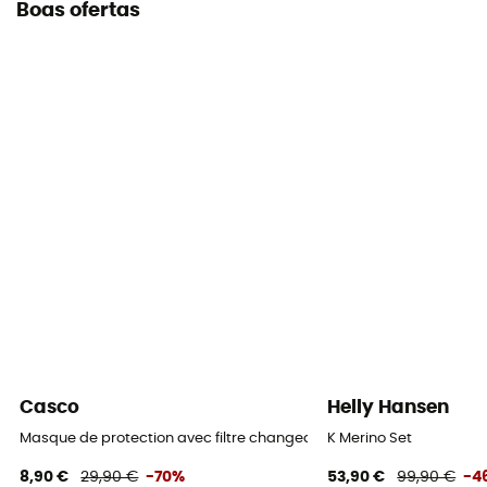
Boas ofertas
Casco
Helly Hansen
Masque de protection avec filtre changeable
K Merino Set
8,90 €
29,90 €
-70%
53,90 €
99,90 €
-4