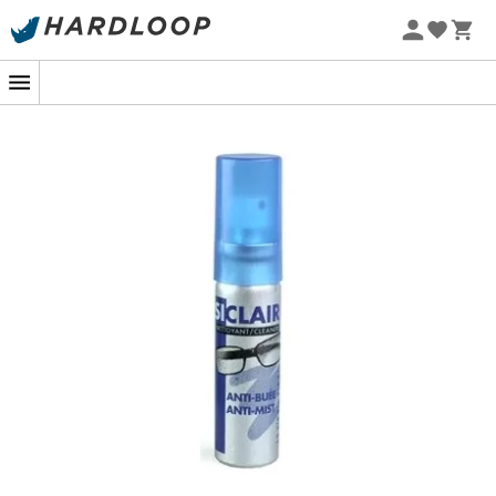
Promoções de verão 🔥 -5% EXTRA a partir de 2 produtos*
com o código Summer5