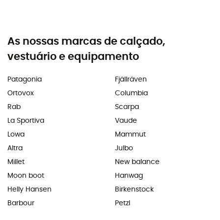
As nossas marcas de calçado,
vestuário e equipamento
Patagonia
Fjällräven
Ortovox
Columbia
Rab
Scarpa
La Sportiva
Vaude
Lowa
Mammut
Altra
Julbo
Millet
New balance
Moon boot
Hanwag
Helly Hansen
Birkenstock
Barbour
Petzl