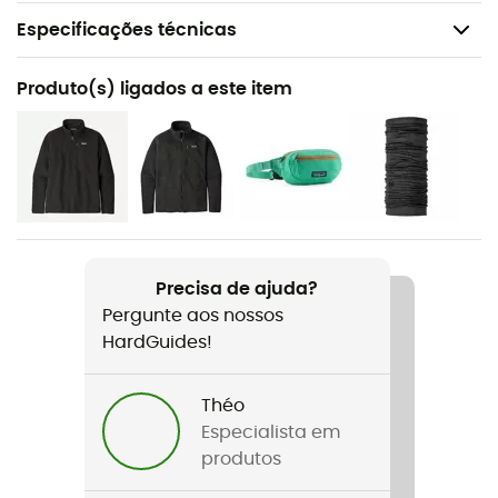
Especificações técnicas
Recomendado para
Produto(s) ligados a este item
Caminhada / O dia a dia
Género
Homem
Peso
394 g
Precisa de ajuda?
Pergunte aos nossos
Nome do produto
HardGuides!
M's Better Sweater Vest
Características
Théo
Hip lenght - Inside pockets
Especialista em
produtos
Corte