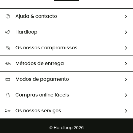
Ajuda & contacto
Seguir a minha encomenda
Hardloop
Devoluções e reembolsos
Sobre Hardloop
Guia de tamanhos
Os nossos compromissos
HardGuides
Perguntas frequentes
A nossa pegada
Os nossos embaixadores
Métodos de entrega
Trocas & Devoluções
Segunda mão
Seleção eco-responsável
Modos de pagamento
Compras online fáceis
Portes grátis a partir de 100 €
Os nossos serviços
Devoluções gratuitas em 100 dias
Vendas para grupos e clubes
Apoio ao cliente gratuito
© Hardloop 2026
Programa de afiliados