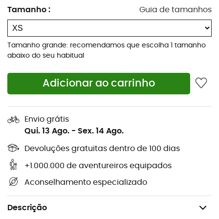
Tamanho
:
Guia de tamanhos
nas cavas e na parte inferior da peça
Fecho frontal com zíper de duplo viés e aba corta-
vento invisível
Tamanho grande: recomendamos que escolha 1 tamanho
Bolsos internos para armazenamento
abaixo do seu habitual
Comprimento até os quadris
Confeção Fair Trade Certified™
Adicionar ao carrinho
Peso: 394 g
Bluesign
™
: garante segurança ótima para o
Envio grátis
consumidor graças aos métodos e materiais utilizados
Qui. 13 Ago.
-
Sex. 14 Ago.
na fabricação, contribuindo para a preservação dos
Devoluções gratuitas dentro de 100 dias
recursos naturais e para a proteção do pessoal e do
meio ambiente
+1.000.000 de aventureiros equipados
Aconselhamento especializado
Fair Trade Certified
™
: um prêmio é pago a todos os
trabalhadores que fabricam um produto Patagonia
certificado Fair Trade
Descrição