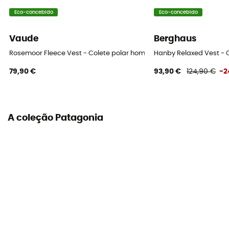
[main] 100 % recycled polyester
Eco-concebido
Eco-concebido
Propriedades
Vaude
Berghaus
Insulating
Rosemoor Fleece Vest - Colete polar homem
Hanby Relaxed Vest -
Nível de calor
79,90 €
93,90 €
124,90 €
-2
Heavyweight
A coleção Patagonia