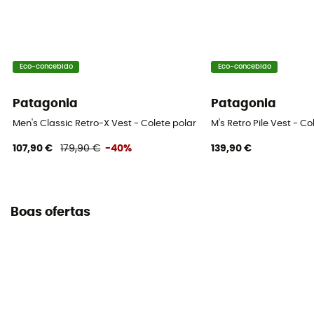
Eco-concebido
Eco-concebido
Patagonia
Patagonia
Men's Classic Retro-X Vest - Colete polar homem
M's Retro Pile Vest - 
107,90 €
179,90 €
-40%
139,90 €
Boas ofertas