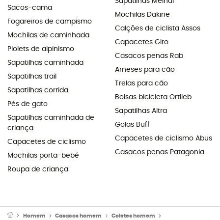
Sapatilhas Meindl
Sacos-cama
Mochilas Dakine
Fogareiros de campismo
Calções de ciclista Assos
Mochilas de caminhada
Capacetes Giro
Piolets de alpinismo
Casacos penas Rab
Sapatilhas caminhada
Arneses para cão
Sapatilhas trail
Trelas para cão
Sapatilhas corrida
Bolsas bicicleta Ortlieb
Pés de gato
Sapatilhas Altra
Sapatilhas caminhada de
Golas Buff
criança
Capacetes de ciclismo Abus
Capacetes de ciclismo
Casacos penas Patagonia
Mochilas porta-bebé
Roupa de criança
Homem
Casacos homem
Coletes homem
Coletes polar & Sof