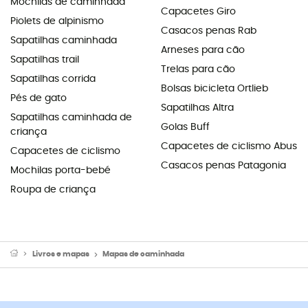
Mochilas de caminhada
Capacetes Giro
Piolets de alpinismo
Casacos penas Rab
Sapatilhas caminhada
Arneses para cão
Sapatilhas trail
Trelas para cão
Sapatilhas corrida
Bolsas bicicleta Ortlieb
Pés de gato
Sapatilhas Altra
Sapatilhas caminhada de
Golas Buff
criança
Capacetes de ciclismo Abus
Capacetes de ciclismo
Casacos penas Patagonia
Mochilas porta-bebé
Roupa de criança
Livros e mapas
Mapas de caminhada