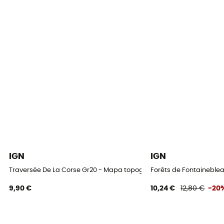
IGN
IGN
Traversée De La Corse Gr20 - Mapa topográfico
Forêts de Fontaineblea
9,90 €
10,24 €
12,80 €
-20