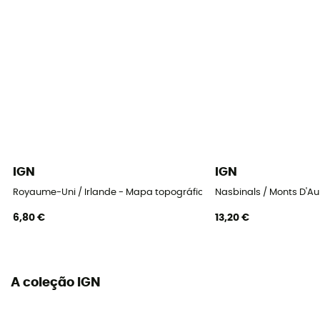
IGN
IGN
Royaume-Uni / Irlande - Mapa topográfico
Nasbinals / Monts D'A
6,80 €
13,20 €
A coleção IGN