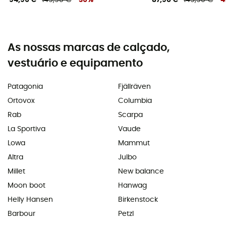
94,96 €
149,90 €
-36%
87,90 €
149,90 €
-4
As nossas marcas de calçado,
vestuário e equipamento
Patagonia
Fjällräven
Ortovox
Columbia
Rab
Scarpa
La Sportiva
Vaude
Lowa
Mammut
Altra
Julbo
Millet
New balance
Moon boot
Hanwag
Helly Hansen
Birkenstock
Barbour
Petzl