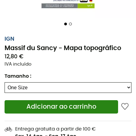
Se você deseja fazer uma
caminhada
ou um
trekking
nesta área, o
mapa topográfico
do
Maciço do Sancy
será um aliado valioso para preparar e viver sua
aventura. Com grande precisão, este
mapa
(escala
IGN
1:25.000) contém todos os detalhes necessários para se
Massif du Sancy - Mapa topográfico
deslocar nas trilhas e vias de comunicação do
Maciço
12,80 €
do Sancy
e do
Parque Natural Regional dos Vulcões
IVA incluído
de Auvergne
. Representado por curvas de nível, você
pode visualizar o relevo presente no terreno. Graças a
Tamanho
:
este
mapa
, você poderá descobrir muitas riquezas da
região: cursos d'água, bosques, árvores isoladas e
outros locais notáveis... Muito mais do que um simples
mapa para ajudar na orientação, este
mapa
é,
Adicionar ao carrinho
portanto, em nossa opinião, indispensável na sua
mochila e em suas mãos se você deseja partir em
expedição nesta área!
Entrega gratuita a partir de 100 €