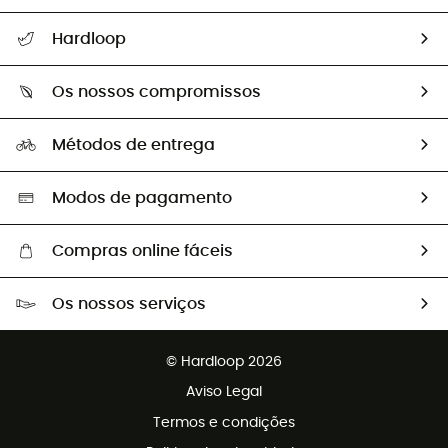
Seguir a minha encomenda
Hardloop
Devoluções e reembolsos
Sobre Hardloop
Guia de tamanhos
Os nossos compromissos
HardGuides
Perguntas frequentes
A nossa pegada
Os nossos embaixadores
Métodos de entrega
Trocas & Devoluções
Segunda mão
Seleção eco-responsável
Modos de pagamento
Compras online fáceis
Portes grátis a partir de 100 €
Os nossos serviços
Devoluções gratuitas em 100 dias
Vendas para grupos e clubes
Apoio ao cliente gratuito
© Hardloop 2026
Programa de afiliados
Aviso Legal
Termos e condições