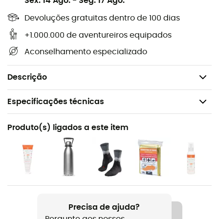
Sex. 14 Ago.
-
Seg. 17 Ago.
Itinerários de Grande Caminhada
Compatível com sistema GPS
Devoluções gratuitas dentro de 100 dias
Informações turísticas
+1.000.000 de aventureiros equipados
Curvas de nível
Aconselhamento especializado
Dimensões: 96 x 132 cm
Escala: 1:25.000 (1 cm = 250 m)
Descrição
Especificações técnicas
Recomendado para
Produto(s) ligados a este item
Caminhada / Trekking / Viagem
Nome do produto
Massif du Sancy
Escala
1 : 25 000
Precisa de ajuda?