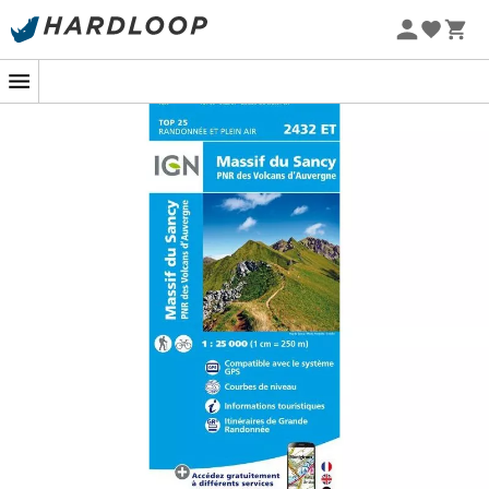
Promoções de verão 🔥 -5% EXTRA a partir de 2 produtos*
com o código Summer5