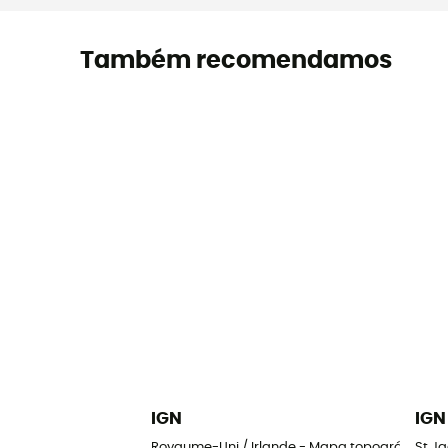
Também recomendamos
IGN
IGN
Royaume-Uni / Irlande - Mapa topográfico
St J