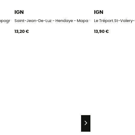
IGN
IGN
topográfico
Saint-Jean-De-Luz - Hendaye - Mapa topográfico
Le Tréport.St-Valer
13,20 €
13,90 €