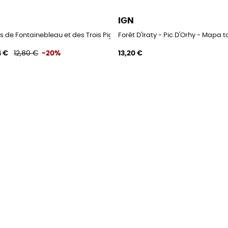
IGN
co
ts de Fontainebleau et des Trois Pignons - Mapa topográfico
Forêt D'Iraty - Pic D'Orhy - Mapa 
4 €
12,80 €
-20%
13,20 €