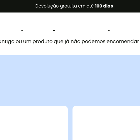
s de verão 🔥 -5% EXTRA a partir de 2 produtos* com o códig
Devolução gratuita em até
100 dias
Este produto já não está disponível
antigo ou um produto que já não podemos encomendar a