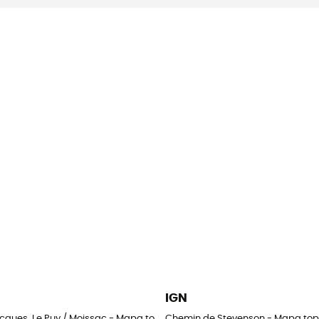
IGN
acques. Le Puy / Moissac - Mapa topográfico
Chemin de Stevenson - Mapa top