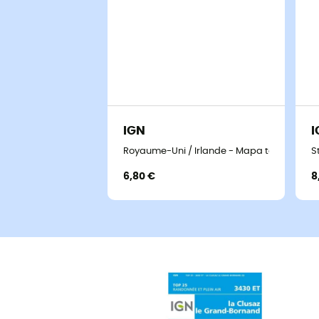
IGN
I
Royaume-Uni / Irlande - Mapa topográfic
S
6,80 €
8