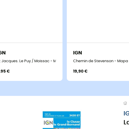
GN
IGN
o
t Jacques. Le Puy / Moissac - Mapa topográfico
Chemin de Stevenson - Mapa 
,95 €
19,90 €
I
L