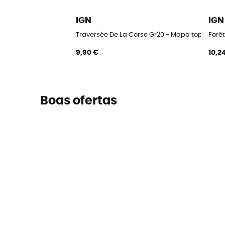
IGN
IGN
Traversée De La Corse Gr20 - Mapa topográfi
Forê
9,90 €
10,2
Boas ofertas