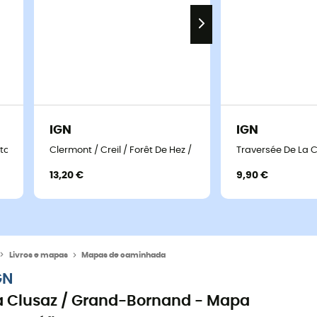
IGN
IGN
topográfico
Clermont / Creil / Forêt De Hez / Froidmont - Mapa topográ
Traversée De La 
13,20 €
9,90 €
Livros e mapas
Mapas de caminhada
GN
a Clusaz / Grand-Bornand - Mapa