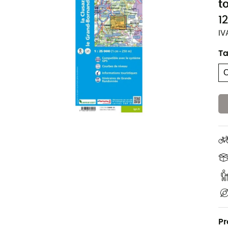
t
1
IV
T
Pr