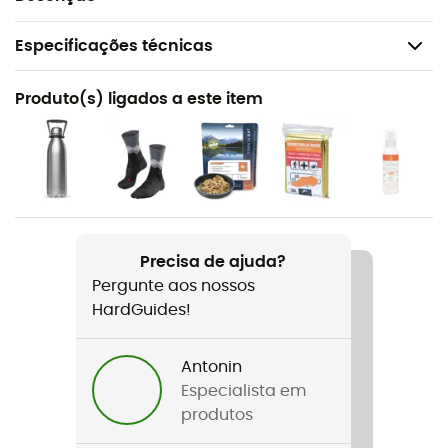
Especificações técnicas
Recomendado para
Produto(s) ligados a este item
Caminhada / Trekking / Viagem
Nome do produto
Monte D'Oro / Monte Rotondo / PNR De Corse
Escala
1 : 25 000
Precisa de ajuda?
Pergunte aos nossos
Dimensões
HardGuides!
96 x 132 cm
Antonin
Especialista em
produtos