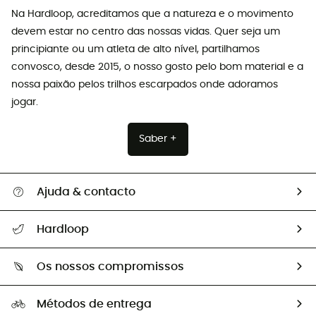
Na Hardloop, acreditamos que a natureza e o movimento
devem estar no centro das nossas vidas. Quer seja um
principiante ou um atleta de alto nível, partilhamos
convosco, desde 2015, o nosso gosto pelo bom material e a
nossa paixão pelos trilhos escarpados onde adoramos
jogar.
Saber +
Ajuda & contacto
Seguir a minha encomenda
Hardloop
Devoluções e reembolsos
Sobre Hardloop
Guia de tamanhos
Os nossos compromissos
HardGuides
Perguntas frequentes
A nossa pegada
Os nossos embaixadores
Métodos de entrega
Trocas & Devoluções
Segunda mão