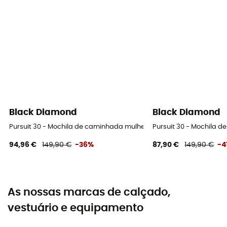
Black Diamond
Black Diamond
Pursuit 30 - Mochila de caminhada mulher
Pursuit 30 - Mochila 
94,96 €
149,90 €
-36%
87,90 €
149,90 €
-4
As nossas marcas de calçado,
vestuário e equipamento