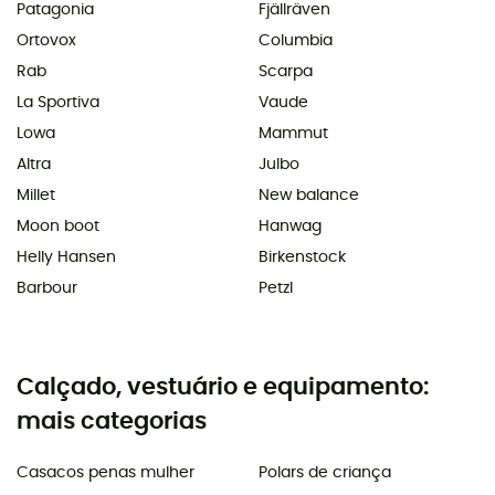
Patagonia
Fjällräven
Ortovox
Columbia
Rab
Scarpa
La Sportiva
Vaude
Lowa
Mammut
Altra
Julbo
Millet
New balance
Moon boot
Hanwag
Helly Hansen
Birkenstock
Barbour
Petzl
Calçado, vestuário e equipamento:
mais categorias
Casacos penas mulher
Polars de criança