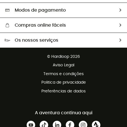
Seleção eco-responsável
Modos de pagamento
Compras online fáceis
Portes grátis a partir de 100 €
Os nossos serviços
Devoluções gratuitas em 100 dias
Vendas para grupos e clubes
Apoio ao cliente gratuito
© Hardloop 2026
Programa de afiliados
Aviso Legal
Termos e condições
Politica de privacidade
Preferências de dados
A aventura continua aqui