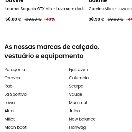
Dakine
Dakine
Leather Sequoia GTX Mitt - Luva sem dedos esqui mulher
Camino Mitts - Luva s
56,00 €
109,90 €
-49%
38,90 €
69,90 €
-4
As nossas marcas de calçado,
vestuário e equipamento
Patagonia
Fjällräven
Ortovox
Columbia
Rab
Scarpa
La Sportiva
Vaude
Lowa
Mammut
Altra
Julbo
Millet
New balance
Moon boot
Hanwag