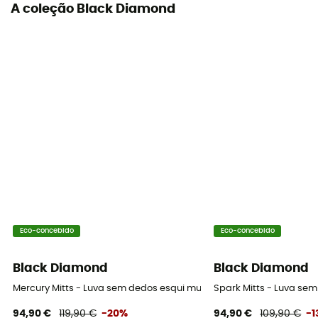
Costuras termosseladas
A coleção Black Diamond
Sim
Palma
Leather
Luvas interiores
Não
Compatível com ecrã tátil
Não
Eco-concebido
Eco-concebido
Black Diamond
Black Diamond
Mercury Mitts - Luva sem dedos esqui mulher
Spark Mitts - Luva se
94,90 €
119,90 €
-20%
94,90 €
109,90 €
-1