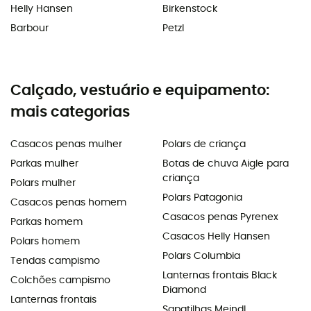
Helly Hansen
Birkenstock
Barbour
Petzl
Calçado, vestuário e equipamento:
mais categorias
Casacos penas mulher
Polars de criança
Parkas mulher
Botas de chuva Aigle para
criança
Polars mulher
Polars Patagonia
Casacos penas homem
Casacos penas Pyrenex
Parkas homem
Casacos Helly Hansen
Polars homem
Polars Columbia
Tendas campismo
Lanternas frontais Black
Colchões campismo
Diamond
Lanternas frontais
Sapatilhas Meindl