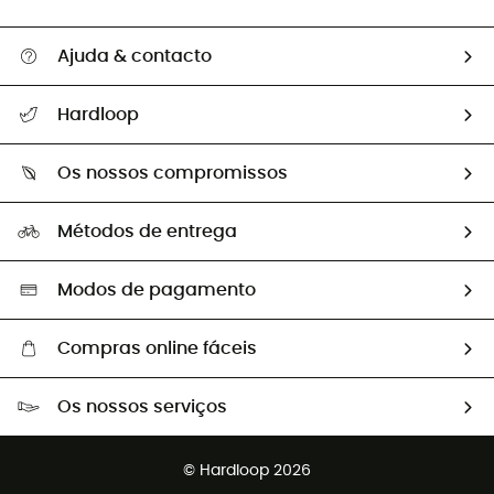
Ajuda & contacto
Seguir a minha encomenda
Hardloop
Devoluções e reembolsos
Sobre Hardloop
Guia de tamanhos
Os nossos compromissos
HardGuides
Perguntas frequentes
A nossa pegada
Os nossos embaixadores
Métodos de entrega
Trocas & Devoluções
Segunda mão
Seleção eco-responsável
Modos de pagamento
Compras online fáceis
Portes grátis a partir de 100 €
Os nossos serviços
Devoluções gratuitas em 100 dias
Vendas para grupos e clubes
Apoio ao cliente gratuito
© Hardloop 2026
Programa de afiliados