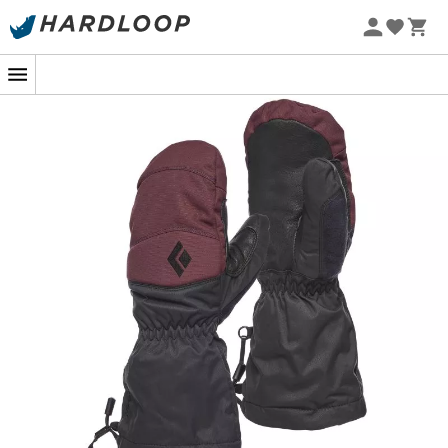
Promoções de verão 🔥 -5% EXTRA a partir de 2 produtos*
com o código Summer5
-5% Extra - Code Summer5
As
Women's
Recon Mitts
são
luvas sem dedos de
esqui
para
mulheres
concebidas pela marca
Black
Diamond
para oferecer uma proteção superior contra