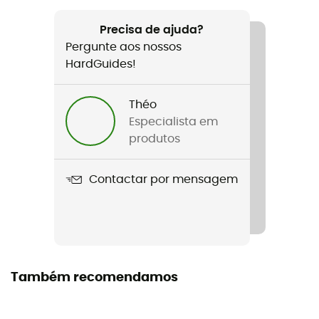
Recomendado para
Ski alpino / Ski / Ski freeride
Precisa de ajuda?
Pergunte aos nossos
Género
HardGuides!
Mulher
Théo
Peso
Especialista em
189.8 g
produtos
Nome do produto
Contactar por mensagem
Women'S Recon Mitts
Correia
Não
Tecnologias utilizadas
Também recomendamos
BD.dry™ / PrimaLoft® Gold