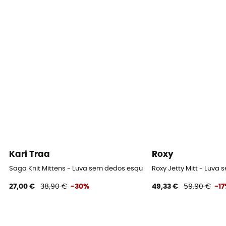
Impermeabilidade
Sim
Índice Schmerber
10 000 mm
Corta-vento
Sim
Proteção térmica
Não
Isolamento
Kari Traa
Roxy
Isolamento sintético
Saga Knit Mittens - Luva sem dedos esqui mulher
Roxy Jetty Mitt - Luva
27,00 €
38,90 €
-30%
49,33 €
59,90 €
-1
MVTR (nível de respirabilidade)
10 000 gr /m2 / 24 h