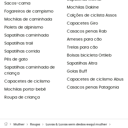
Sacos-cama
Mochilas Dakine
Fogareiros de campismo
Calções de ciclista Assos
Mochilas de caminhada
Capacetes Giro
Piolets de alpinismo
Casacos penas Rab
Sapatilhas caminhada
Arneses para cão
Sapatilhas trail
Trelas para cão
Sapatilhas corrida
Bolsas bicicleta Ortlieb
Pés de gato
Sapatilhas Altra
Sapatilhas caminhada de
Golas Buff
criança
Capacetes de ciclismo Abus
Capacetes de ciclismo
Casacos penas Patagonia
Mochilas porta-bebé
Roupa de criança
Mulher
Roupa
Luvas & Luvas sem dedos esqui mulher
Luvas se