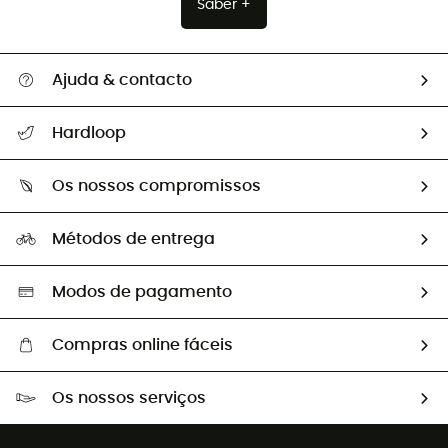
Saber +
Ajuda & contacto
Seguir a minha encomenda
Hardloop
Devoluções e reembolsos
Sobre Hardloop
Guia de tamanhos
Os nossos compromissos
HardGuides
Perguntas frequentes
A nossa pegada
Os nossos embaixadores
Métodos de entrega
Trocas & Devoluções
Segunda mão
Seleção eco-responsável
Modos de pagamento
Compras online fáceis
Portes grátis a partir de 100 €
Os nossos serviços
Devoluções gratuitas em 100 dias
Vendas para grupos e clubes
Apoio ao cliente gratuito