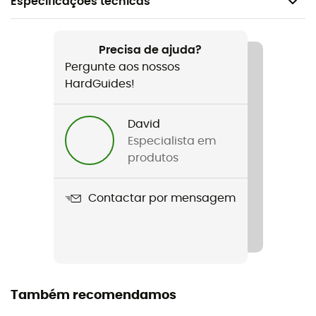
Especificações técnicas
Recomendado para
Ski alpino
Precisa de ajuda?
Pergunte aos nossos
Género
HardGuides!
Homem / Mulher
David
Peso
Especialista em
700 g
produtos
Nome do produto
Contactar por mensagem
Mission Pro 18L
Suporte para esquis
Sim
Volume
Também recomendamos
18 L