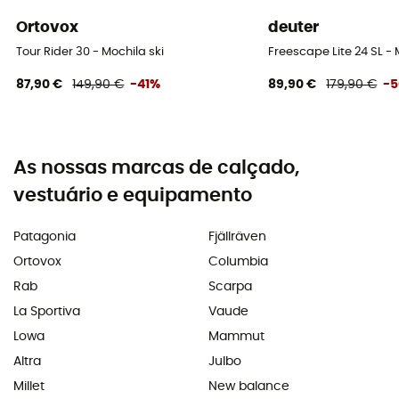
Ortovox
deuter
Tour Rider 30 - Mochila ski
Freescape Lite 24 SL - 
87,90 €
149,90 €
-41%
89,90 €
179,90 €
-
As nossas marcas de calçado,
vestuário e equipamento
Patagonia
Fjällräven
Ortovox
Columbia
Rab
Scarpa
La Sportiva
Vaude
Lowa
Mammut
Altra
Julbo
Millet
New balance