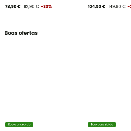
78,90 €
112,90 €
-30%
104,90 €
149,90 €
-
Boas ofertas
Eco-concebido
Eco-concebido