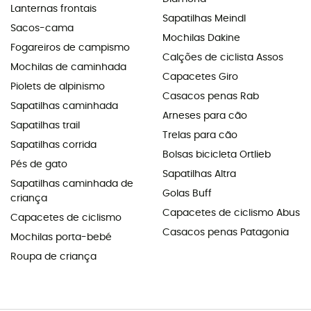
Lanternas frontais
Sapatilhas Meindl
Sacos-cama
Mochilas Dakine
Fogareiros de campismo
Calções de ciclista Assos
Mochilas de caminhada
Capacetes Giro
Piolets de alpinismo
Casacos penas Rab
Sapatilhas caminhada
Arneses para cão
Sapatilhas trail
Trelas para cão
Sapatilhas corrida
Bolsas bicicleta Ortlieb
Pés de gato
Sapatilhas Altra
Sapatilhas caminhada de
Golas Buff
criança
Capacetes de ciclismo Abus
Capacetes de ciclismo
Casacos penas Patagonia
Mochilas porta-bebé
Roupa de criança