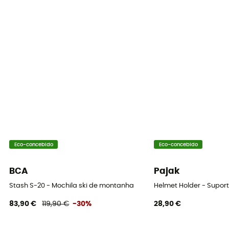
Dimensões
51 x 30 x 14 cm
Materiais
100% polyester
Acesso ao saco
Superior
Características da alça peitoral
Com apito
Eco-concebido
Eco-concebido
BCA
Pajak
Stash S-20 - Mochila ski de montanha
Helmet Holder - Supor
83,90 €
119,90 €
-30%
28,90 €