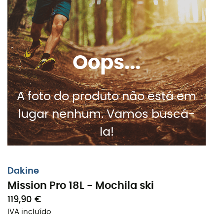
Oops...
A foto do produto não está em
lugar nenhum. Vamos buscá-
la!
Dakine
Mission Pro 18L - Mochila ski
119,90 €
IVA incluído