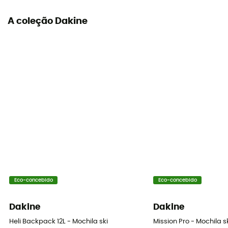
A coleção Dakine
Eco-concebido
Eco-concebido
Dakine
Dakine
Heli Backpack 12L - Mochila ski
Mission Pro - Mochila s