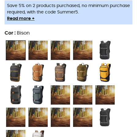
Save 5% on 2 products purchased, no minimum purchase
required, with the code Summer5.
Read more +
Cor
:
Bison
Para aventuras de inverno na neve fofa, a
mochila
Dakine Mission Pro 18 L
possui o que há de melhor para
a prática de
esqui
ou
snowboard
. Com um design
imbatível e robusto, é a
mochila ski
mais resistente da
Dakine
. Todo o equipamento encontra seu lugar
perfeito nos diferentes compartimentos da
Mission Pro
18 L
. Mesmo durante os dias frios de inverno, seus