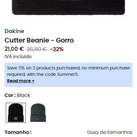
Dakine
Cutter Beanie - Gorro
21,00 €
26,90 €
-22%
IVA incluído
Save 5% on 2 products purchased, no minimum purchase
required, with the code Summer5.
Read more +
Cor
:
Black
Tamanho
:
Guia de tamanhos