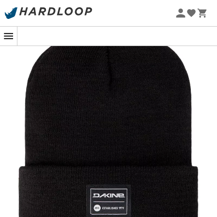
Promoções de verão 🔥 -5% EXTRA a partir de 2 produtos*
com o código Summer5
-5% Extra - Code Summer5