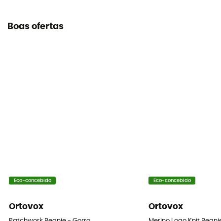
Boas ofertas
Eco-concebido
Eco-concebido
Ortovox
Ortovox
Patchwork Beanie - Gorro
Merino Logo Knit Beani