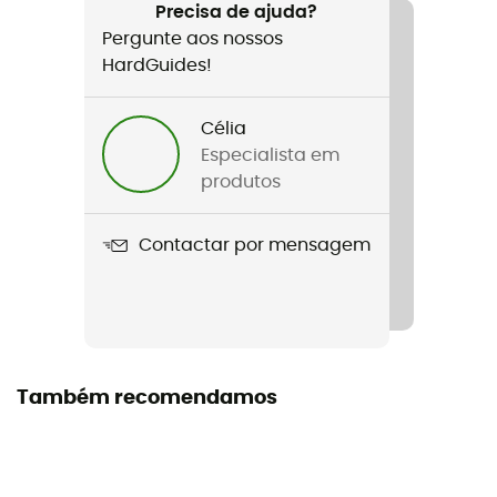
Ski alpino / Viagem / O dia a dia
Precisa de ajuda?
Pergunte aos nossos
Género
HardGuides!
Homem / Mulher
Célia
Nome do produto
Especialista em
Cutter Beanie
produtos
Proteção térmica
Contactar por mensagem
Sim
Materiais
[main] acrylic
Também recomendamos