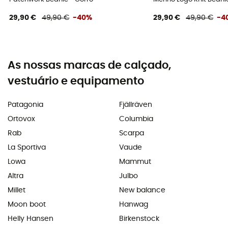
29,90 €
49,90 €
-40%
29,90 €
49,90 €
-4
As nossas marcas de calçado,
vestuário e equipamento
Patagonia
Fjällräven
Ortovox
Columbia
Rab
Scarpa
La Sportiva
Vaude
Lowa
Mammut
Altra
Julbo
Millet
New balance
Moon boot
Hanwag
Helly Hansen
Birkenstock