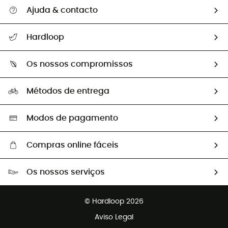
Ajuda & contacto
Seguir a minha encomenda
Hardloop
Devoluções e reembolsos
Sobre Hardloop
Guia de tamanhos
Os nossos compromissos
HardGuides
Perguntas frequentes
A nossa pegada
Os nossos embaixadores
Métodos de entrega
Trocas & Devoluções
Segunda mão
Seleção eco-responsável
Modos de pagamento
Compras online fáceis
Portes grátis a partir de 100 €
Os nossos serviços
Devoluções gratuitas em 100 dias
Vendas para grupos e clubes
Apoio ao cliente gratuito
© Hardloop 2026
Programa de afiliados
Aviso Legal