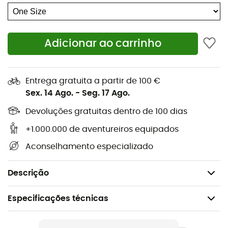
Adicionar ao carrinho
Entrega gratuita a partir de 100 €
Sex. 14 Ago.
-
Seg. 17 Ago.
Devoluções gratuitas dentro de 100 dias
Um clássico atemporal, leve e confortável, o
Dakine
Cutter
Beanie
é o exemplo perfeito do gorro clássico.
+1.000.000 de aventureiros equipados
Trata-se de um gorro com dobra em malha fina,
Aconselhamento especializado
adornado com um emblema com logotipo tecido.
Materiais: 100% acrílico
Descrição
Especificações técnicas
Recomendado para