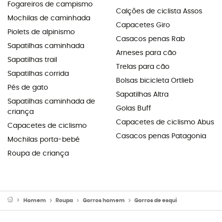
Fogareiros de campismo
Calções de ciclista Assos
Mochilas de caminhada
Capacetes Giro
Piolets de alpinismo
Casacos penas Rab
Sapatilhas caminhada
Arneses para cão
Sapatilhas trail
Trelas para cão
Sapatilhas corrida
Bolsas bicicleta Ortlieb
Pés de gato
Sapatilhas Altra
Sapatilhas caminhada de
Golas Buff
criança
Capacetes de ciclismo Abus
Capacetes de ciclismo
Casacos penas Patagonia
Mochilas porta-bebé
Roupa de criança
Homem
Roupa
Gorros homem
Gorros de esqui