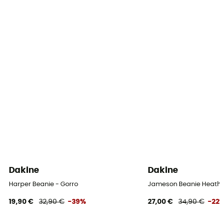
Dakine
Dakine
Harper Beanie - Gorro
Jameson Beanie Heath
19,90 €
32,90 €
-39%
27,00 €
34,90 €
-2