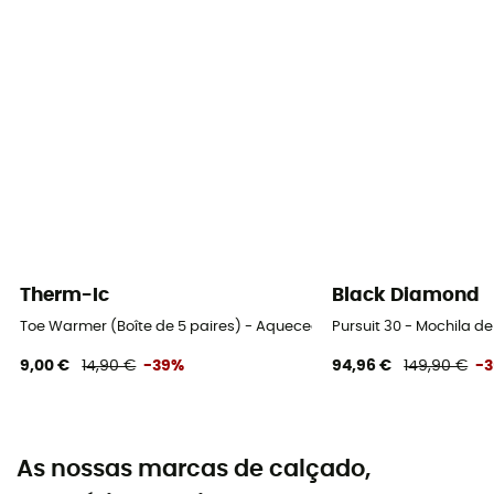
Therm-Ic
Black Diamond
Toe Warmer (Boîte de 5 paires) - Aquecedores de mãos e pés
Pursuit 30 - Mochila 
9,00 €
14,90 €
-39%
94,96 €
149,90 €
-
As nossas marcas de calçado,