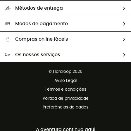
A nossa pegada
Os nossos embaixadores
Métodos de entrega
Trocas & Devoluções
Segunda mão
Seleção eco-responsável
Modos de pagamento
Compras online fáceis
Portes grátis a partir de 100 €
Os nossos serviços
Devoluções gratuitas em 100 dias
Vendas para grupos e clubes
Apoio ao cliente gratuito
© Hardloop 2026
Programa de afiliados
Aviso Legal
Termos e condições
Politica de privacidade
Preferências de dados
A aventura continua aqui