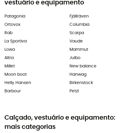
vestuário e equipamento
Patagonia
Fjällräven
Ortovox
Columbia
Rab
Scarpa
La Sportiva
Vaude
Lowa
Mammut
Altra
Julbo
Millet
New balance
Moon boot
Hanwag
Helly Hansen
Birkenstock
Barbour
Petzl
Calçado, vestuário e equipamento:
mais categorias