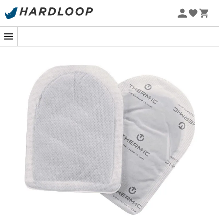
Promoções de verão 🔥 -5% EXTRA a partir de 2 produtos*
com o código Summer5