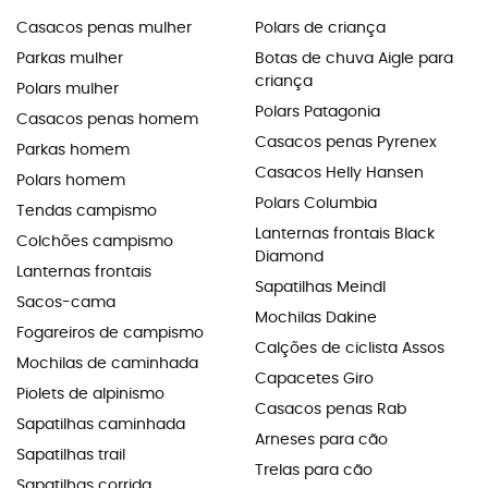
Casacos penas mulher
Polars de criança
Parkas mulher
Botas de chuva Aigle para
criança
Polars mulher
Polars Patagonia
Casacos penas homem
Casacos penas Pyrenex
Parkas homem
Casacos Helly Hansen
Polars homem
Polars Columbia
Tendas campismo
Lanternas frontais Black
Colchões campismo
Diamond
Lanternas frontais
Sapatilhas Meindl
Sacos-cama
Mochilas Dakine
Fogareiros de campismo
Calções de ciclista Assos
Mochilas de caminhada
Capacetes Giro
Piolets de alpinismo
Casacos penas Rab
Sapatilhas caminhada
Arneses para cão
Sapatilhas trail
Trelas para cão
Sapatilhas corrida