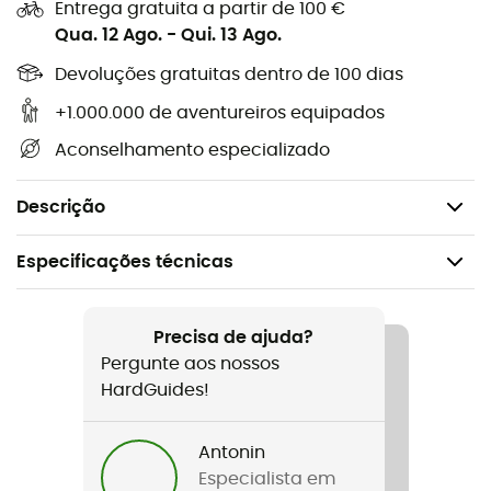
Não colar diretamente na pele
Entrega gratuita a partir de 100 €
Qua. 12 Ago.
-
Qui. 13 Ago.
Aquece em 15 minutos
Até 6 horas de utilização
Devoluções gratuitas dentro de 100 dias
Fácil de usar
+1.000.000 de aventureiros equipados
Uso único
Aconselhamento especializado
Pacote de 5 pares de nan
Dimensões: 70 x 95 mm
Descrição
Especificações técnicas
Recomendado para
Caminhada / Ski alpino / Ski de montanha / Trekking /
Precisa de ajuda?
Alpinismo / Ski freeride
Pergunte aos nossos
HardGuides!
Nome do produto
Toe Warmer (Boîte de 5 paires)
Antonin
Especialista em