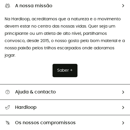
A nossa missão
Na Hardloop, acreditamos que a natureza e o movimento
devem estar no centro das nossas vidas. Quer seja um
principiante ou um atleta de alto nível, partilhamos
convosco, desde 2015, o nosso gosto pelo bom material e a
nossa paixão pelos trilhos escarpados onde adoramos
jogar.
Saber +
Ajuda & contacto
Seguir a minha encomenda
Hardloop
Devoluções e reembolsos
Sobre Hardloop
Guia de tamanhos
Os nossos compromissos
HardGuides
Perguntas frequentes