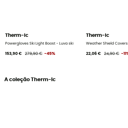
Therm-Ic
Therm-Ic
Powergloves Ski Light Boost - Luva ski
Weather Shield Covers
153,90 €
279,90 €
-45%
22,06 €
24,90 €
-11
A coleção Therm-Ic