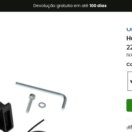
s de verão 🔥 -5% EXTRA a partir de 2 produtos* com o códig
Devolução gratuita em até
100 dias
O
H
2
IV
Co