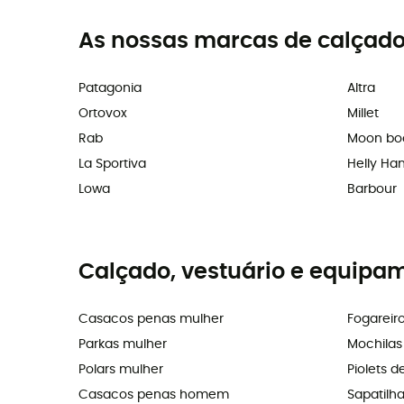
As nossas marcas de calçado
Patagonia
Altra
Ortovox
Millet
Rab
Moon bo
La Sportiva
Helly Ha
Lowa
Barbour
Calçado, vestuário e equipa
Casacos penas mulher
Fogareir
Parkas mulher
Mochila
Polars mulher
Piolets d
Casacos penas homem
Sapatilh