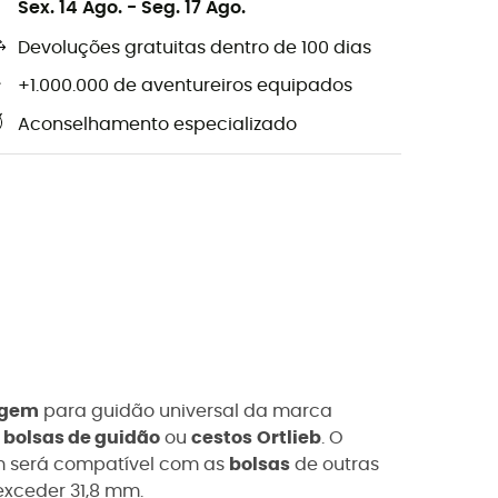
Sex. 14 Ago.
-
Seg. 17 Ago.
Devoluções gratuitas dentro de 100 dias
+1.000.000 de aventureiros equipados
Aconselhamento especializado
agem
para guidão universal da marca
s
bolsas de guidão
ou
cestos
Ortlieb
. O
m será compatível com as
bolsas
de outras
exceder 31,8 mm.