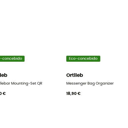
-concebido
Eco-concebido
lieb
Ortlieb
lebar Mounting-Set QR
Messenger Bag Organizer
0 €
18,90 €