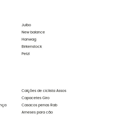
Julbo
New balance
Hanwag
Birkenstock
Petzl
Calções de ciclista Assos
Capacetes Giro
ança
Casacos penas Rab
Arneses para cão