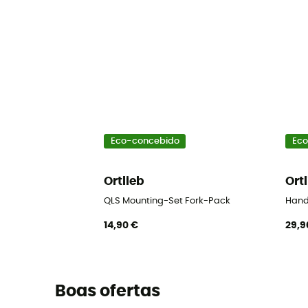
Eco-concebido
Eco
Ortlieb
Ort
QLS Mounting-Set Fork-Pack
Hand
14,90 €
29,9
Boas ofertas