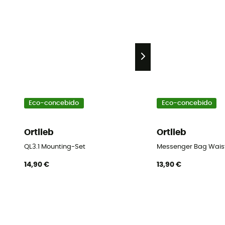
Eco-concebido
Eco-concebido
Ortlieb
Ortlieb
QL3.1 Mounting-Set
Messenger Bag Wais
14,90 €
13,90 €