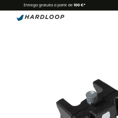
Promoçõe
Entrega gratuita a partir de
100 €*