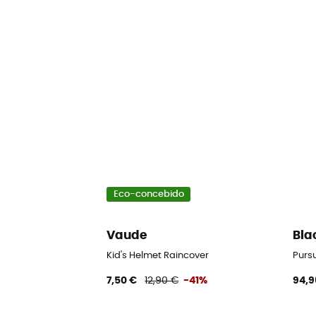
Eco-concebido
Vaude
Bla
Kid's Helmet Raincover
Purs
7,50 €
12,90 €
-41%
94,9