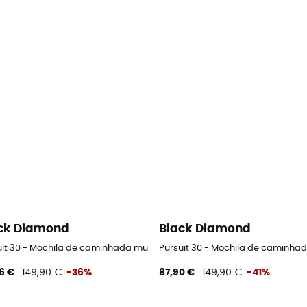
ck Diamond
Black Diamond
uit 30 - Mochila de caminhada mulher
Pursuit 30 - Mochila de caminha
6 €
149,90 €
-36%
87,90 €
149,90 €
-41%