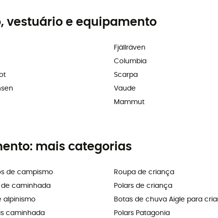
, vestuário e equipamento
Fjällräven
Columbia
ot
Scarpa
nsen
Vaude
Mammut
mento: mais categorias
os de campismo
Roupa de criança
s de caminhada
Polars de criança
e alpinismo
Botas de chuva Aigle para cri
as caminhada
Polars Patagonia