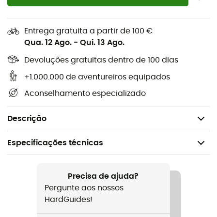
Comprimento: 102,5 cm,
Peso: 60 g.
Entrega gratuita a partir de 100 €
Modo de uso
:
Qua. 12 Ago.
-
Qui. 13 Ago.
Devoluções gratuitas dentro de 100 dias
Separe o tubo do reservatório de água,
Separe a válvula da peça angular,
+1.000.000 de aventureiros equipados
Insira a escova várias vezes ao longo do tubo
Aconselhamento especializado
lavando com água e sabão ou suco de limão,
Enxágue abundantemente e deixe secar.
Descrição
Especificações técnicas
Recomendado para
Caminhada / Trail / Running / Trekking
Precisa de ajuda?
Pergunte aos nossos
Peso
HardGuides!
60 g