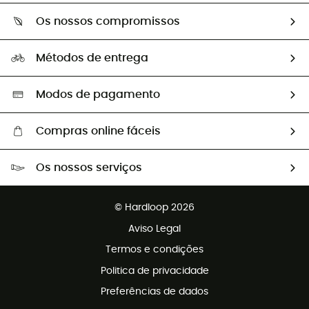
Sobre Hardloop
Guia de tamanhos
Os nossos compromissos
HardGuides
Perguntas frequentes
A nossa pegada
Os nossos embaixadores
Métodos de entrega
Trocas & Devoluções
Segunda mão
Seleção eco-responsável
Modos de pagamento
Compras online fáceis
Portes grátis a partir de 100 €
Os nossos serviços
Devoluções gratuitas em 100 dias
Vendas para grupos e clubes
Apoio ao cliente gratuito
© Hardloop 2026
Programa de afiliados
Aviso Legal
Termos e condições
Politica de privacidade
Preferências de dados