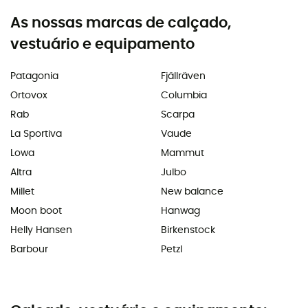
As nossas marcas de calçado,
vestuário e equipamento
Patagonia
Fjällräven
Ortovox
Columbia
Rab
Scarpa
La Sportiva
Vaude
Lowa
Mammut
Altra
Julbo
Millet
New balance
Moon boot
Hanwag
Helly Hansen
Birkenstock
Barbour
Petzl