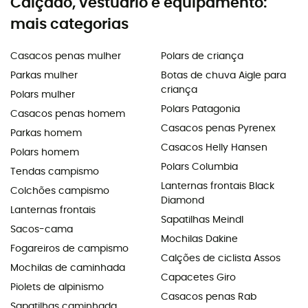
Calçado, vestuário e equipamento:
mais categorias
Casacos penas mulher
Polars de criança
Parkas mulher
Botas de chuva Aigle para
criança
Polars mulher
Polars Patagonia
Casacos penas homem
Casacos penas Pyrenex
Parkas homem
Casacos Helly Hansen
Polars homem
Polars Columbia
Tendas campismo
Lanternas frontais Black
Colchões campismo
Diamond
Lanternas frontais
Sapatilhas Meindl
Sacos-cama
Mochilas Dakine
Fogareiros de campismo
Calções de ciclista Assos
Mochilas de caminhada
Capacetes Giro
Piolets de alpinismo
Casacos penas Rab
Sapatilhas caminhada