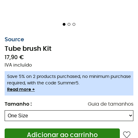
Source
Tube brush Kit
17,90 €
IVA incluído
Uma
boa hidratação
é indispensável durante todos os
Save 5% on 2 products purchased, no minimum purchase
seus esforços esportivos. Seja em trilhas ou
required, with the code Summer5.
caminhadas, é impensável ingerir sujeira. O
nan Tube
Read more +
brush Kit de Source
permite que você
limpe o tubo do
Tamanho
:
Guia de tamanhos
seu reservatório de água de forma completa, fácil e
rápida.
Fio de aço inoxidável,
Escova de fibra de nylon,
Adicionar ao carrinho