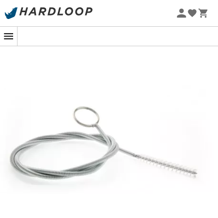
Promoções de verão 🔥 -5% EXTRA a partir de 2 produtos*
com o código Summer5
-5% Extra - Code Summer5