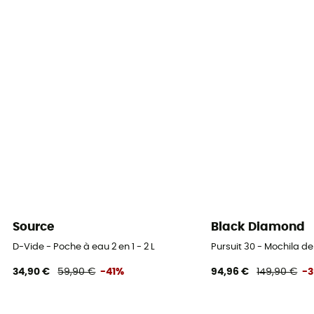
Source
Black Diamond
D-Vide - Poche à eau 2 en 1 - 2 L
Pursuit 30 - Mochila 
34,90 €
59,90 €
-41%
94,96 €
149,90 €
-