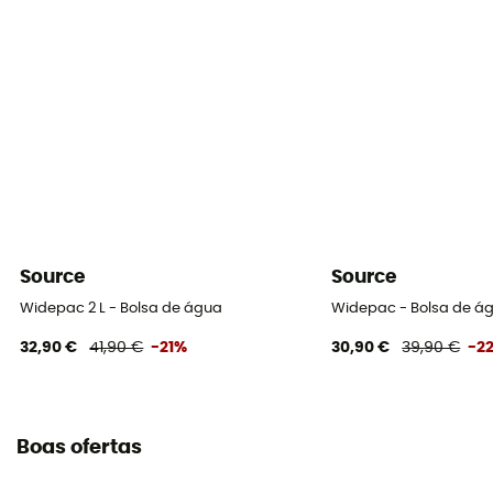
Source
Source
Widepac 2 L - Bolsa de água
Widepac - Bolsa de á
32,90 €
41,90 €
-21%
30,90 €
39,90 €
-2
Boas ofertas