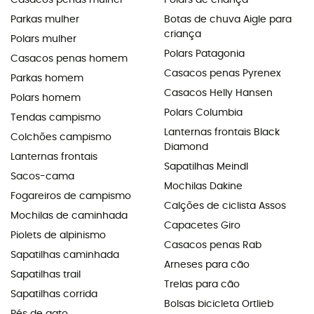
Parkas mulher
Botas de chuva Aigle para
criança
Polars mulher
Polars Patagonia
Casacos penas homem
Casacos penas Pyrenex
Parkas homem
Casacos Helly Hansen
Polars homem
Polars Columbia
Tendas campismo
Lanternas frontais Black
Colchões campismo
Diamond
Lanternas frontais
Sapatilhas Meindl
Sacos-cama
Mochilas Dakine
Fogareiros de campismo
Calções de ciclista Assos
Mochilas de caminhada
Capacetes Giro
Piolets de alpinismo
Casacos penas Rab
Sapatilhas caminhada
Arneses para cão
Sapatilhas trail
Trelas para cão
Sapatilhas corrida
Bolsas bicicleta Ortlieb
Pés de gato