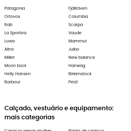
Patagonia
Fjällräven
Ortovox
Columbia
Rab
Scarpa
La Sportiva
Vaude
Lowa
Mammut
Altra
Julbo
Millet
New balance
Moon boot
Hanwag
Helly Hansen
Birkenstock
Barbour
Petzl
Calçado, vestuário e equipamento:
mais categorias
Casacos penas mulher
Polars de criança