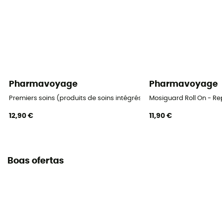
Pharmavoyage
Pharmavoyage
Premiers soins (produits de soins intégrés) - Kit de primeiros socor
Mosiguard Roll On - Re
12,90 €
11,90 €
Boas ofertas