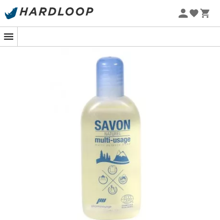
Promoções de verão 🔥 -5% EXTRA a partir de 2 produtos*
Este produto
é adequado para o corpo, cabelo, roupas
com o código Summer5
e louça
.
Apreciamos particularmente o seu
aspecto ecológico
.
99,6% do total dos ingredientes são de origem natural e
10,91% do total dos ingredientes são provenientes da
agricultura biológica. É, portanto, um
cosmético
ecológico e biológico certificado pela ECOCERT
Greenlife.
Não utiliza álcool, fosfatos, corantes, perfumes, gordura
animal nem surfactantes sintéticos.
Um item indispensável para suas longas caminhadas e
trilhas do outro lado do mundo.
Modo de uso
:
Pode ser usado com água doce (torrente, riacho)
ou em água do mar. Não é nocivo para o ambiente