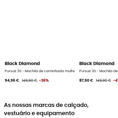
Black Diamond
Black Diamond
Pursuit 30 - Mochila de caminhada mulher
Pursuit 30 - Mochila 
94,96 €
149,90 €
-36%
87,90 €
149,90 €
-4
As nossas marcas de calçado,
vestuário e equipamento