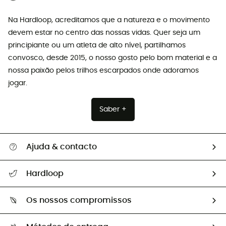
Na Hardloop, acreditamos que a natureza e o movimento
devem estar no centro das nossas vidas. Quer seja um
principiante ou um atleta de alto nível, partilhamos
convosco, desde 2015, o nosso gosto pelo bom material e a
nossa paixão pelos trilhos escarpados onde adoramos
jogar.
Saber +
Ajuda & contacto
Seguir a minha encomenda
Hardloop
Devoluções e reembolsos
Sobre Hardloop
Guia de tamanhos
Os nossos compromissos
HardGuides
Perguntas frequentes
A nossa pegada
Os nossos embaixadores