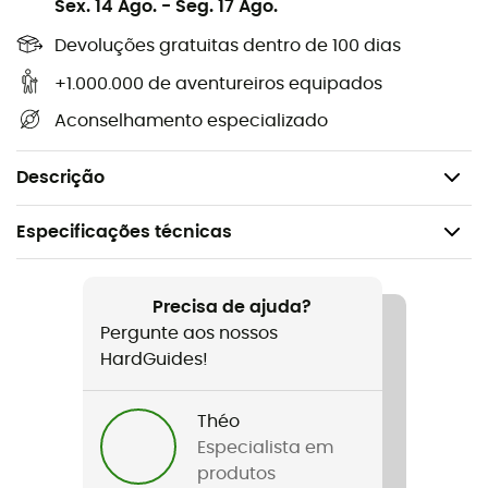
Sex. 14 Ago.
-
Seg. 17 Ago.
Conteúdo: 100 ml,
Devoluções gratuitas dentro de 100 dias
Dimensões: 13,5 x 4,5 cm,
+1.000.000 de aventureiros equipados
Composição: Aqua, potassium palm kernelate,
cellulose gum, glycerin, Elaeis guineensis oil,
Aconselhamento especializado
potassium sorbate, potassium benzoate,
Peso: 117 g.
Descrição
Especificações técnicas
Recomendado para
Caminhada / Trekking / Viagem / Alpinismo
Precisa de ajuda?
Pergunte aos nossos
Peso
HardGuides!
117 g
Théo
Nome do produto
Especialista em
Savon Bio Multi-usage (douche, linge, vaisselle)
produtos