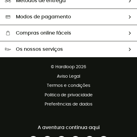
Métodos de entrega
Trocas & Devoluções
Segunda mão
Seleção eco-responsável
Modos de pagamento
Compras online fáceis
Portes grátis a partir de 100 €
Os nossos serviços
Devoluções gratuitas em 100 dias
Vendas para grupos e clubes
Apoio ao cliente gratuito
© Hardloop 2026
Programa de afiliados
Aviso Legal
Termos e condições
Politica de privacidade
Preferências de dados
A aventura continua aqui