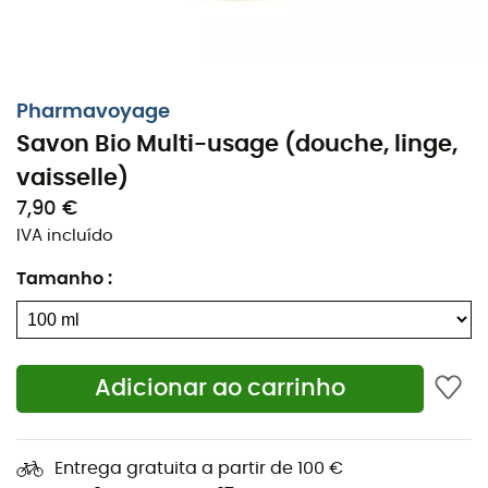
aquático. Biodegradável rapidamente.
Apenas para lavagem à mão. Não use este
sabonete líquido na máquina de lavar louça ou na
máquina de lavar roupa.
Pharmavoyage
Pode ser usado em crianças a partir de 30 meses.
Savon Bio Multi-usage (douche, linge,
Usa-se em pequenas quantidades e faz pouca
vaisselle)
espuma. ½ tampa é suficiente para lavar a louça
7,90 €
(para 5 litros de água) e uma tampa para lavar a
IVA incluído
roupa (para 10 litros de água).
Tamanho
:
Características
:
Fabricação: à moda antiga segundo o método do
sabão de Marselha (cozido em caldeirão, à base
Adicionar ao carrinho
de óleo de palmiste bio, naturalmente
glicerinado),
Conservação: De preferência a uma temperatura
Entrega gratuita a partir de 100 €
superior a 8°.