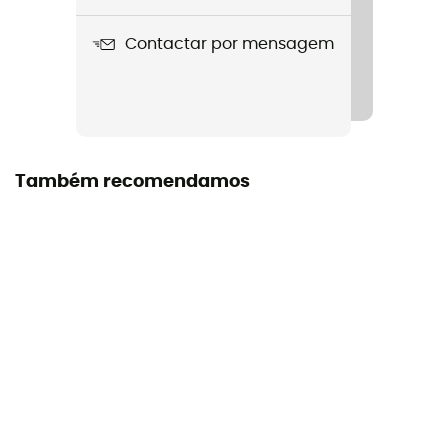
Boisson énergétique longue distance antioxydant
Citron 500g
Contactar por mensagem
Etiqueta
Organic / Origem Europeia Garantida
Nutrição
Durante o esforço
Também recomendamos