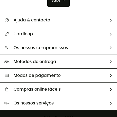
Saber +
Ajuda & contacto
Seguir a minha encomenda
Hardloop
Devoluções e reembolsos
Sobre Hardloop
Guia de tamanhos
Os nossos compromissos
HardGuides
Perguntas frequentes
A nossa pegada
Os nossos embaixadores
Métodos de entrega
Trocas & Devoluções
Segunda mão
Seleção eco-responsável
Modos de pagamento
Compras online fáceis
Portes grátis a partir de 100 €
Os nossos serviços
Devoluções gratuitas em 100 dias
Vendas para grupos e clubes
Apoio ao cliente gratuito