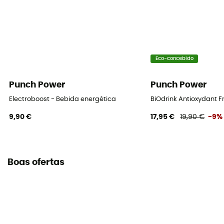
Eco-concebido
Punch Power
Punch Power
Electroboost - Bebida energética
BiOdrink Antioxydant F
9,90 €
17,95 €
19,90 €
-9%
Boas ofertas