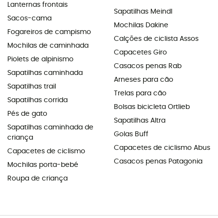
Lanternas frontais
Sapatilhas Meindl
Sacos-cama
Mochilas Dakine
Fogareiros de campismo
Calções de ciclista Assos
Mochilas de caminhada
Capacetes Giro
Piolets de alpinismo
Casacos penas Rab
Sapatilhas caminhada
Arneses para cão
Sapatilhas trail
Trelas para cão
Sapatilhas corrida
Bolsas bicicleta Ortlieb
Pés de gato
Sapatilhas Altra
Sapatilhas caminhada de
Golas Buff
criança
Capacetes de ciclismo Abus
Capacetes de ciclismo
Casacos penas Patagonia
Mochilas porta-bebé
Roupa de criança