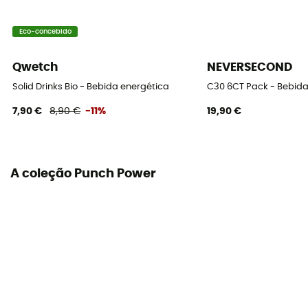
Eco-concebido
Qwetch
NEVERSECOND
Solid Drinks Bio - Bebida energética
C30 6CT Pack - Bebida
7,90 €
8,90 €
-11%
19,90 €
A coleção Punch Power