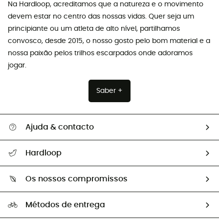
Na Hardloop, acreditamos que a natureza e o movimento
devem estar no centro das nossas vidas. Quer seja um
principiante ou um atleta de alto nível, partilhamos
convosco, desde 2015, o nosso gosto pelo bom material e a
nossa paixão pelos trilhos escarpados onde adoramos
jogar.
Saber +
Ajuda & contacto
Seguir a minha encomenda
Hardloop
Devoluções e reembolsos
Sobre Hardloop
Guia de tamanhos
Os nossos compromissos
HardGuides
Perguntas frequentes
A nossa pegada
Os nossos embaixadores
Métodos de entrega
Trocas & Devoluções
Segunda mão