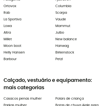
Ortovox
Columbia
Rab
Scarpa
La Sportiva
Vaude
Lowa
Mammut
Altra
Julbo
Millet
New balance
Moon boot
Hanwag
Helly Hansen
Birkenstock
Barbour
Petzl
Calçado, vestuário e equipamento:
mais categorias
Casacos penas mulher
Polars de criança
Parkas mulher
Botas de chuva Aigle para