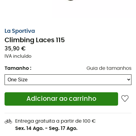
La Sportiva
Climbing Laces 115
35,90 €
IVA incluído
Tamanho
:
Guia de tamanhos
Adicionar ao carrinho
Inútil ter bons sapatilhas de escalada sem bons
cadarços!
Renove os cadarços dos seus sapatilhas de
Entrega gratuita a partir de 100 €
escalada
La Sportiva com os cadarços de reposição
Sex. 14 Ago.
-
Seg. 17 Ago.
Climbing Laces 115 cm!