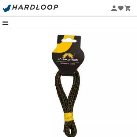
Promoções de verão 🔥 -5% EXTRA a partir de 2 produtos*
com o código Summer5