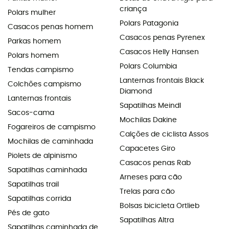
criança
Polars mulher
Polars Patagonia
Casacos penas homem
Casacos penas Pyrenex
Parkas homem
Casacos Helly Hansen
Polars homem
Polars Columbia
Tendas campismo
Lanternas frontais Black
Colchões campismo
Diamond
Lanternas frontais
Sapatilhas Meindl
Sacos-cama
Mochilas Dakine
Fogareiros de campismo
Calções de ciclista Assos
Mochilas de caminhada
Capacetes Giro
Piolets de alpinismo
Casacos penas Rab
Sapatilhas caminhada
Arneses para cão
Sapatilhas trail
Trelas para cão
Sapatilhas corrida
Bolsas bicicleta Ortlieb
Pés de gato
Sapatilhas Altra
Sapatilhas caminhada de