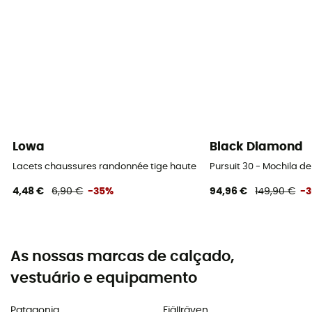
Lowa
Black Diamond
Lacets chaussures randonnée tige haute - Cadarços
Pursuit 30 - Mochila 
4,48 €
6,90 €
-35%
94,96 €
149,90 €
-
As nossas marcas de calçado,
vestuário e equipamento
Patagonia
Fjällräven