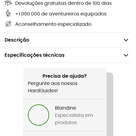
Devoluções gratuitas dentro de 100 dias
>> Também disponíveis em
150 cm!
+1.000.000 de aventureiros equipados
Gama: Climbing,
Aconselhamento especializado
Comprimento: 115 cm,
Cores: preto e amarelo.
Descrição
Especificações técnicas
Recomendado para
Escalada em bloco
Precisa de ajuda?
Pergunte aos nossos
Nome do produto
HardGuides!
Climbing Laces 115
Blandine
Comprimento aberto
Especialista em
115 cm
produtos
Comprimento aberto