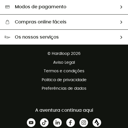
Seleção eco-responsável
Modos de pagamento
Compras online fáceis
Portes grátis a partir de 100 €
Os nossos serviços
Devoluções gratuitas em 100 dias
Vendas para grupos e clubes
Apoio ao cliente gratuito
© Hardloop 2026
Programa de afiliados
Aviso Legal
Termos e condições
Politica de privacidade
Preferências de dados
A aventura continua aqui